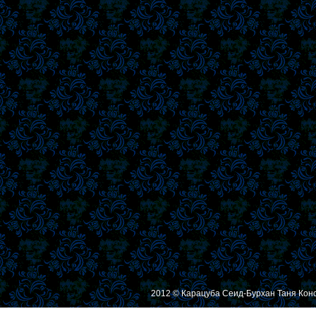
2012 © Карацуба Сеид-Бурхан Таня Кон