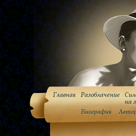
Главная
Разоблачение
Сил
на 
Биография
Авто