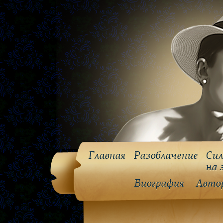
Главная
Разоблачение
Сил
на 
Биография
Авто