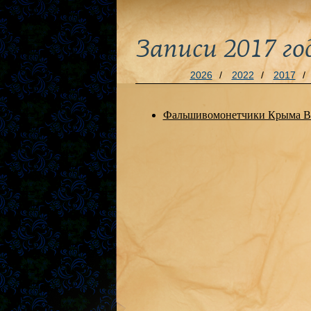
Записи 2017 го
2026
/
2022
/
2017
/
Фальшивомонетчики Крыма