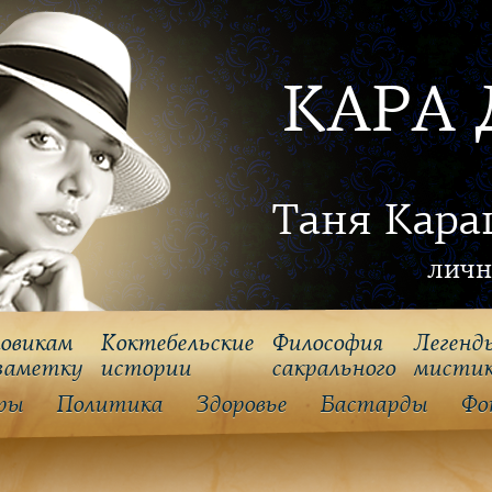
КАРА 
Таня Кара
личн
овикам
Коктебельские
Философия
Легенд
заметку
истории
cакрального
мисти
ры
Политика
Здоровье
Бастарды
Фо