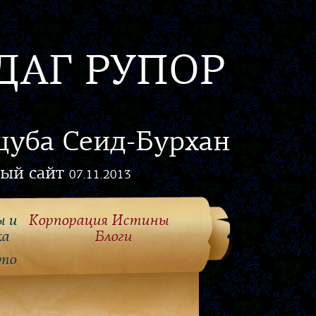
ДАГ РУПОР
цуба Сеид-Бурхан
ый сайт
07.11.2013
ы и
Корпорация Истины
ка
Блоги
то