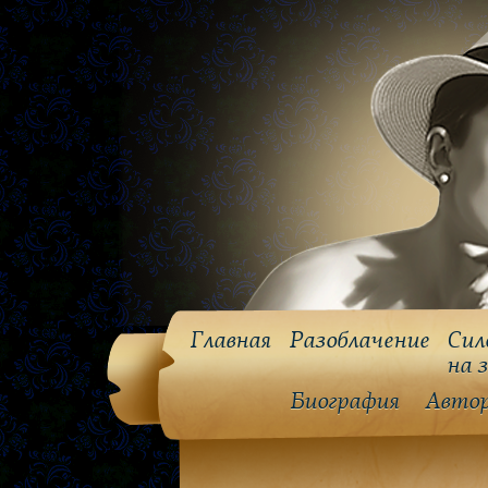
Главная
Разоблачение
Сил
на 
Биография
Авто