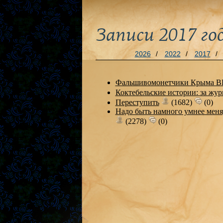
Записи 2017 го
2026
/
2022
/
2017
/
Фальшивомонетчики Крыма 
Коктебельские истории: за жу
Переступить
(1682)
(0)
Надо быть намного умнее меня,
(2278)
(0)