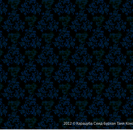
2012 © Карацуба Сеид-Бурхан Таня Кон