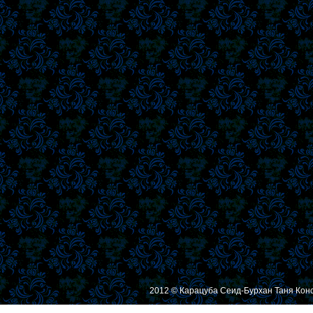
2012 © Карацуба Сеид-Бурхан Таня Кон