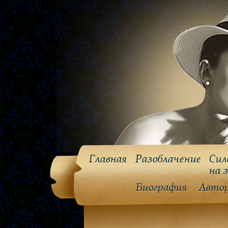
Главная
Разоблачение
Сил
на 
Биография
Авто