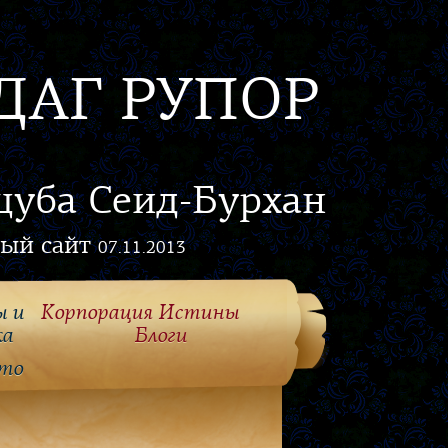
ДАГ РУПОР
цуба Сеид-Бурхан
ый сайт
07.11.2013
ы и
Корпорация Истины
ка
Блоги
то