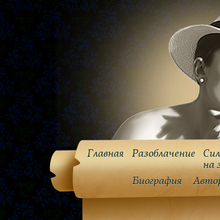
Главная
Разоблачение
Сил
на 
Биография
Авто