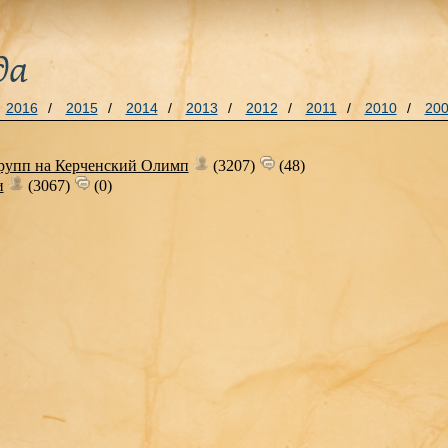
да
2016
/
2015
/
2014
/
2013
/
2012
/
2011
/
2010
/
20
рупп на Керченский Олимп
(3207)
(48)
и
(3067)
(0)