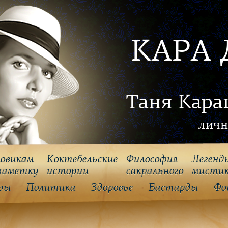
КАРА 
Таня Кара
личн
овикам
Коктебельские
Философия
Легенд
заметку
истории
cакрального
мисти
ры
Политика
Здоровье
Бастарды
Фо