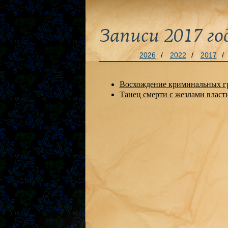
Записи 2017 го
2026
/
2022
/
2017
/
Восхождение криминальных г
Танец смерти с жезлами власт