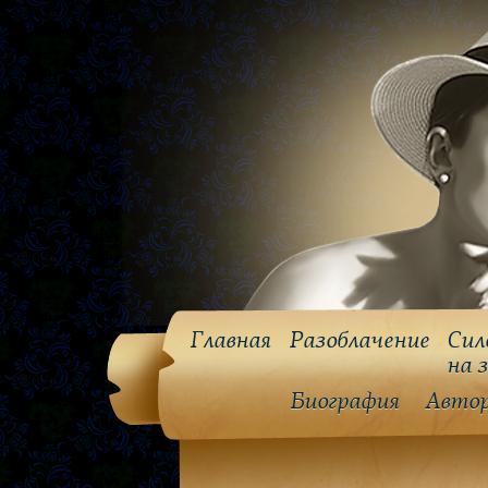
Главная
Разоблачение
Сил
на 
Биография
Авто