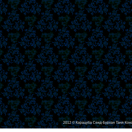
2012 © Карацуба Сеид-Бурхан Таня Кон