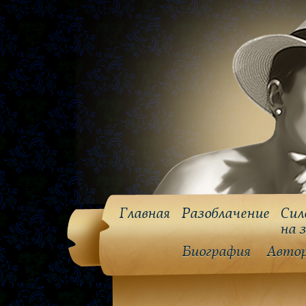
Главная
Разоблачение
Сил
на 
Биография
Авто