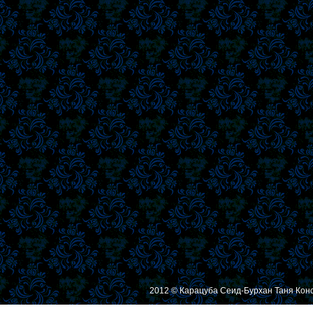
2012 © Карацуба Сеид-Бурхан Таня Кон