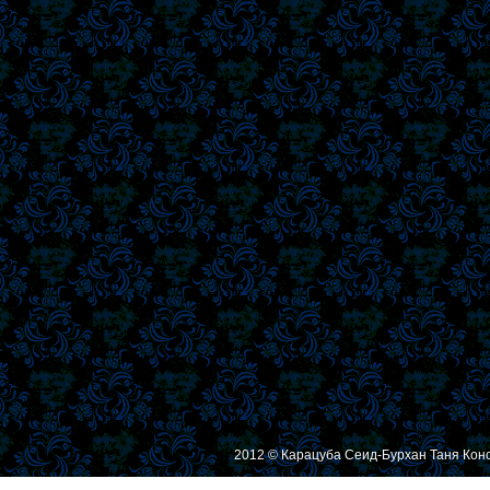
2012 © Карацуба Сеид-Бурхан Таня Кон