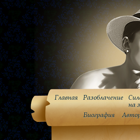
Главная
Разоблачение
Сил
на 
Биография
Авто