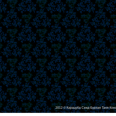
2012 © Карацуба Сеид-Бурхан Таня Кон