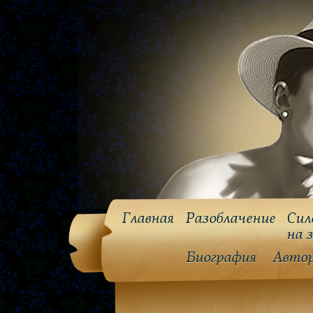
Главная
Разоблачение
Сил
на 
Биография
Авто