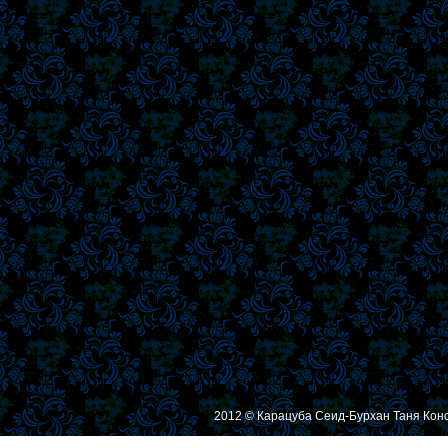
2012 © Карацуба Сеид-Бурхан Таня Кон