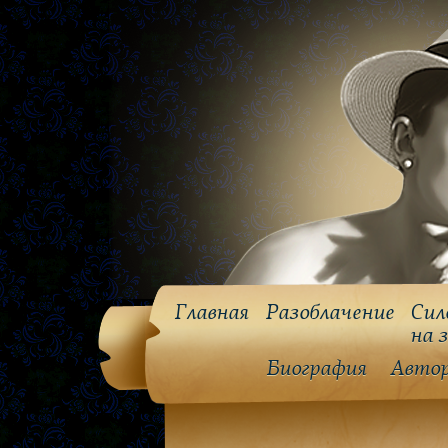
Главная
Разоблачение
Сил
на 
Биография
Авто