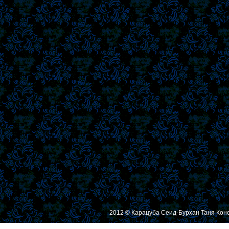
2012 © Карацуба Сеид-Бурхан Таня Кон