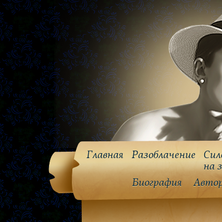
Главная
Разоблачение
Сил
на 
Биография
Авто