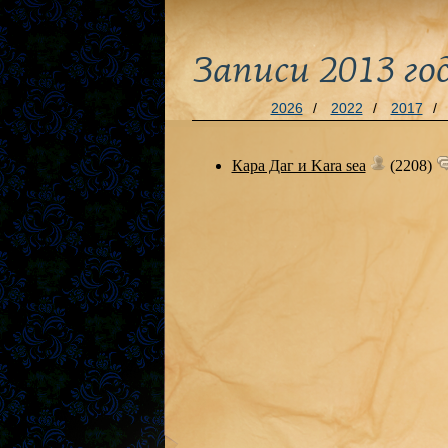
Записи 2013 го
2026
/
2022
/
2017
/
Кара Даг и Kara sea
(2208)