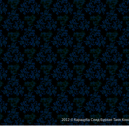
2012 © Карацуба Сеид-Бурхан Таня Кон