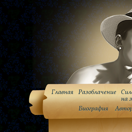
Главная
Разоблачение
Сил
на 
Биография
Авто