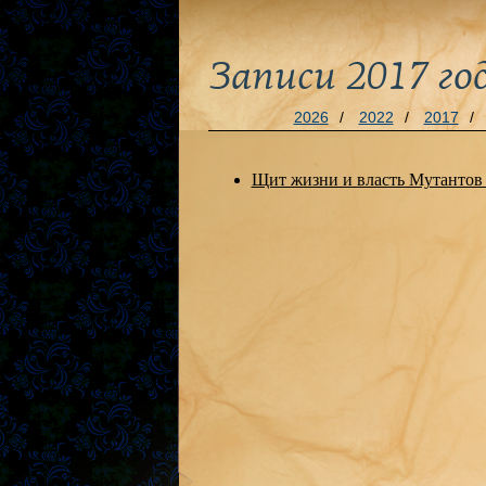
Записи 2017 го
2026
/
2022
/
2017
/
Щит жизни и власть Мутанто