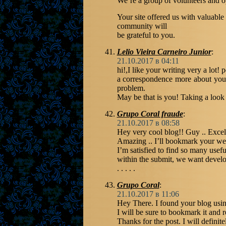
We’re a group of volunteers and 
Your site offered us with valuabl
community will
be grateful to you.
Lelio Vieira Carneiro Junior
:
21.10.2017 в 04:11
hi!,I like your writing very a lot!
a correspondence more about your 
problem.
May be that is you! Taking a look
Grupo Coral fraude
:
21.10.2017 в 08:58
Hey very cool blog!! Guy .. Excell
Amazing .. I’ll bookmark your web
I’m satisfied to find so many usef
within the submit, we want develop
. . . . .
Grupo Coral
:
21.10.2017 в 11:06
Hey There. I found your blog using 
I will be sure to bookmark it and r
Thanks for the post. I will definite