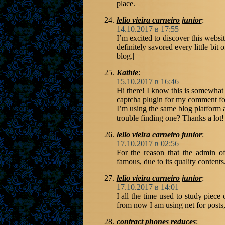
place.
lelio vieira carneiro junior
:
14.10.2017 в 17:55
I’m excited to discover this websit
definitely savored every little bit
blog.|
Kathie
:
15.10.2017 в 16:46
Hi there! I know this is somewhat
captcha plugin for my comment f
I’m using the same blog platform 
trouble finding one? Thanks a lot!
lelio vieira carneiro junior
:
17.10.2017 в 02:56
For the reason that the admin of
famous, due to its quality contents.
lelio vieira carneiro junior
:
17.10.2017 в 14:01
I all the time used to study piece
from now I am using net for posts,
contract phones reduces
: