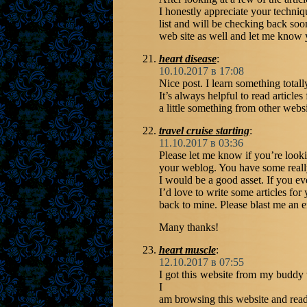
I honestly appreciate your techniq
list and will be checking back soo
web site as well and let me know 
heart disease
:
10.10.2017 в 17:08
Nice post. I learn something total
It’s always helpful to read article
a little something from other websi
travel cruise starting
:
11.10.2017 в 03:36
Please let me know if you’re looki
your weblog. You have some really
I would be a good asset. If you ev
I’d love to write some articles for
back to mine. Please blast me an em
Many thanks!
heart muscle
:
12.10.2017 в 07:55
I got this website from my buddy 
I
am browsing this website and readi