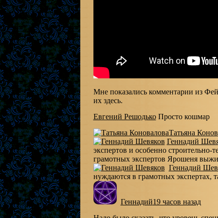
Мне показались комментарии из Фе
их здесь.
Евгений Решодько
Просто кошмар
Татьяна Конов
Геннадий Шев
экспертов и особенно строительно-те
грамотных экспертов Ярошеня выжи
Геннадий Шев
нуждаются в грамотных экспертах, т
Геннадий
19 часов назад
Надо было сказать, что уровень спе