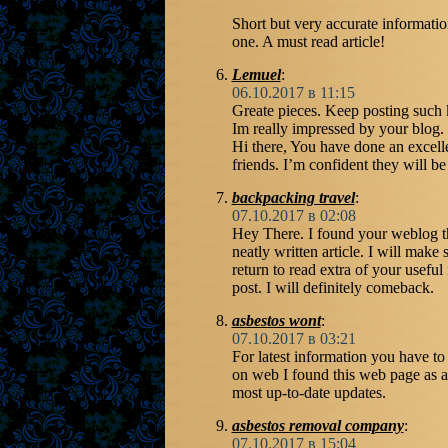
Short but very accurate informati
one. A must read article!
Lemuel
:
06.10.2017 в 11:15
Greate pieces. Keep posting such k
Im really impressed by your blog.
Hi there, You have done an excellen
friends. I’m confident they will be
backpacking travel
:
07.10.2017 в 02:08
Hey There. I found your weblog th
neatly written article. I will make
return to read extra of your useful
post. I will definitely comeback.
asbestos wont
:
07.10.2017 в 03:21
For latest information you have t
on web I found this web page as a 
most up-to-date updates.
asbestos removal company
:
07.10.2017 в 15:04