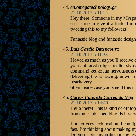
en.omegatechnology.gr
:
21.10.2017 в 11:15
Hey there! Someone in my Myspace
so I came to give it a look. I’m 
tweeting this to my followers!
Fantastic blog and fantastic design
Luiz Gastão Bittencourt
:
21.10.2017 в 11:28
I loved as much as you’ll receive ca
your authored subject matter styli
command get got an nervousness o
delivering the following. unwell
nearly very
often inside case you shield this in
Carlos Eduardo Correa da Veig
:
21.10.2017 в 14:49
Hello there! This is kind of off t
from an established blog. Is it ve
I’m not very techincal but I can fi
fast. I’m thinking about making m
Do you have any points or sugges