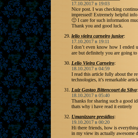
17.10.2017 в 19:03
Nice post. I was checking continu
impressed! Extremely helpful info s
🙂 I care for such information much
Thank you and good luck.
lelio vieira carneiro junior
:
17.10.2017 в 19:11
I don’t even know how I ended up
are but definitely you are going t
Lelio Vieira Carneiro
:
18.10.2017 в 04:59
I read this article fully about the
technologies, it’s remarkable articl
Luiz Gastao Bittencourt da Silva
:
18.10.2017 в 05:40
Thanks for sharing such a good ide
thats why i have read it entirely
Umanizzare presidios
:
19.10.2017 в 00:20
Hi there friends, how is everything
in my view its actually awesome d