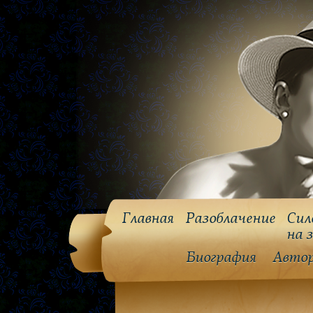
Главная
Разоблачение
Сил
на 
Биография
Авто