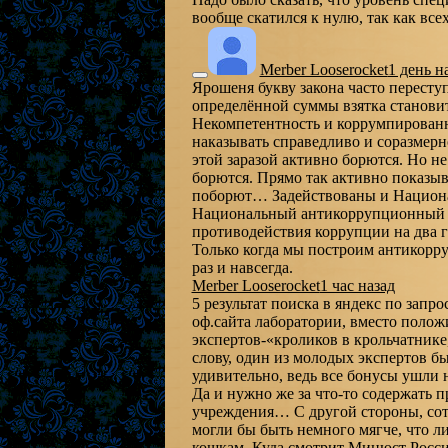
вообще скатился к нулю, так как в
Merber Looserocket
1 день н
Ярошеня букву закона часто переступ
определённой суммы взятка станови
Некомпетентность и коррумпированн
наказывать справедливо и соразмерн
этой заразой активно борются. Но не
борются. Прямо так активно показыва
поборют… Задействованы и Национа
Национальный антикоррупционный ко
противодействия коррупции на два го
Только когда мы построим антикорр
раз и навсегда.
Merber Looserocket
1 час назад
5 результат поиска в яндекс по зап
оф.сайта лаборатории, вместо полож
экспертов-«кроликов в крольчатнике
слову, один из молодых экспертов бы
удивительно, ведь все бонусы ушли
Да и нужно же за что-то содержать 
учреждения… С другой стороны, сот
могли бы быть немного мягче, что л
кошкам. Куда смотрит Минюст Росс