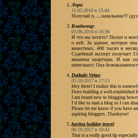
Лора
:
11.05.2016 в 15:44
Получай п…, начальник!!! (ду
Владимир
:
03.06.2016 в 16:36
И что вы хотите? Пилит и моет
о ней. За здание, которое он
животных, 400 тысяч в месяц 
Судебный эксперт получает 15 
машины квартиры. И как сид
шевельнет. Она безнаказанност
Dadado Veiga
:
03.10.2017 в 17:13
Hey there! I realize this is somew
Does building a well-established 
I am brand new to blogging howeve
I’d like to start a blog so I can s
Please let me know if you have an
aspiring bloggers. Thankyou!
having holiday travel
:
06.10.2017 в 10:42
That is a really good tip especiall