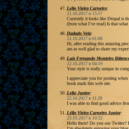
Lelio Vieira Carneiro
:
21.10.2017 в 15:57
Currently it looks like Drupal is t
(from what I’ve read) Is that what
Dadado Veig
:
22.10.2017 в 01:08
Hi, after reading this amazing piec
am as well glad to share my experi
Luiz Fernando Monteiro Bittenc
22.10.2017 в 04:19
Your style is really unique in comp
I appreciate you for posting when 
book mark this web site.
Lelio Junior
:
22.10.2017 в 11:28
I was able to find good advice fro
Lélio Vieira Carneiro Junior
:
23.10.2017 в 10:32
Hello there! Do you use Twitter? I
I’m absolutely enjoying your blog