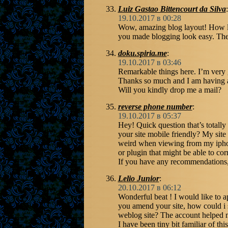
Luiz Gastao Bittencourt da Silva
:
19.10.2017 в 00:28
Wow, amazing blog layout! How l
you made blogging look easy. The o
doku.spiria.me
:
19.10.2017 в 03:46
Remarkable things here. I’m very 
Thanks so much and I am having a
Will you kindly drop me a mail?
reverse phone number
:
19.10.2017 в 05:37
Hey! Quick question that’s totall
your site mobile friendly? My site
weird when viewing from my iphone
or plugin that might be able to corr
If you have any recommendations,
Lelio Junior
:
20.10.2017 в 06:12
Wonderful beat ! I would like to a
you amend your site, how could i 
weblog site? The account helped m
I have been tiny bit familiar of thi