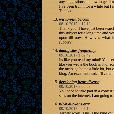
any suggestions on how to get li
I’ve been trying for a while but I 
Thanks
www.youtube.com
:
08.10.2017 в 12:13
Thank you, I have just been searc
this subject for a long time and yo
upon till now. However, what in
supply?
dating sites frequently
:
09.10.2017 в 02:42
Its like you read my mind! You see
like you wrote the book in it or so
the message home a little bit, but ot
blog. An excellent read. I’ll certai
developing heart disease
:
09.10.2017 в 05:53
You need to take part in a contest 
sites on the internet. I am going 
n8vb.duckdns.org
:
09.10.2017 в 07:16
Terrific work! This is the kind of 