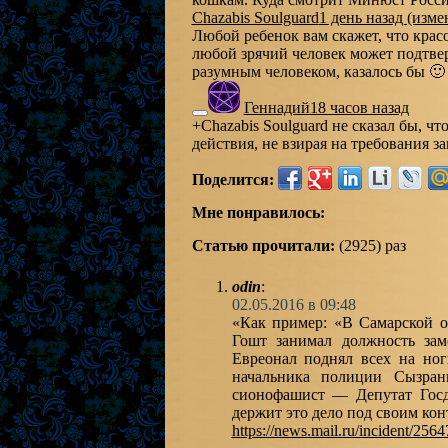
Chazabis Soulguard
1 день назад (изме
Любой ребенок вам скажет, что кра
любой зрячий человек может подтве
разумным человеком, казалось бы 🙂
Геннадий
18 часов назад
+Chazabis Soulguard не сказал бы, чт
действия, не взирая на требования з
Поделится:
Мне понравилось:
Статью прочитали:
(2925) раз
odin
:
02.05.2016 в 09:48
«Как пример: «В Самарской о
Гошт занимал должность зам
Евреонал поднял всех на но
начальника полиции Сызра
сионофашист — Депутат Гос
держит это дело под своим кон
https://news.mail.ru/incident/25