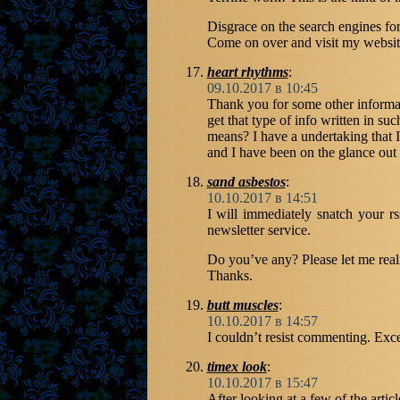
Disgrace on the search engines for
Come on over and visit my websit
heart rhythms
:
09.10.2017 в 10:45
Thank you for some other informat
get that type of info written in suc
means? I have a undertaking that 
and I have been on the glance out 
sand asbestos
:
10.10.2017 в 14:51
I will immediately snatch your rs
newsletter service.
Do you’ve any? Please let me reali
Thanks.
butt muscles
:
10.10.2017 в 14:57
I couldn’t resist commenting. Exce
timex look
:
10.10.2017 в 15:47
After looking at a few of the artic