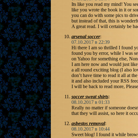
Its like you read my mind! You se
like you wrote the book in it or so
you can do with some pics to drive
but instead of that, this is wonderf
A great read. I will certainly be ba
arsenal soccer
:
07.10.2017 в 22:39
Hi there I am so thrilled I found y
found you by error, while I was s
on Yahoo for something else, Non
I am here now and would just like
a all round exciting blog (I also l
don’t have time to read it all at 
it and also included your RSS fee
I will be back to read more, Plea
soccer sweat shirts
:
08.10.2017 в 01:33
Really no matter if someone doesn’
that they will assist, so here it occu
asbestos removal
:
08.10.2017 в 10:44
Sweet blog! I found it while br