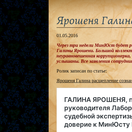
Ярошеня Галин
01.05.2016
Через три недели МинЮст будет ре
Галины Ярошени. Большой коллекти
неуравновешенная коррупционерка,
услышаны. Все заявления сотрудни
Ролик записан по статье:
Ярошеня Галина расщепление созна