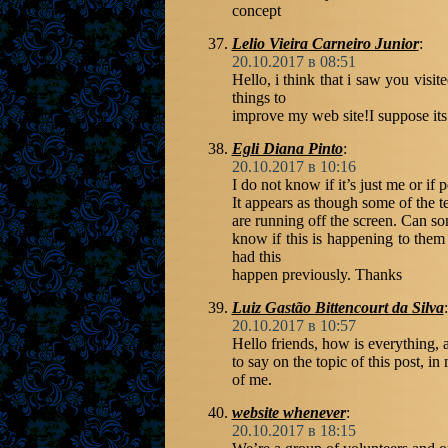
concept
Lelio Vieira Carneiro Junior
:
20.10.2017 в 08:51
Hello, i think that i saw you visi
things to
improve my web site!I suppose its
Egli Diana Pinto
:
20.10.2017 в 10:16
I do not know if it’s just me or i
It appears as though some of the t
are running off the screen. Can s
know if this is happening to the
had this
happen previously. Thanks
Luiz Gastão Bittencourt da Silva
:
20.10.2017 в 10:57
Hello friends, how is everything,
to say on the topic of this post, i
of me.
website whenever
:
20.10.2017 в 18:15