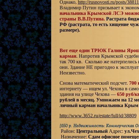
Однако,
http://rusnovosti.ru/posts/3881
Владимир Путин призывает к эконом
начальника Крымской ЛСЭ можно
страны В.В.Путина.
Растрата бюдж
РФ (растрата, то есть хищение чу
размере).
Вот еще один ТРЮК Галины Яроше
карман
. Напротив Крымской судебн
так 700 кв. Сколько же натерпелись 
они. Здание НЕ пригодно к эксплуат
Неизвестно.
Снова математический подсчет.
700 
интернету — ищем ул. Чехова в сам
здания на улице Чехова —
650 руб/к
рублей в месяц. Умножаем на 12 мес
личный карман начальника Крым 
http://www.3652.ru/estate/full/id/38809
[650 р. Недвижимость:
Коммерческая
О
Район:
Центральный
Адрес:
ул.Че
Назначение:
Сдам офисное помещение