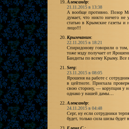
Александр
:
21.11.2015 в 13:38
А вообще противно. Позор Ми
думает, что никто ничего не 
статью в Крымские газеты и 
лицо!!!
Крымчанин
:
22.11.2015 в 18:21
Спиридонову говорили о том, 
тоже мзду получает от Ярошен
Бандиты по всему Крыму. Все 
Serg
:
23.11.2015 в 08:05
Ярошеня на работе с сотрудни
в цейтноте. Приехала проверк
свою сторону, — корупция у 
однако у нашей дамы…
Александр
:
24.11.2015 в 04:48
Серг, ну если сотрудники терпят
будет, только сила шизы будет в
Елена С.
: