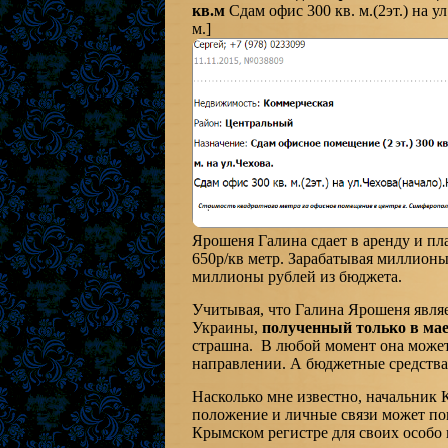
кв.м
Сдам офис 300 кв. м.(2эт.) на у
м.]
Ярошеня Галина сдает в аренду и пла
650р/кв метр. Зарабатывая миллионы
миллионы рублей из бюджета.
Учитывая, что Галина Ярошеня являе
Украины,
полученный только в мае 
страшна. В любой момент она может 
направлении. А бюджетные средства?
Насколько мне известно, начальник
положение и личные связи может по
Крымском регистре для своих особо 