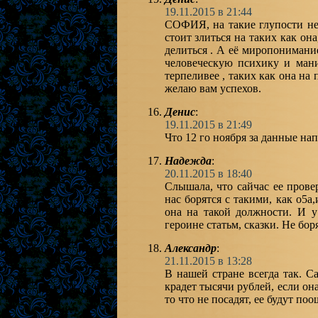
19.11.2015 в 21:44
СОФИЯ, на такие глупости нел
стоит злиться на таких как он
делиться . А её миропонимани
человеческую психику и ман
терпеливее , таких как она на
желаю вам успехов.
Денис
:
19.11.2015 в 21:49
Что 12 го ноября за данные на
Надежда
:
20.11.2015 в 18:40
Слышала, что сайчас ее прове
нас борятся с такими, как о5а,
она на такой должности. И у
героине статьм, сказки. Не бор
Александр
:
21.11.2015 в 13:28
В нашей стране всегда так. 
крадет тысячи рублей, если он
то что не посадят, ее будут по