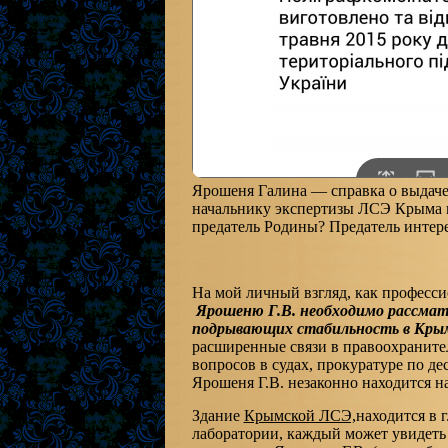
Ярошеня Галина — справка о выдаче
начальнику экспертизы ЛСЭ Крыма в
предатель Родины? Предатель интер
На мой личный взгляд, как професс
Ярошеню Г.В. необходимо рассма
подрывающих стабильность в Крым
расширенные связи в правоохраните
вопросов в судах, прокуратуре по де
Ярошеня Г.В. незаконно находится н
Здание
Крымской ЛСЭ,
находится в 
лаборатории, каждый может увидеть 