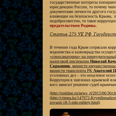
государственные интересы попирают
юрисдикцию России, то почему чино
документами личности другого госу
влияющие на безопасность Крыма, п
недобросовестно, то такое коррупц
предательством Родины.
Статья 275 УК РФ. Государст
В течении года Крым сотрясали кор
мздоимства и казнокрадства осущест
«спецсанатории» на принудительны
налоговой инспекции
Николай Коч
Скрынник
, министр имущественны
министр транспорта РК
Анатолий Ц
уголовных дел – это нецелевое испо
Коррупция в эшелонах крымской влас
кого зависит решение судеб крымчан
(
http://ruskline.ru/news_rl/2015/06/30
(
http://crimea.kz/147972-Krymfinnadzo
zovanii-18-5-mln-rubleiy.html
)