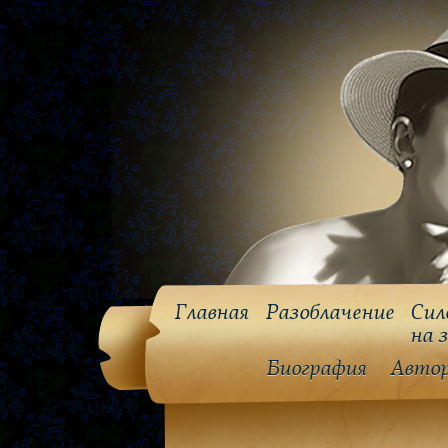
Главная
Разоблачение
Сил
на 
Биография
Авто