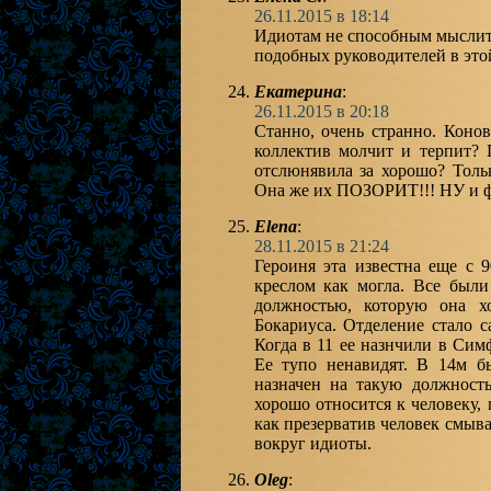
26.11.2015 в 18:14
Идиотам не способным мыслить 
подобных руководителей в это
Екатерина
:
26.11.2015 в 20:18
Станно, очень странно. Коно
коллектив молчит и терпит? 
отслюнявила за хорошо? Толь
Она же их ПОЗОРИТ!!! НУ и фсб
Elena
:
28.11.2015 в 21:24
Героиня эта известна еще с 
креслом как могла. Все были
должностью, которую она хо
Бокариуса. Отделение стало 
Когда в 11 ее назнчили в Сим
Ее тупо ненавидят. В 14м б
назначен на такую должност
хорошо относится к человеку, 
как презерватив человек смыва
вокруг идиоты.
Oleg
: