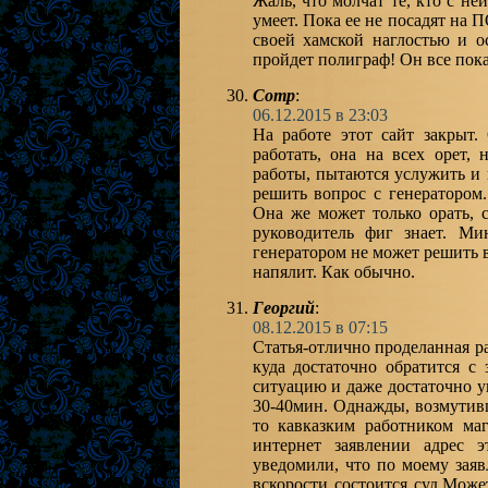
Жаль, что молчат те, кто с не
умеет. Пока ее не посадят на 
своей хамской наглостью и 
пройдет полиграф! Он все пока
Сотр
:
06.12.2015 в 23:03
На работе этот сайт закрыт.
работать, она на всех орет,
работы, пытаются услужить и 
решить вопрос с генератором
Она же может только орать, с
руководитель фиг знает. М
генератором не может решить в
напялит. Как обычно.
Георгий
:
08.12.2015 в 07:15
Статья-отлично проделанная р
куда достаточно обратится с
ситуацию и даже достаточно у
30-40мин. Однажды, возмутив
то кавказким работником ма
интернет заявлении адрес 
уведомили, что по моему зая
вскорости состоится суд.Може