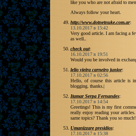
like you who are not afraid to me
Always follow your heart.
http://www.dotnetnuke.com.ar
:
13.10.2017 в 15:42
Very good article. I am facing a fe
as well..
check out
:
16.10.2017 в 19:51
Would you be involved in exchan
lelio vieira carneiro junior
:
17.10.2017 в 02:56
Hello, of course this article is 
blogging. thanks.|
Itamar Serpa Fernandes
:
17.10.2017 в 14:54
Greetings! This is my first comme
really enjoy reading your article
same topics? Thank you so much!
Umanizzare presidios
:
17.10.2017 в 15:38