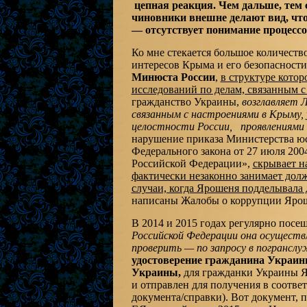
цепная реакция. Чем дальше, тем 
чиновники внешне делают вид, что
— отсутствует понимание процесс
Ко мне стекается большое количество
интересов Крыма и его безопасност
Минюста России
,
в структуре котор
исследований по делам, связанным 
гражданство Украины,
возглавляет 
связанным с настроениями в Крыму
целостности России, проявлениями 
нарушение приказа Министерства ю
Федерального закона от 27 июля 200
Российской Федерации»,
скрывает н
фактически незаконно занимает до
случаи, когда Ярошеня подделывала д
написаны Жалобы о коррупции Ярош
В 2014 и 2015 годах регулярно посе
Российской Федерации она осуществ
проверить — по запросу в погрансл
удостоверение гражданина Украи
Украины,
для гражданки Украины Я
и отправлен для получения в соотве
документа/справки). Вот документ,