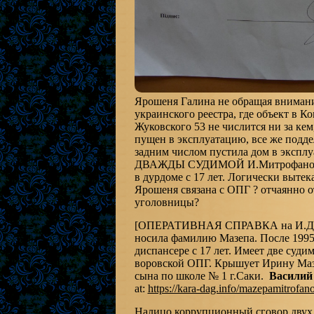
Ярошеня Галина не обращая внимани
украинского реестра, где объект в Ко
Жуковского 53 не числится ни за кем
пущен в эксплуатацию, все же подд
задним числом пустила дом в эксплу
ДВАЖДЫ СУДИМОЙ И.Митрофановой
в дурдоме с 17 лет. Логически вытек
Ярошеня связана с ОПГ ? отчаянно о
уголовницы?
[ОПЕРАТИВНАЯ СПРАВКА на И.Д.Ми
носила фамилию Мазепа. После 1995
диспансере с 17 лет. Имеет две суди
воровской ОПГ. Крышует Ирину Маз
сына по школе № 1 г.Саки.
Василий
at:
https://kara-dag.info/mazepamitrofano
Налицо коррупционный сговор двух