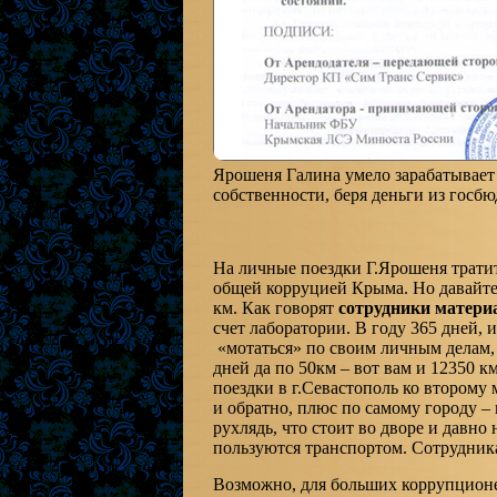
Ярошеня Галина умело зарабатывает
собственности, беря деньги из госб
На личные поездки Г.Ярошеня трати
общей корруцией Крыма. Но давайте 
км. Как говорят
сотрудники матери
счет лаборатории. В году 365 дней,
«мотаться» по своим личным делам, 
дней да по 50км – вот вам и 12350 км
поездки в г.Севастополь ко второму
и обратно, плюс по самому городу – 
рухлядь, что стоит во дворе и давно 
пользуются транспортом. Сотрудника
Возможно, для больших коррупционер