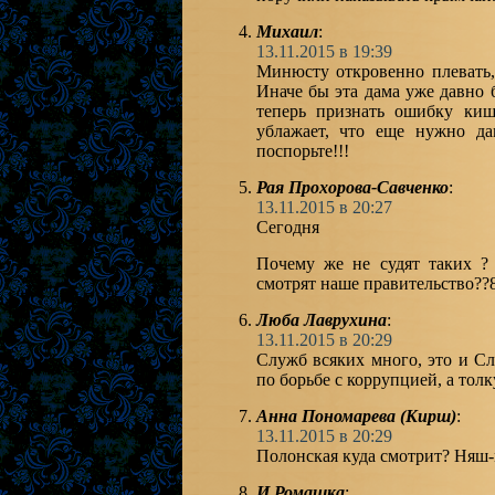
Михаил
:
13.11.2015 в 19:39
Минюсту откровенно плевать,
Иначе бы эта дама уже давно 
теперь признать ошибку кишк
ублажает, что еще нужно да
поспорьте!!!
Рая Прохорова-Савченко
:
13.11.2015 в 20:27
Сегодня
Почему же не судят таких ? 
смотрят наше правительство??8oi
Люба Лаврухина
:
13.11.2015 в 20:29
Служб всяких много, это и С
по борьбе с коррупцией, а тол
Анна Пономарева (Кирш)
:
13.11.2015 в 20:29
Полонская куда смотрит? Няш
И Ромашка
: