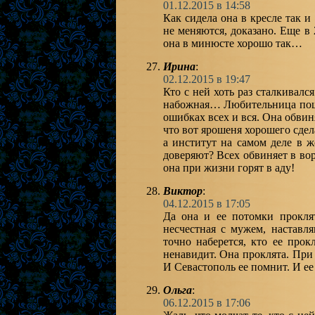
01.12.2015 в 14:58
Как сидела она в кресле так и
не меняются, доказано. Еще в 
она в минюсте хорошо так…
Ирина
:
02.12.2015 в 19:47
Кто с ней хоть раз сталкивалс
набожная… Любительница поша
ошибках всех и вся. Она обвиня
что вот ярошеня хорошего сдела
а институт на самом деле в ж
доверяют? Всех обвиняет в вор
она при жизни горят в аду!
Виктор
:
04.12.2015 в 17:05
Да она и ее потомки прокля
несчестная с мужем, наставл
точно наберется, кто ее про
ненавидит. Она проклята. При
И Севастополь ее помнит. И е
Ольга
:
06.12.2015 в 17:06