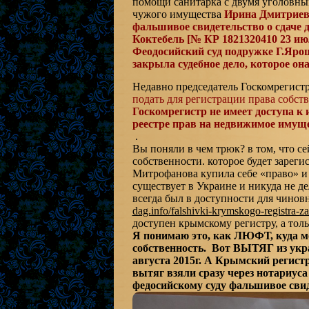
помощи санитарка с двумя уголовны
чужого имущества
Ирина Дмитриевн
фальшивое свидетельство о сдаче д
Коктебель [№ КР 1821320410 23 ию
Феодосийский суд подружке Г.Яро
закрыла судебное дело, которое она 
Недавно председатель Госкомрегист
подать для регистрации права собст
Госкомрегистр не имеет доступа к
реестре прав на недвижимое имущес
.
Вы поняли в чем трюк? в том, что с
собственности. которое будет зарег
Митрофанова купила себе «право» и 
существует в Украине и никуда не де
всегда был в доступности для чинов
dag.info/falshivki-krymskogo-registra-z
доступен крымскому регистру, а тол
Я понимаю это, как ЛЮФТ, куда м
собственность. Вот ВЫТЯГ из укра
августа 2015г. А Крымский регист
вытяг взяли сразу через нотариус
федосийскому суду фальшивое свиде