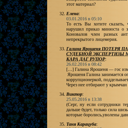
этот материал?
Елена
:
03.01.2016 в 05:10
То есть Вы хотите сказать, 
нарушил приказ минюста о з
Коновалов член разных ант
непрекрытого лицемерия.
Галина Ярошеня ПОТЕРЯ
СУДЕБНОЙ ЭКСПЕРТИЗЫ М
КАРА ДАГ РУПОР
:
26.02.2016 в 08:42
[…] Галина Ярошеня — гос измен
Ярошеня Галина занимается оп
коррупционеркой, подделывает
Через нее отбирают у крымчан 
Виктор
:
25.05.2016 в 13:38
(Серг, ну если сотрудники те
дальше будет, только сила шизы
которые боролись,уволены давн
Таня Карацуба
: