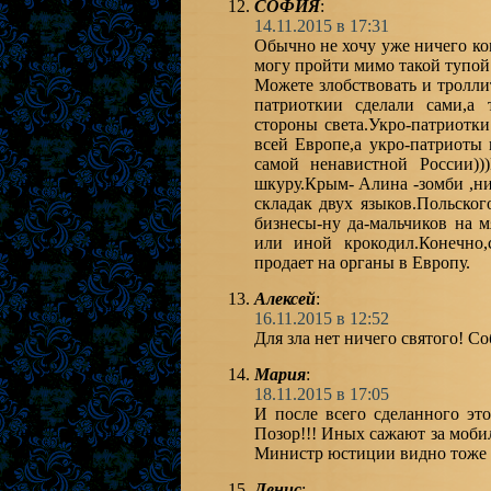
СОФИЯ
:
14.11.2015 в 17:31
Обычно не хочу уже ничего ко
могу пройти мимо такой тупой
Можете злобствовать и тролли
патриоткии сделали сами,а 
стороны света.Укро-патриотки
всей Европе,а укро-патриоты 
самой ненавистной России))
шкуру.Крым- Алина -зомби ,ни
складак двух языков.Польског
бизнесы-ну да-мальчиков на 
или иной крокодил.Конечно,
продает на органы в Европу.
Алексей
:
16.11.2015 в 12:52
Для зла нет ничего святого! С
Мария
:
18.11.2015 в 17:05
И после всего сделанного это
Позор!!! Иных сажают за мобил
Министр юстиции видно тоже 
Денис
: