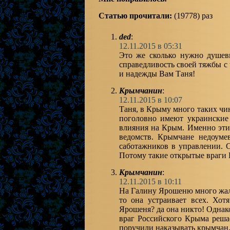
Статью прочитали:
(19778) раз
ded
:
12.11.2015 в 05:31
Это же сколько нужно душев
справедливость своей тяжбы с
и надежды Вам Таня!
Крымчанин
:
12.11.2015 в 10:07
Таня, в Крыму много таких чин
поголовно имеют украинские 
влияния на Крым. Именно эти
ведомств. Крымчане недоуме
саботажников в управлении. С
Потому такие открытые враги 
Крымчанин
:
12.11.2015 в 10:11
На Галину Ярошеню много жало
то она устраивает всех. Хот
Ярошеня? да она никто! Однак
враг Российского Крыма реша
поручили наказывать крымчан. 