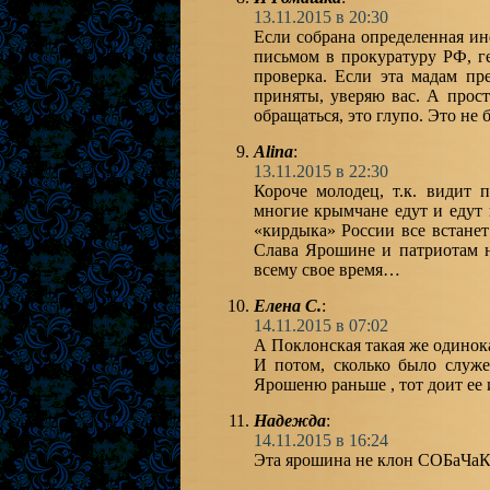
13.11.2015 в 20:30
Если собрана определенная ин
письмом в прокуратуру РФ, ге
проверка. Если эта мадам п
приняты, уверяю вас. А прост
обращаться, это глупо. Это не
Alina
:
13.11.2015 в 22:30
Короче молодец, т.к. видит
многие крымчане едут и едут
«кирдыка» России все встанет
Слава Ярошине и патриотам 
всему свое время…
Елена С.
:
14.11.2015 в 07:02
А Поклонская такая же одинока
И потом, сколько было служ
Ярошеню раньше , тот доит ее 
Надежда
:
14.11.2015 в 16:24
Эта ярошина не клон СОБаЧаК