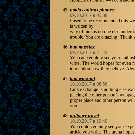
nokia contract phones
:
09.10.2017 в 05:38
I used to be recommended this web
is written by
way of him as no one else unders
trouble. You are amazing! Thank 
butt muscles
:
09.10.2017 в 21:22
You can certainly see your enthusi
write. The world hopes for even mo
to mention how they believe. Alwa
butt workout
:
10.10.2017 в 08:56
Link exchange is nothing else excep
placing the other person’s webpag
proper place and other person will
you.
ordinary travel
:
10.10.2017 в 19:40
You could certainly see your exper
article you write. The arena hopes