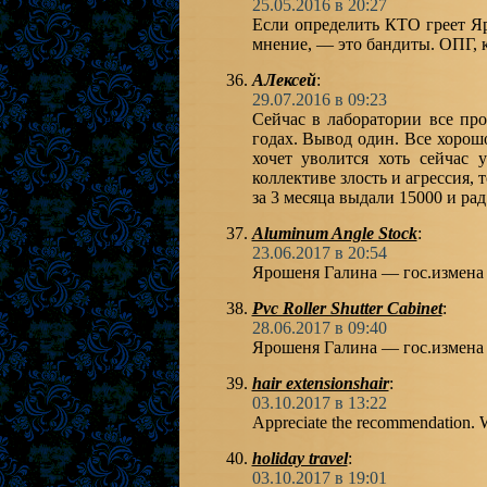
25.05.2016 в 20:27
Если определить КТО греет Яр
мнение, — это бандиты. ОПГ, 
АЛексей
:
29.07.2016 в 09:23
Сейчас в лаборатории все пр
годах. Вывод один. Все хорошо
хочет уволится хоть сейчас 
коллективе злость и агрессия,
за 3 месяца выдали 15000 и рад
Aluminum Angle Stock
:
23.06.2017 в 20:54
Ярошеня Галина — гос.измена
Pvc Roller Shutter Cabinet
:
28.06.2017 в 09:40
Ярошеня Галина — гос.измена
hair extensionshair
:
03.10.2017 в 13:22
Appreciate the recommendation. Wil
holiday travel
:
03.10.2017 в 19:01