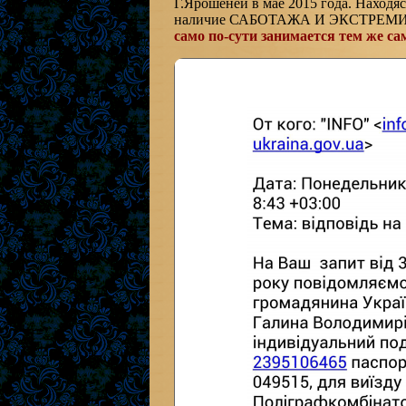
Г.Ярошеней в мае 2015 года. Находяс
наличие САБОТАЖА И ЭКСТРЕМИЗМ
само по-сути занимается тем же с