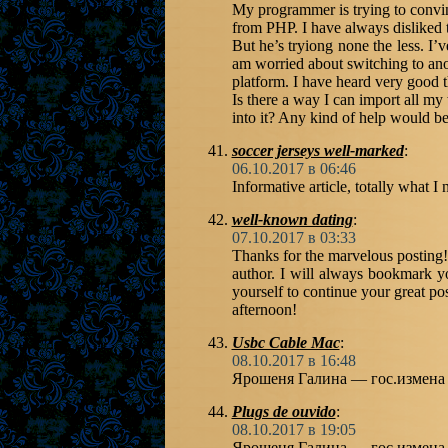
My programmer is trying to convi
from PHP. I have always disliked 
But he’s tryiong none the less. I
am worried about switching to an
platform. I have heard very good 
Is there a way I can import all my
into it? Any kind of help would be
soccer jerseys well-marked
:
06.10.2017 в 06:46
Informative article, totally what I
well-known dating
:
07.10.2017 в 03:33
Thanks for the marvelous posting! 
author. I will always bookmark 
yourself to continue your great pos
afternoon!
Usbc Cable Mac
:
08.10.2017 в 16:48
Ярошеня Галина — гос.измена
Plugs de ouvido
:
08.10.2017 в 19:05
Ярошеня Галина — гос.измена