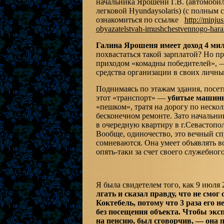
начальника Ярошени Г.В. (автомоби
легковой Hyundaysolaris) (с полным
ознакомиться по ссылке
http://minju
obyazatelstvah-imushchestvennogo-hara
Галина Ярошеня имеет доход 4 мил
похвастаться такой зарплатой? Но п
приходом «комадны победителей», —
средства организации в своих личны
Поднимаясь по этажам здания, посет
этот «транспорт» —
убитые машины
«пешком», тратя на дорогу по нескол
бесконечном ремонте. Зато начальни
в очередную квартиру в г.Севастопол
Вообще, одиночество, это вечный с
сомневаются. Она умеет объявлять в
опять-таки за счет своего служебног
Я была свидетелем того, как 9 июля 
лгать и сказал правду, что не смог
Коктебель, потому что 3 раза его 
без посещения объекта. Чтобы эксп
на пенсию, был сговорчив, — она п