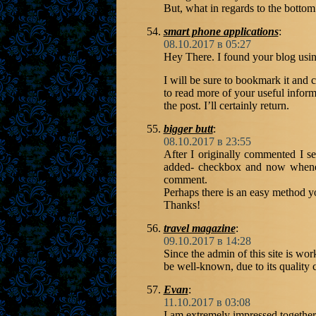
But, what in regards to the bottom 
smart phone applications
:
08.10.2017 в 05:27
Hey There. I found your blog using
I will be sure to bookmark it and
to read more of your useful infor
the post. I’ll certainly return.
bigger butt
:
08.10.2017 в 23:55
After I originally commented I 
added- checkbox and now whenev
comment.
Perhaps there is an easy method y
Thanks!
travel magazine
:
09.10.2017 в 14:28
Since the admin of this site is wor
be well-known, due to its quality 
Evan
:
11.10.2017 в 03:08
I am extremely impressed together 