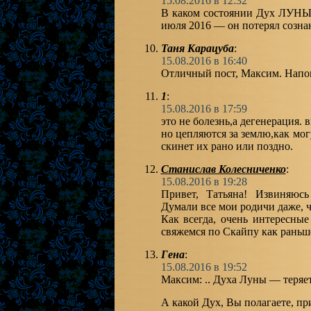
15.08.2016 в 12:32
В каком состоянии Дух ЛУНЫ
июля 2016 — он потерял созна
Таня Карацуба
:
15.08.2016 в 16:40
Отличный пост, Максим. Напо
1
:
15.08.2016 в 17:59
это не болезнь,а дегенерация.
но цепляются за землю,как мог
скинет их рано или поздно.
Станислав Колесниченко
:
15.08.2016 в 19:28
Привет, Татьяна! Извиняюсь
Думали все мои родичи даже, 
Как всегда, очень интересные
свяжемся по Скайпу как раньше.
Гена
:
15.08.2016 в 19:52
Максим: .. Духа Луны — теряет
А какой Дух, Вы полагаете, пр