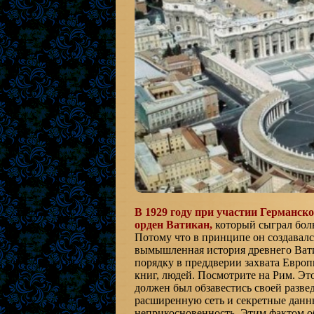
В 1929 году при участии Германск
орден Ватикан,
который сыграл боль
Потому что в принципе он создавал
вымышленная история древнего Ват
порядку в преддверии захвата Евро
книг, людей. Посмотрите на Рим. Это
должен был обзавестись своей развед
расширенную сеть и секретные данн
неприкосновенность. Этим фактом о