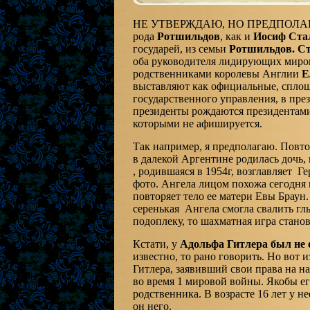
НЕ УТВЕРЖДАЮ, НО ПРЕДПОЛАГАЮ: 
рода
Ротшильдов
, как и
Иосиф Ста
государей, из семьи
Ротшильдов. Ст
оба руководителя лидирующих миро
родственниками королевы Англии
Е
выставляют как официальные, сплош
государственного управления, в пре
президенты рождаются президентами
которыми не афишируется.
Так например, я предполагаю. Повто
в далекой Аргентине родилась дочь,
, родившаяся в 1954г, возглавляет Г
фото. Ангела лицом похожа сегодня н
повторяет тело ее матери Евы Браун.
серенькая Ангела смогла свалить гл
подоплеку, то шахматная игра стано
Кстати, у
Адольфа Гитлера был не 
известно, то рано говорить. Но вот 
Гитлера, заявивший свои права на н
во время 1 мировой войны. Якобы е
родственника. В возрасте 16 лет у н
он него.