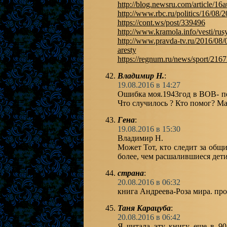
http://blog.newsru.com/article/16
http://www.rbc.ru/politics/16/0
https://cont.ws/post/339496
http://www.kramola.info/vesti/rus
http://www.pravda-tv.ru/2016/08/
aresty
https://regnum.ru/news/sport/216
Владимир Н.
:
19.08.2016 в 14:27
Ошибка моя.1943год в ВОВ- п
Что случилось ? Кто помог? М
Гена
:
19.08.2016 в 15:30
Владимир Н.
Может Тот, кто следит за общ
более, чем расшалившиеся дет
страна
:
20.08.2016 в 06:32
книга Андреева-Роза мира. про
Таня Карацуба
:
20.08.2016 в 06:42
Я читала эту книгу еще в 90