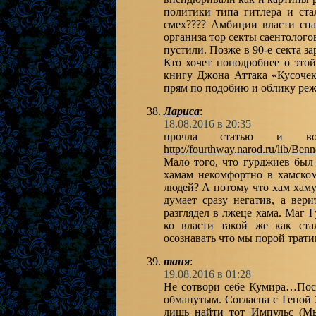
политики типа гитлера и ст
смех???? Амбиции власти сп
организа тор секты саентолого
пустили. Позже в 90-е секта 
Кто хочет поподробнее о это
книгу Джона Аттака «Кусочек
прям по подобию и облику реж
Лариса
:
18.08.2016 в 20:35
прочла статью и во
http://fourthway.narod.ru/lib/Ben
Мало того, что гурджиев бы
хамам некомфортно в хамско
людей? А потому что хам хаму
думает сразу негатив, а вер
разглядел в лжеце хама. Маг 
ко власти такой же как ста
осознавать что мы порой трат
таня
:
19.08.2016 в 01:28
Не сотвори себе Кумира…Посл
обманутым. Согласна с Геной 
лишь найти тот Импульс (Мы