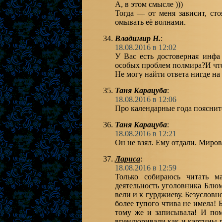
А, в этом смысле )))
Тогда — от меня зависит, сто
омывать её волнами.
Владимир Н.
:
18.08.2016 в 12:02
У Вас есть достоверная инфа
особых проблем полмира?И что 
Не могу найти ответа нигде н
Таня Карацуба
:
18.08.2016 в 12:06
Про календарные года поясните
Таня Карацуба
:
18.08.2016 в 12:21
Он не взял. Ему отдали. Миров
Лариса
:
18.08.2016 в 12:59
Только собираюсь читать м
деятельность уголовника Блю
вели и к гурджиеву. Безусловно
более тупого чтива не имела!
тому же и записывала! И пом
впендюривали как и картины р