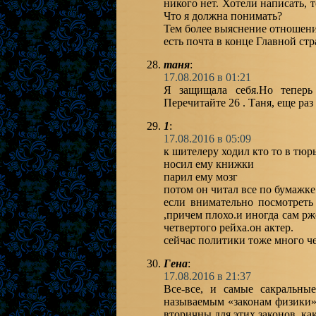
никого нет. Хотели написать, 
Что я должна понимать?
Тем более выяснение отношений
есть почта в конце Главной ст
таня
:
17.08.2016 в 01:21
Я защищала себя.Но теперь
Перечитайте 26 . Таня, еще ра
1
:
17.08.2016 в 05:09
к шителеру ходил кто то в тюр
носил ему книжки
парил ему мозг
потом он читал все по бумажке
если внимательно посмотреть 
,причем плохо.и иногда сам рж
четвертого рейха.он актер.
сейчас политики тоже много че
Гена
:
17.08.2016 в 21:37
Все-все, и самые сакральн
называемым «законам физики»
вторичны для этих законов, ка