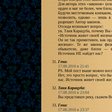
Для автора этих «законов» (и
орден и маг не более, чем блоха
Будучи местечковым князьком,
позволить, однако — лишь в 
разрешит Автор законов.
Отсюда возникает вопрос:
ув. Таня Карацуба, почему Вы 
«Источник живет своей жизнью
Он не так примитивен, как ор
жизнью». Те же законы физ
обыватели, даже блохи — в
Источник НЕ найдет нас?
Гена
:
17.08.2016 в 21:41
PS. Мой пост выше можно восп
Нет, это просто вопрос, что б
нас. Источник живет своей жи
Таня Карацуба
:
17.08.2016 в 23:04
Вы представьте реку, скажем Вол
Гена
:
17.08.2016 в 23:37