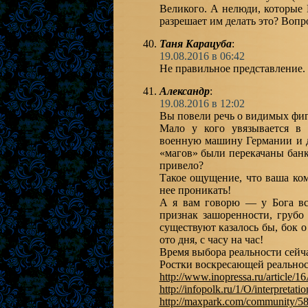
Великого. А нелюди, которые
разрешает им делать это? Вопр
Таня Карацуба
:
19.08.2016 в 06:42
Не правильное представление. 
Александр
:
19.08.2016 в 12:02
Вы повели речь о видимых фиг
Мало у кого увязывается в 
военную машину Германии и д
«магов» были перекачаны банко
привело?
Такое ощущение, что ваша ком
нее проникать!
А я вам говорю — у Бога вс
признак зашоренности, грубо
существуют казалось бы, бок 
ото дня, с часу на час!
Время выбора реальности сейч
Ростки воскресающей реальнос
http://www.inopressa.ru/article/1
http://infopolk.ru/1/O/interpre
http://maxpark.com/community/5