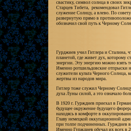
свастику, символ солнца в своих зи
Старцев Тибета, рекомендовал Гитлер
служение Солнцу, а влево. По совет
развернутую прямо в противоположн
обозначил свой путь к Черному Солн
Гурджиев учил Гитлера и Сталина, ч
планетой, где живет дух, которому с
энергии. Эту энергию можно взять т
Именно ротшильдовские отпрыски на 
служители культа Черного Солнца, 
жертвы из народов мира.
Гитлер тоже служил Черному Солнцу
духа Луны силой, а это означало бо
В 1920 г. Гурждиев приехал в Герма
будущее окружение будущего фюрер
находясь в комфорте в оккупированн
Главу немецкой оккупационной ад
при толпе подчиненных. Гурждиев в
Именно Гурждиев обучал их всех в 