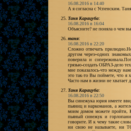
16.08.2016 в 14:40
А я согласна с Успенским. Таня
Таня Карацуба
:
16.08.2016 в 16:04
Объясните? не поняла о чем в
таня
:
16.08.2016 в 22:20
Сложно отвечать прилюдно.Но
другом через»одних знакомых
поверила и сопереживала.По
грязью-создать ОБРАЗ-дело те
мне показалось-что между нам
это так-то Вы поймете, что я 
Часто нам в жизни не хватает
Таня Карацуба
:
16.08.2016 в 22:50
Вы синежука юрия имеете ввид
пьяниц и наркоманов, а жител
моим домом можете пройти, К
пьяный синежук и горлопани
говорите. И к чему такие слов
ни свою не называете, ни Т