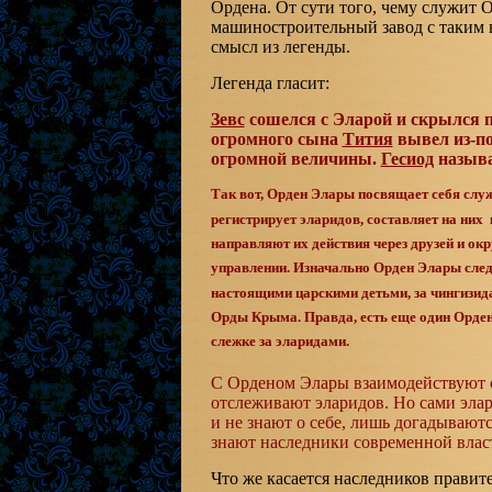
Ордена. От сути того, чему служит 
машиностроительный завод с таким н
смысл из легенды.
Легенда гласит:
Зевс
сошелся с Эларой и скрылся п
огромного сына
Тития
вывел из-по
огромной величины.
Гесиод
назыв
Так вот, Орден Элары посвящает себя слу
регистрирует эларидов, составляет на них 
направляют их действия через друзей и о
управлении. Изначально Орден Элары следи
настоящими царскими детьми, за чингизид
Орды Крыма. Правда, есть еще один Орден 
слежке за эларидами.
С Орденом Элары взаимодействуют сп
отслеживают эларидов. Но сами элар
и не знают о себе, лишь догадываютс
знают наследники современной власт
Что же касается наследников правите