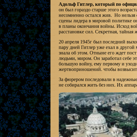
Адольф Гитлер, который по офиц
он был гораздо старше этого возрас
несомненно остался жив. Но нельзя с
сцены лидера в мировой политике о
в планы окончания войны. Исход вой
расстановке сил. Секретная, тайная 
20 апреля 1945г был последний выхо
пару дней Гитлер уже ехал в другой 
знала об этом. Отныне его ждет пос
людьми, миром. Он заработал себе э
большую войну, ему первому и уходи
жертвоприношений. чтобы возвысит
За фюрером последовали в надежные
не собирался жить без них. Их аппар