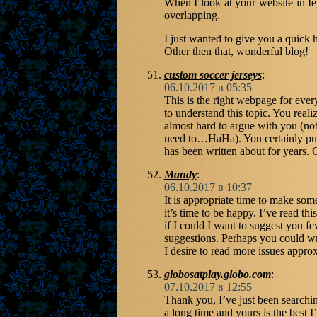
When I look at your website in Ie,
overlapping.
I just wanted to give you a quick 
Other then that, wonderful blog!
custom soccer jerseys
:
06.10.2017 в 05:35
This is the right webpage for eve
to understand this topic. You realiz
almost hard to argue with you (not 
need to…HaHa). You certainly put 
has been written about for years. Gr
Mandy
:
06.10.2017 в 10:37
It is appropriate time to make som
it’s time to be happy. I’ve read thi
if I could I want to suggest you fe
suggestions. Perhaps you could write
I desire to read more issues approx
globosatplay.globo.com
:
07.10.2017 в 12:55
Thank you, I’ve just been searching
a long time and yours is the best I