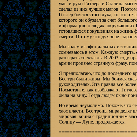
умы и руки Гитлера и Сталина магич
сделал из них лучших магов. Поэтому,
Гитлер боялся этого духа, то это отч
которого он обуздал за счет большог
информацию о людях окружающих Ги
готовящихся покушениях на жизнь ф
смерти. Потому что дух знает заране
Мы знаем из официальных источников
сомневаюсь в этом. Каждую смерть, 
разыграть спектакль. В 2003 году п
армии произнес странную фразу, по
Я предполагаю, что до последнего в
Все три были живы. Мы боимся сказа
руководителях. Эта правда все более
Посмотрите, как изображают Гитлера
была на виду. Тогда людям было пон
Но время неумолимо. Похоже, что се
хаос власти. Все троны мира делят вл
мировая война с традиционным мас
Солнцу — Луне, продолжается.
============================