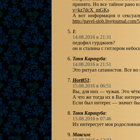
принято. Но все тайное рано 
v=kz7dcX_mGKs
А вот информация о сексуал
http://pavel-slob.livejournal.com
1
:
14.08.2016 в 21:31
педофил гурджиев?
он и сталина с гитлером небо
Таня Карацуба
:
14.08.2016 в 21:51
Это ритуал сатанистов. Все во
Hort851
:
15.08.2016 в 06:51
Вы, для них — чужая. Это чётк
А что же тогда их в Вас интер
Если был интерес — значит бы
Таня Карацуба
:
15.08.2016 в 07:46
Их интересует моя родословная
Максим
: