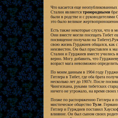
Что касается еще неопубликованных 
Сталин являются
троюродными
бра
были в родстве и с руководителями
это было великое жертвоприношение
Есть также некоторые слухи, что в 
Они вместе могли посещать Тибет еще
посвящение получали на Тибете).Ру
свою жизнь Гурджиев общался, как с
неизвестен. Он был приставлен к ма
Сталин и Гурджиев вместе учились в
верно. Могу добавить, что Гурджиев
возраст мага невозможно определить
По моим данным в 1904 году Гурдж
Гитлера в Тибет, где оба брата пол
несколько лет до 1907г. После посв
Чингизхана, руками тибетских старц
ничего не угрожало, на время своих
Позже по распоряжению Гитлера и по
мистическое общество
Туле
. Герман
Гитлер и Гурждиев поставил Хаусхоф
влияние. Он был сыном своих родите