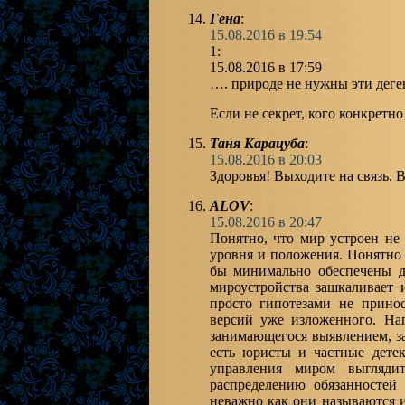
Гена
:
15.08.2016 в 19:54
1:
15.08.2016 в 17:59
…. природе не нужны эти деген
Если не секрет, кого конкретн
Таня Карацуба
:
15.08.2016 в 20:03
Здоровья! Выходите на связь. В
ALOV
:
15.08.2016 в 20:47
Понятно, что мир устроен не
уровня и положения. Понятно 
бы минимально обеспечены до
мироустройства зашкаливает 
просто гипотезами не прин
версий уже изложенного. На
занимающегося выявлением, за
есть юристы и частные детек
управления миром выгляди
распределению обязанностей
неважно как они называются и