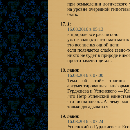
при осмыслении логического 
на уровне очередной гипотезы
быть.
1
:
16.08.2016 в 05:13
в природе все рассчитано
уж не знаю,кто этот математик
это все звенья одной цепи
если появляется слабое звено-т
никто не будет в природе нико
просто заменят деталь
таня
:
16.08.2016 в 07:00
Тема об этой» троице» и
аргументированная информ
Гурджиева и Успенского — Кли
,что Петр Успенский единстве
что испытывал…А чему мог 
только догадываться.
таня
:
16.08.2016 в 07:24
Успенский о Гурджиеве: » Его 