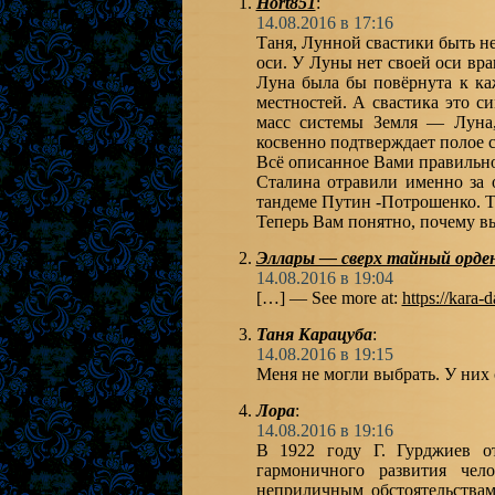
Hort851
:
14.08.2016 в 17:16
Таня, Лунной свастики быть н
оси. У Луны нет своей оси вра
Луна была бы повёрнута к ка
местностей. А свастика это с
масс системы Земля — Луна,
косвенно подтверждает полое 
Всё описанное Вами правильн
Сталина отравили именно за 
тандеме Путин -Потрошенко. Т
Теперь Вам понятно, почему в
Эллары — сверх тайный орд
14.08.2016 в 19:04
[…] — See more at:
https://kara-d
Таня Карацуба
:
14.08.2016 в 19:15
Меня не могли выбрать. У них 
Лора
:
14.08.2016 в 19:16
В 1922 году Г. Гурджиев о
гармоничного развития чел
неприличным обстоятельствам