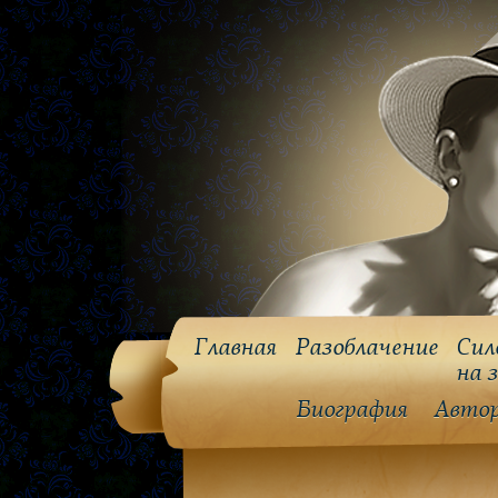
Главная
Разоблачение
Сил
на 
Биография
Авто