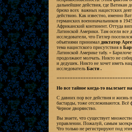
дальнейшие действия, где Ватикан до
брюхо всех важных нацистских деяте
действию. Как известно, именно Ва
германских военоначальников в 194
Африканский континент. Оттуда вип
Латинской Америки. Там осели все 
исследователи, что Гитлер поселился
объятиями принимал
диктатор Арге
тема нацистского присутствия в
Бар
Латинской Америке табу. » Барилоче 
продолжают молчать. Никто не соби
и дедушек. Никто не хочет иметь нац
исследователь
Басти .
============================
Но все тайное когда-то вылезает 
С давних пор все действия и жизнь 
бастарды, тоже отслеживаются. Всё
Черное дворянство.
Вы знаете, что существует множеств
управлении. Пожалуй, самым засекр
Что только не регистрируют под эти