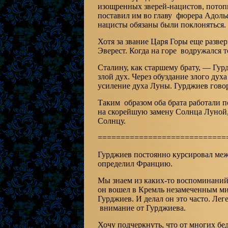
изощренных зверей-нацистов, пото
поставил им во главу фюрера Адольф
нацисты обязаны были поклоняться.
Хотя за звание Царя Горы еще разве
Эверест. Когда на горе водружался т
Сталину, как старшему брату, — Гурд
злой дух. Через обуздание злого ду
усиление духа Луны. Гурджиев говор
Таким образом оба брата работали п
на скорейшую замену Солнца Луной,
Солнцу.
============================
Гурджиев постоянно курсировал меж
определил Францию.
Мы знаем из каких-то воспоминаний
он вошел в Кремль незамеченным ми
Гурджиев. И делал он это часто. Ле
внимание от Гурджиева.
Хочу подчеркнуть, что от многих бе