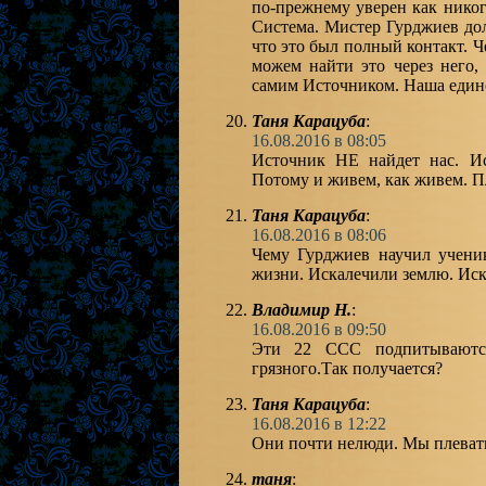
по-прежнему уверен как никог
Система. Мистер Гурджиев дол
что это был полный контакт. Ч
можем найти это через него,
самим Источником. Наша единс
Таня Карацуба
:
16.08.2016 в 08:05
Источник НЕ найдет нас. Ис
Потому и живем, как живем. Пл
Таня Карацуба
:
16.08.2016 в 08:06
Чему Гурджиев научил учен
жизни. Искалечили землю. Иск
Владимир Н.
:
16.08.2016 в 09:50
Эти 22 ССС подпитываются
грязного.Так получается?
Таня Карацуба
:
16.08.2016 в 12:22
Они почти нелюди. Мы плевать
таня
: