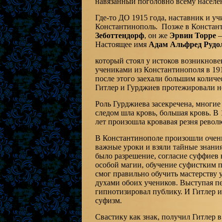
навязанный поголовно всему населен
Где-то ДО 1915 года, наставник и уч
Константинополь. Позже в Констан
Зеботтендорф
, он же
Эрвин Торре
—
Настоящее имя
Адам Альфред Рудо
который стоял у истоков возникнове
учениками из Константинополя в 191
после этого заехали большим количе
Гитлер и Гурджиев протежировали н
Роль Гурджиева засекречена, многие 
следом шла кровь, большая кровь. В 
лет произошла кровавая резня револ
В Константинополе произошли очень
важные уроки и взяли тайные знани
было разрешение, согласие суффиев н
особой магии, обучение суфистким 
смог правильно обучить мастерству
духами обоих учеников. Выступая п
гипнотизировал публику. И Гитлер и
суфизм.
Свастику как знак, получил Гитлер 