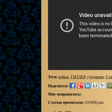
Теги:
война
,
ГИТЛЕР
,
гурджиев
,
Ста
Поделится:
Мне понравилось:
Статью прочитали:
(10369) раз