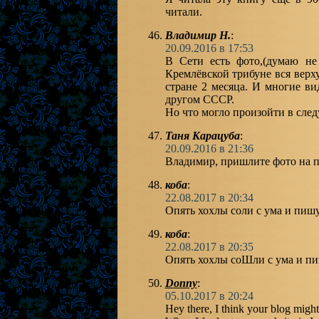
читали.
Владимир Н.
:
20.09.2016 в 17:53
В Сети есть фото,(думаю не 
Кремлёвской трибуне вся верх
стране 2 месяца. И многие ви
другом СССР.
Но что могло произойти в след
Таня Карацуба
:
20.09.2016 в 21:36
Владимир, пришлите фото на 
коба
:
22.08.2017 в 20:34
Опять хохлы соли с ума и пишу
коба
:
22.08.2017 в 20:35
Опять хохлы соШли с ума и пиш
Donny
:
05.10.2017 в 20:24
Hey there, I think your blog might