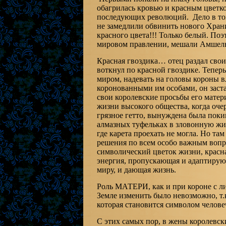
обагрилась кровью и красным цветко
последующих революций. Дело в то
не замедлили обвинить нового Хра
красного цвета!!! Только белый. Поэ
мировом правлении, мешали Амшел
Красная гвоздика… отец раздал сво
воткнул по красной гвоздике. Теперь
миром, надевать на головы короны вл
коронованными им особами, он заста
свои королевские просьбы его мате
жизни высокого общества, когда очер
грязное гетто, вынуждена была поки
алмазных туфельках в зловонную жиж
где карета проехать не могла. Но т
решения по всем особо важным вопро
символический цветок жизни, красна
энергия, пропускающая и адаптирую
миру, и дающая жизнь.
Роль МАТЕРИ, как и при короне с ли
Земле изменить было невозможно, т.
которая становится символом челов
С этих самых пор, в жены королевс