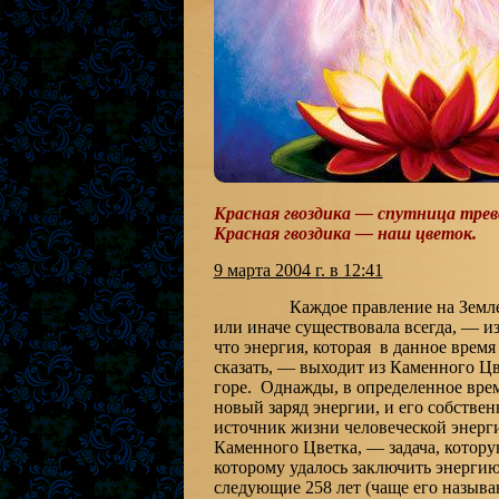
Красная гвоздика — спутница трев
Красная гвоздика — наш цветок.
9 марта 2004 г. в 12:41
Каждое правление на Земле, есл
или иначе существовала всегда, — 
что энергия, которая в данное время
сказать, — выходит из Каменного Цв
горе. Однажды, в определенное время
новый заряд энергии, и его собствен
источник жизни человеческой энергии
Каменного Цветка, — задача, котор
которому удалось заключить энер
следующие 258 лет (чаще его назыв