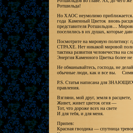
Ротшильдов во главе. Ах, до чего же
Ротшильда!
Но ХАОС неумолимо приближается. 
года Каменный Цветок вновь расцвел
представителя Ротшильдов… Мировые
поселились в их душах, которые дав
Посмотрите на мировую политику: г
СТРАХЕ. Нет никакой мировой полит
тактика развития человечества на с
Энергия Каменного Цветка более не 
Не обманывайтесь, господа, не делай
обычные люди, как и все вы. Симв
P.S. Статья написана для ЗНАЮЩ
правления.
Взгляни, мой друг, земля в расцвете,
Живет, живет цветок огня —
Тот, что дороже всех на свете
И для тебя, и для меня.
Припев:
Красная гвоздика — спутница тревог