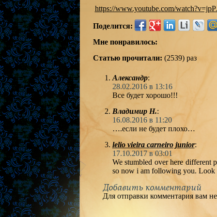
https://www.youtube.com/watch?v=jpP
Поделится:
Мне понравилось:
Статью прочитали:
(2539) раз
Александр
:
28.02.2016 в 13:16
Все будет хорошо!!!
Владимир Н.
:
16.08.2016 в 11:20
….если не будет плохо…
lelio vieira carneiro junior
:
17.10.2017 в 03:01
We stumbled over here different p
so now i am following you. Look f
Добавить комментарий
Для отправки комментария вам н