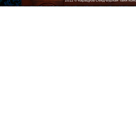
2012 © Карацуба Сеид-Бурхан Таня Кон