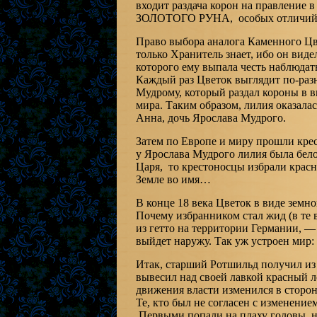
входит раздача корон на правление 
ЗОЛОТОГО РУНА, особых отличий, за
Право выбора аналога Каменного Цв
только Хранитель знает, ибо он виде
которого ему выпала честь наблюдат
Каждый раз Цветок выглядит по-разн
Мудрому, который раздал короны в в
мира. Таким образом, лилия оказала
Анна, дочь Ярослава Мудрого.
Затем по Европе и миру прошли кре
у Ярослава Мудрого лилия была бело
Царя, то крестоносцы избрали красн
Земле во имя…
В конце 18 века Цветок в виде зем
Почему избранником стал жид (в те 
из гетто на территории Германии, — 
выйдет наружу. Так уж устроен мир: 
Итак, старший Ротшильд получил 
вывесил над своей лавкой красный л
движения власти изменился в сторо
Те, кто был не согласен с изменени
Первыми попали на плаху головы, н