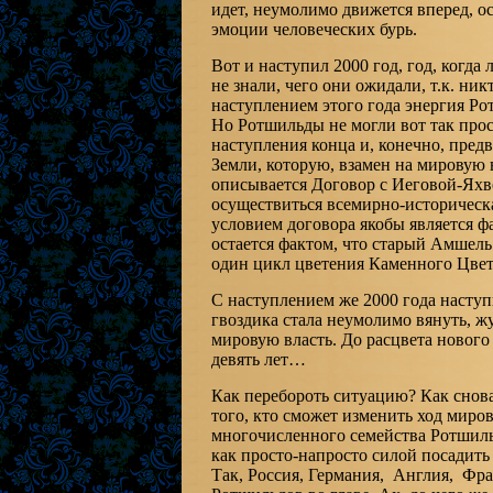
идет, неумолимо движется вперед, ос
эмоции человеческих бурь.
Вот и наступил 2000 год, год, когда
не знали, чего они ожидали, т.к. ник
наступлением этого года энергия Ро
Но Ротшильды не могли вот так прос
наступления конца и, конечно, пре
Земли, которую, взамен на мировую 
описывается Договор с Иеговой-Яхве
осуществиться всемирно-историческ
условием договора якобы является фа
остается фактом, что старый Амшел
один цикл цветения Каменного Цвет
С наступлением же 2000 года насту
гвоздика стала неумолимо вянуть, ж
мировую власть. До расцвета нового
девять лет…
Как перебороть ситуацию? Как снова
того, кто сможет изменить ход миро
многочисленного семейства Ротшильдо
как просто-напросто силой посадить
Так, Россия, Германия, Англия, Фр