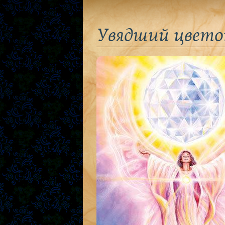
Увядший цвето