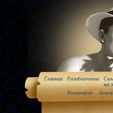
Главная
Разоблачение
Сил
на 
Биография
Авто