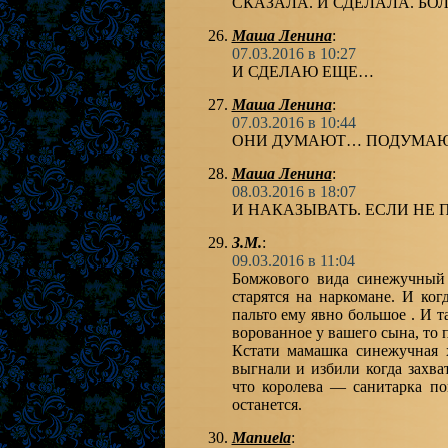
СКАЗАЛА. И СДЕЛАЛА. БО
Маша Ленина
:
07.03.2016 в 10:27
И СДЕЛАЮ ЕЩЕ…
Маша Ленина
:
07.03.2016 в 10:44
ОНИ ДУМАЮТ… ПОДУМАЮ
Маша Ленина
:
08.03.2016 в 18:07
И НАКАЗЫВАТЬ. ЕСЛИ НЕ
З.М.
:
09.03.2016 в 11:04
Бомжового вида синежучный
старятся на наркомане. И ког
пальто ему явно большое . И т
ворованное у вашего сына, то 
Кстати мамашка синежучная 
выгнали и избили когда захв
что королева — санитарка по
останется.
Manuela
: