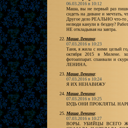
06.03.2016 в 10:12
Маша, вы не первый раз пиш
сидеть на диване и мечтать, 
Другое дело РЕАЛЬНО что-то де
нелюди канули в бездну? Работ
НЕ откладывая на завтра.
Маша Ленина
:
07.03.2016 в 10:23
Таня, я жила с ними целый го
октября 2015 в Милене. х
фотоаппарат. спаивали и ску
ЛЕНИНА.
Маша Ленина
:
07.03.2016 в 10:24
Я ИХ НЕНАВИЖУ
Маша Ленина
:
07.03.2016 в 10:25
БУДЬ ОНИ ПРОКЛЯТЫ. НАРКО
Маша Ленина
:
07.03.2016 в 10:27
ВОРЫ. УБИЙЦЫ ВСЕГО Ж