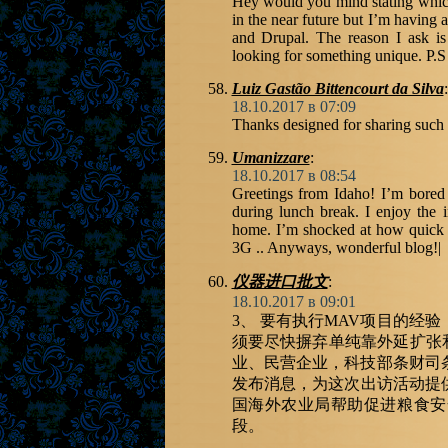
Hey would you mind stating which
in the near future but I’m havin
and Drupal. The reason I ask is
looking for something unique. P.S 
Luiz Gastão Bittencourt da Silva
:
18.10.2017 в 07:09
Thanks designed for sharing such a 
Umanizzare
:
18.10.2017 в 08:54
Greetings from Idaho! I’m bored
during lunch break. I enjoy the 
home. I’m shocked at how quick 
3G .. Anyways, wonderful blog!|
仪器进口批文
:
18.10.2017 в 09:01
3、 要有执行MAV项目的经
须要尽快摒弃单纯靠外延扩张和
业、民营企业，科技部条财司
发布消息，为这次出访活动提供资助
国海外农业局帮助促进粮食安
段。