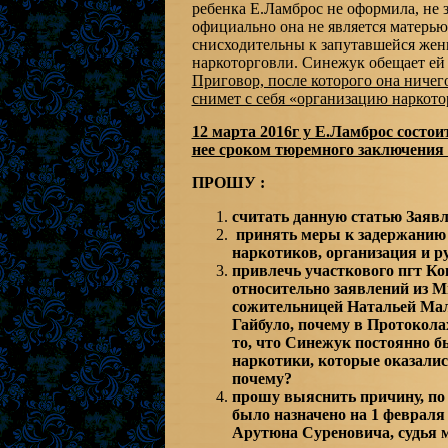
ребенка Е.Ламброс не оформила, не 
официально она не является матерью 
снисходительны к запутавшейся жен
наркоторговли. Синежук обещает ей 
Приговор, после которого она ничег
снимет с себя «организацию наркото
12 марта 2016г у Е.Ламброс состои
нее сроком тюремного заключения 
ПРОШУ :
считать данную статью Заявл
принять меры к задержанию
наркотиков, организация и 
привлечь участкового пгт Кок
относительно заявлений из 
сожительницей Натальей Малх
Гайбуло, почему в Протокол
то, что Синежук постоянно б
наркотики, которые оказали
почему?
прошу выяснить причину, по 
было назначено на 1 февраля 
Арутюна Суреновича, судья м