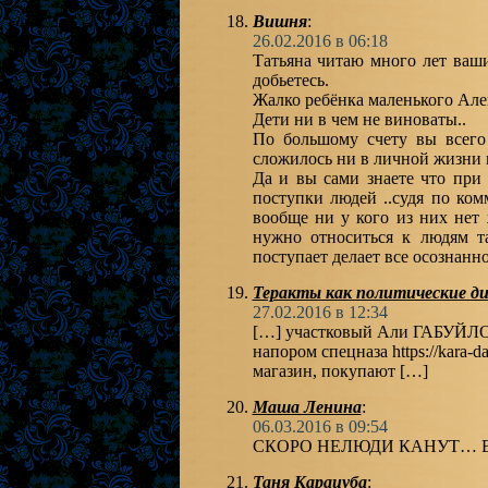
Вишня
:
26.02.2016 в 06:18
Татьяна читаю много лет ваш
добьетесь.
Жалко ребёнка маленького Ален
Дети ни в чем не виноваты..
По большому счету вы всего
сложилось ни в личной жизни
Да и вы сами знаете что при
поступки людей ..судя по ком
вообще ни у кого из них нет 
нужно относиться к людям т
поступает делает все осознанн
Теракты как политические д
27.02.2016 в 12:34
[…] участковый Али ГАБУЙЛО 
напором спецназа https://kara-
магазин, покупают […]
Маша Ленина
:
06.03.2016 в 09:54
СКОРО НЕЛЮДИ КАНУТ… В
Таня Карацуба
: