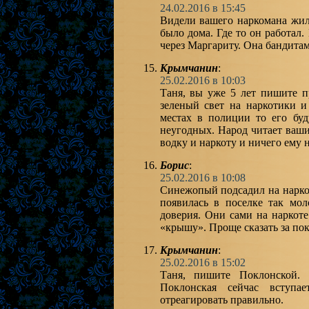
24.02.2016 в 15:45
Видели вашего наркомана жил
было дома. Где то он работал.
через Маргариту. Она бандитам
Крымчанин
:
25.02.2016 в 10:03
Таня, вы уже 5 лет пишите п
зеленый свет на наркотики 
местах в полиции то его буд
неугодных. Народ читает ваши 
водку и наркоту и ничего ему н
Борис
:
25.02.2016 в 10:08
Синежопый подсадил на наркот
появилась в поселке так мо
доверия. Они сами на наркот
«крышу». Проще сказать за по
Крымчанин
:
25.02.2016 в 15:02
Таня, пишите Поклонской. 
Поклонская сейчас вступа
отреагировать правильно.