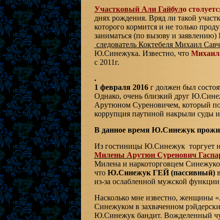
Участковый Али Гайбул
о столуетс
днях рождения. Вряд ли такой участк
которого кормится и не только проду
заниматься (по вызову и заявлению)
следователь Коктебеля Михаил Савч
Ю.Синежука. Известно, что
Михаил
с 2011г.
.
1 февраля 2016
г должен был состоя
Однако, очень близкий друг Ю.Сине
Арутюном Суреновичем, который поз
коррупция паутиной накрыли суды 
В данное время Ю.Синежук прожив
Из гостиницы Ю.Синежук торгует н
Милены Арутюн Суренович Гаспа
Милена и наркоторговцем Синежуком
что
Ю.Синежук ГЕЙ (пассивный)
в
из-за ослабленной мужской функции,
Насколько мне известно, женщины «
Синежуком в захваченном рэйдерским
Ю.Синежук бандит. Вожделенный чу