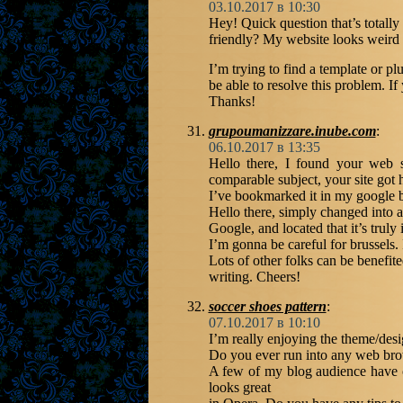
03.10.2017 в 10:30
Hey! Quick question that’s totall
friendly? My website looks weir
I’m trying to find a template or pl
be able to resolve this problem. I
Thanks!
grupoumanizzare.inube.com
:
06.10.2017 в 13:35
Hello there, I found your web 
comparable subject, your site got h
I’ve bookmarked it in my google
Hello there, simply changed into a
Google, and located that it’s truly
I’m gonna be careful for brussels. I
Lots of other folks can be benefit
writing. Cheers!
soccer shoes pattern
:
07.10.2017 в 10:10
I’m really enjoying the theme/desi
Do you ever run into any web brow
A few of my blog audience have c
looks great