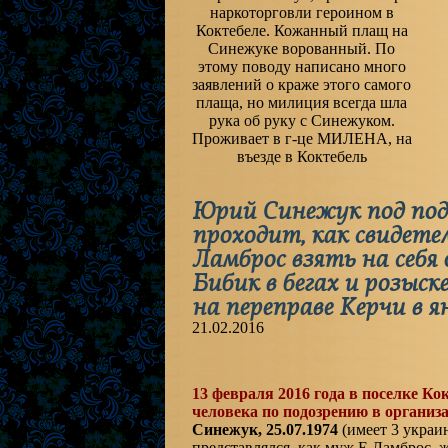
наркоторговли героином в
Коктебеле. Кожанный плащ на
Синежуке ворованный. По
этому поводу написано много
заявлений о краже этого самого
плаща, но милиция всегда шла
рука об руку с Синежуком.
Проживает в г-це МИЛЕНА, на
въезде в Коктебель
Юрий Синежук под подп
проходит, как свидете
Ламброс взять на себя
Бибик в бегах и розыск
на переправе Керчи в я
21.02.2016
13 февраля 2016 года в поселке К
человека по подозрению в организ
Синежук, 25.07.1974
(имеет 3 украи
представлялся, как муж Е.Ламброс, ж