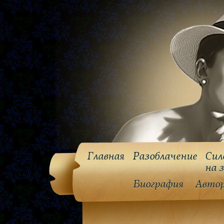
Главная
Разоблачение
Сил
на 
Биография
Авто