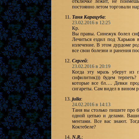
отключке лежит, не поймеш
постоянно летом торговали нар
Таня Карацуба
:
23.02.2016 в 12:25
Кр.
Вы правы. Синежук болел сиф
Лечиться ездил под Харьков в
излечение. В этом дурдоме ро
все свои болезни и ранения по
Сергей
:
23.02.2016 в 20:19
Когда эту мразь уберут из п
сифилитик))) будем терпеть?
которые все бл…. Девки про
сигареты. Сам видел в вином 
julia
:
24.02.2016 в 14:13
Таня вы столько пишите про б
одной цепью и делами. Ваши
ментами. Все вас знают. Тог
Коктебеле?
N.R.
: