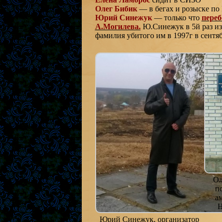
Олег Бибик
— в бегах и розыске по
Юрий Синежук
— только что
переб
А.Могилева.
Ю.Синежук в 5й раз и
фамилия убитого им в 1997г в сентя
Ол
п
а
Н
Юрий Синежук, организатор