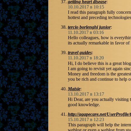
getting heart disease
:
10.10.2017 в 10:15
I read this paragraph fully concer
hottest and preceding technologies,
tercio borlenghi junior
:
11.10.2017 в 03:16
Hello colleagues, how is everythin
its actually remarkable in favor of
travel guides
:
11.10.2017 в 18:20
Hi, I do believe this is a great bl
I am going to revisit yet again sin
Money and freedom is the greates
you be rich and continue to help o
Maisie
:
13.10.2017 в 13:17
Hi Dear, are you actually visiting t
good knowledge.
http://agapecare.net/UserProfile
15.10.2017 в 12:23
This paragraph will help the inter
weblog or even a weblog from star