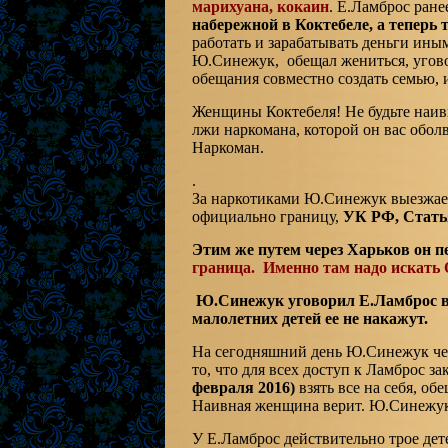
марихуана, кокаин
. Е.Ламброс ране
набережной в Коктебеле, а теперь т
работать и зарабатывать деньги ин
Ю.Синежук, обещал жениться, уговор
обещания совместно создать семью, 
Женщины Коктебеля! Не будьте наивн
лжи наркомана, которой он вас обол
Наркоман.
.
За наркотиками Ю.Синежук выезжае
официально границу,
УК РФ, Статья
Этим же путем через Харьков он 
граница. Именно там надо искать 
Ю.Синежук уговорил Е.Ламброс вз
малолетних детей ее не накажут.
На сегодняшний день Ю.Синежук чере
то, что для всех доступ к Ламброс за
февраля 2016)
взять все на себя, об
Наивная женщина верит. Ю.Синежук п
У Е.Ламброс действительно трое дет