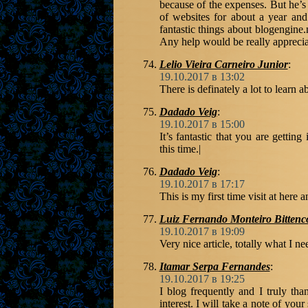
because of the expenses. But he’s
of websites for about a year and
fantastic things about blogengine.
Any help would be really apprecia
Lelio Vieira Carneiro Junior
:
19.10.2017 в 13:02
There is definately a lot to learn a
Dadado Veig
:
19.10.2017 в 15:00
It’s fantastic that you are getti
this time.|
Dadado Veig
:
19.10.2017 в 17:17
This is my first time visit at here 
Luiz Fernando Monteiro Bittenc
19.10.2017 в 19:09
Very nice article, totally what I ne
Itamar Serpa Fernandes
:
19.10.2017 в 19:25
I blog frequently and I truly tha
interest. I will take a note of yo