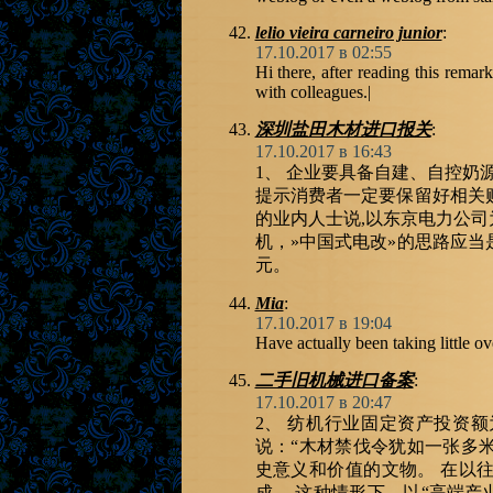
lelio vieira carneiro junior
:
17.10.2017 в 02:55
Hi there, after reading this remar
with colleagues.|
深圳盐田木材进口报关
:
17.10.2017 в 16:43
1、 企业要具备自建、自控奶
提示消费者一定要保留好相关
的业内人士说,以东京电力公
机，»中国式电改»的思路应当
元。
Mia
:
17.10.2017 в 19:04
Have actually been taking little o
二手旧机械进口备案
:
17.10.2017 в 20:47
2、 纺机行业固定资产投资额为
说：“木材禁伐令犹如一张多
史意义和价值的文物。 在以
成。 这种情形下。以“高端产