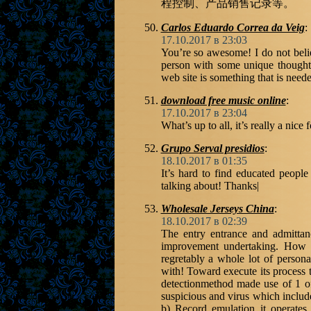
程控制、产品销售记录等。
Carlos Eduardo Correa da Veig
:
17.10.2017 в 23:03
You’re so awesome! I do not belie
person with some unique thoughts 
web site is something that is neede
download free music online
:
17.10.2017 в 23:04
What’s up to all, it’s really a nice 
Grupo Serval presidios
:
18.10.2017 в 01:35
It’s hard to find educated peopl
talking about! Thanks|
Wholesale Jerseys China
:
18.10.2017 в 02:39
The entry entrance and admitta
improvement undertaking. How c
regretably a whole lot of person
with! Toward execute its process t
detectionmethod made use of 1 of
suspicious and virus which includ
b) Record emulation it operates 