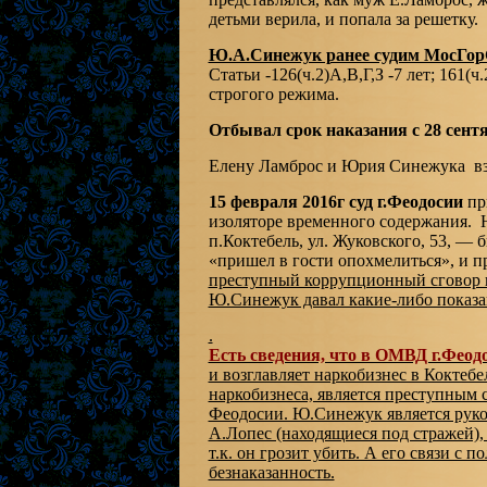
детьми верила, и попала за решетку.
Ю.А.Синежук ранее судим МосГорС
Статьи -126(ч.2)А,В,Г,З -7 лет; 161(ч
строгого режима.
Отбывал срок наказания с 28 сент
Елену Ламброс и Юрия Синежука вз
15 февраля 2016г суд г.Феодосии
пр
изоляторе временного содержания.
п.Коктебель, ул. Жуковского, 53, — 
«пришел в гости опохмелиться», и п
преступный коррупционный сговор г
Ю.Синежук давал какие-либо показа
.
Есть сведения, что в ОМВД г.Феод
и возглавляет наркобизнес в Кокте
наркобизнеса, является преступным
Феодосии. Ю.Синежук является руков
А.Лопес (находящиеся под стражей), 
т.к. он грозит убить. А его связи с
безнаказанность.