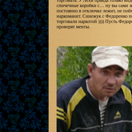
торговать. У Лехи правда только ви
спичечные коробки с… ну вы сами зн
постоянно в отключке лежит, не пойм
наркоманит. Синежук с Федоренко п
торговали наркотой )))) Пусть Федо
проверят менты.