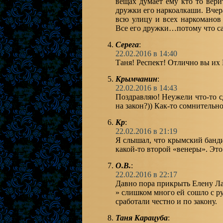
вещах думает ему кто то вери
дружки его наркоалкаши. Вчер
всю улицу и всех наркоманов 
Все его дружки…потому что сам
Серега
:
22.02.2016 в 14:40
Таня! Респект! Отлично вы их
Крымчанин
:
22.02.2016 в 14:43
Поздравляю! Неужели что-то с
на закон?)) Как-то сомнительн
Кр
:
22.02.2016 в 21:19
Я слышал, что крымский банди
какой-то второй «венеры». Это
О.В.
:
22.02.2016 в 22:17
Давно пора прикрыть Елену Ла
» слишком много ей сошло с р
сработали честно и по закону.
Таня Карацуба
: