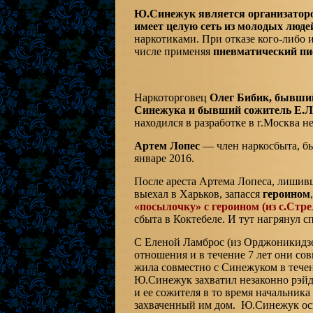
Ю.Синежук является организаторо
имеет целую сеть из молодых людей
наркотиками. При отказе кого-либо 
числе применяя
пневматический пис
Наркоторговец
Олег Бибик, бывший
Синежука и бывший сожитель Е.Л
находился в разработке в г.Москва н
Артем Лопес
— член наркосбыта, бы
январе 2016.
После ареста Артема Лопеса, лишив
выехал в Харьков, запасся
героином
«посылочку» с героином (из с.Стр
сбыта в Коктебеле. И тут нагрянул с
С Еленой Ламброс (из Орджоникидз
отношения и в течение 7 лет они со
жила совместно с Синежуком в течени
Ю.Синежук захватил незаконно рэйд
и ее сожителя в то время начальник
захваченный им дом. Ю.Синежук ос