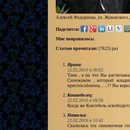
Алексей Федоренко, ул. Жуковского д
Поделится:
Мне понравилось:
Статью прочитали:
(7823) раз
Ирина
:
22.02.2016 в 00:02
Таня , а на что Вы расчитыва
Синежуком , который младш
приспособленец ….?? Вы верил
Коктебелец
:
22.02.2016 в 09:58
Когда же Коктебель освободи
Наталья
:
22.02.2016 в 10:42
Cвалилась эта синежучная г