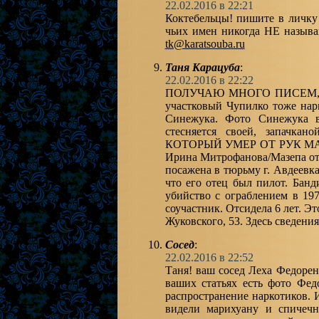
22.02.2016 в 22:21
Коктебельцы! пишите в личку 
чьих имен никогда НЕ называю
tk@karatsouba.ru
Таня Карацуба
:
22.02.2016 в 22:22
ПОЛУЧАЮ МНОГО ПИСЕМ, СПА
участковый Чупилко тоже нар
Синежука. Фото Синежука в
стесняется своей, запач
КОТОРЫЙ УМЕР ОТ РУК МАТЕР
Ирина Митрофанова/Мазепа отр
посажена в тюрьму г. Авдеевк
что его отец был пилот. Банд
убийство с ограблением в 19
соучастник. Отсидела 6 лет. Э
Жуковского, 53. Здесь сведени
Сосед
:
22.02.2016 в 22:52
Таня! ваш сосед Леха Федорен
ваших статьях есть фото Фед
распространение наркотиков. 
видели марихуану и спичеч