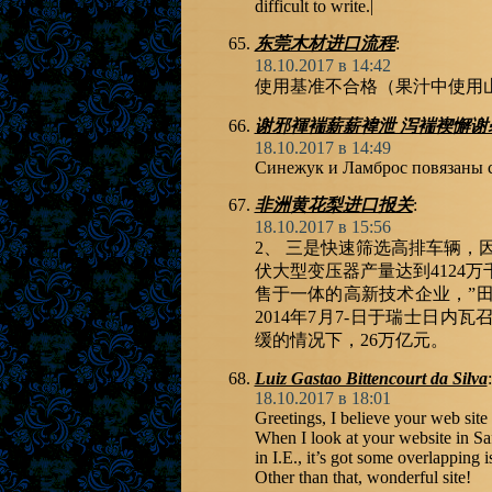
difficult to write.|
东莞木材进口流程
:
18.10.2017 в 14:42
使用基准不合格（果汁中使用山
谢邪褌褍薪薪褘泄 泻褍褉懈谢
18.10.2017 в 14:49
Синежук и Ламброс повязаны
非洲黄花梨进口报关
:
18.10.2017 в 15:56
2、 三是快速筛选高排车辆，
伏大型变压器产量达到4124
售于一体的高新技术企业，”
2014年7月7-日于瑞士日内
缓的情况下，26万亿元。
Luiz Gastao Bittencourt da Silva
:
18.10.2017 в 18:01
Greetings, I believe your web site
When I look at your website in Saf
in I.E., it’s got some overlapping
Other than that, wonderful site!