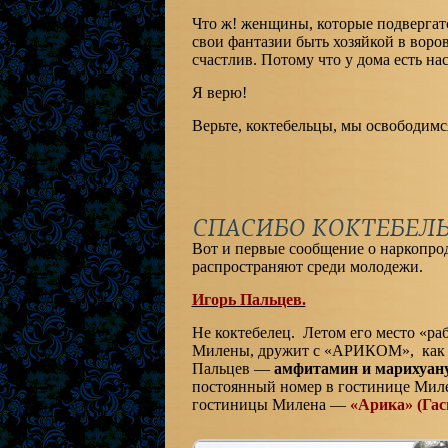
Что ж! женщины, которые подвергат
свои фантазии быть хозяйкой в во
счастлив. Потому что у дома есть на
Я верю!
Верьте, коктебельцы, мы освободимс
СПАСИБО КОКТЕБЕЛ
Вот и первые сообщение о наркопрод
распространяют среди молодежи.
Игорь Пальцев.
Не коктебелец. Летом его место «ра
Милены, дружит с «АРИКОМ», как с
Пальцев —
амфитамин и марихуан
постоянный номер в гостинице Миле
гостиницы Милена —
«Арика» (Гас