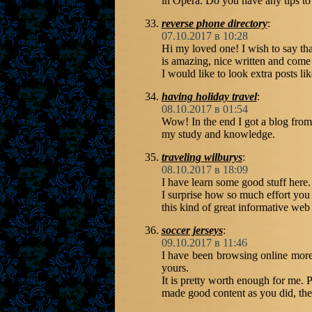
in Opera. Do you have any tips to 
reverse phone directory
:
07.10.2017 в 10:28
Hi my loved one! I wish to say that
is amazing, nice written and come 
I would like to look extra posts like
having holiday travel
:
08.10.2017 в 01:54
Wow! In the end I got a blog from 
my study and knowledge.
traveling wilburys
:
08.10.2017 в 18:09
I have learn some good stuff here.
I surprise how so much effort you 
this kind of great informative web 
soccer jerseys
:
09.10.2017 в 11:46
I have been browsing online more t
yours.
It is pretty worth enough for me. 
made good content as you did, the 