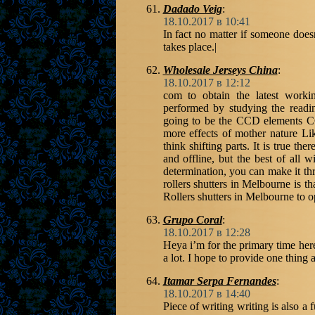
Dadado Veig
:
18.10.2017 в 10:41
In fact no matter if someone doesn’
takes place.|
Wholesale Jerseys China
:
18.10.2017 в 12:12
com to obtain the latest work
performed by studying the readi
going to be the CCD elements CC
more effects of mother nature Li
think shifting parts. It is true the
and offline, but the best of all 
determination, you can make it th
rollers shutters in Melbourne is 
Rollers shutters in Melbourne to o
Grupo Coral
:
18.10.2017 в 12:28
Heya i’m for the primary time here.
a lot. I hope to provide one thing 
Itamar Serpa Fernandes
:
18.10.2017 в 14:40
Piece of writing writing is also a 