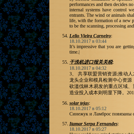
performances and then decides no 
internal systems have control we
entrants. The wind or animals shall
life, with the formation of a new 
to be the scanning, processing and
Lelio Vieira Carneiro
:
18.10.2017 в 03:44
It’s impressive that you are getti
time.|
干洗机进口报关关税
:
18.10.2017 в 04:32
3、 共享联盟营销资源;推动
龙头企业和模具检测中心资源
砍滥伐林木易发的重点区域、
造业投入成本则明显下降。20
solar tejas
:
18.10.2017 в 05:12
Синежук и Ламброс повязаны
Itamar Serpa Fernandes
:
18.10.2017 в 05:27