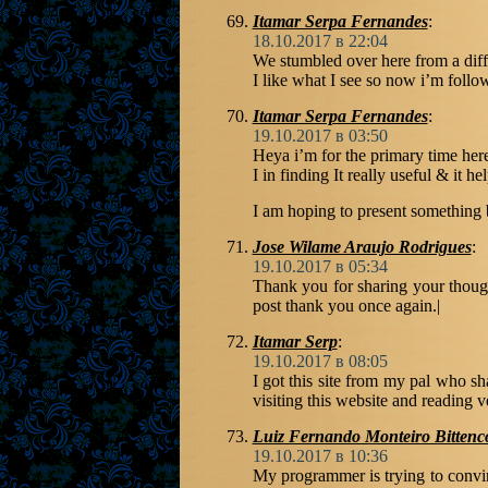
Itamar Serpa Fernandes
:
18.10.2017 в 22:04
We stumbled over here from a diff
I like what I see so now i’m foll
Itamar Serpa Fernandes
:
19.10.2017 в 03:50
Heya i’m for the primary time here
I in finding It really useful & it he
I am hoping to present something 
Jose Wilame Araujo Rodrigues
:
19.10.2017 в 05:34
Thank you for sharing your thought
post thank you once again.|
Itamar Serp
:
19.10.2017 в 08:05
I got this site from my pal who s
visiting this website and reading v
Luiz Fernando Monteiro Bittenc
19.10.2017 в 10:36
My programmer is trying to convin