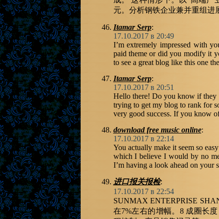
元。分析钢铁企业兼并重组进
Itamar Serp
:
17.10.2017 в 20:49
I’m extremely impressed with your
paid theme or did you modify it yo
to see a great blog like this one th
Itamar Serp
:
17.10.2017 в 20:51
Hello there! Do you know if they 
trying to get my blog to rank for 
very good success. If you know o
download free music online
:
17.10.2017 в 22:14
You actually make it seem so easy 
which I believe I would by no me
I’m having a look ahead on your sub
进口报关报检
:
17.10.2017 в 22:54
SUNMAX ENTERPRISE
在7%左右的增幅。8 成圈长