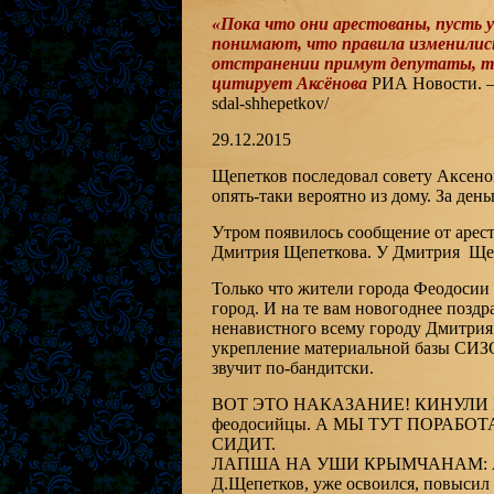
«Пока что они арестованы, пусть 
понимают, что правила изменились
отстранении примут депутаты, там
цитирует Аксёнова
РИА Новости. — Se
sdal-shhepetkov/
29.12.2015
Щепетков последовал совету Аксено
опять-таки вероятно из дому. За ден
Утром появилось сообщение от арест
Дмитрия Щепеткова. У Дмитрия Щепе
Только что жители города Феодосии 
город. И на те вам новогоднее позд
ненавистного всему городу Дмитрия
укрепление материальной базы СИЗО
звучит по-бандитски.
ВОТ ЭТО НАКАЗАНИЕ! КИНУЛИ
феодосийцы. А МЫ ТУТ ПОРАБ
СИДИТ.
ЛАПША НА УШИ КРЫМЧАНАМ: Арест
Д.Щепетков, уже освоился, повысил