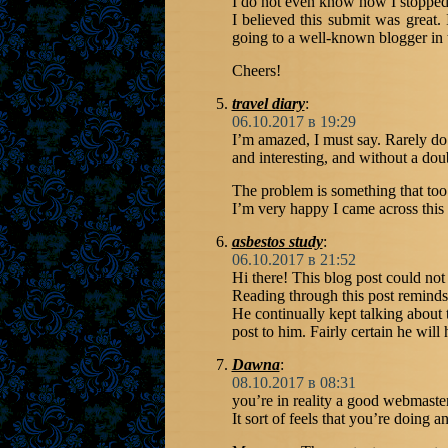
I do not even know how I stopped
I believed this submit was great
going to a well-known blogger in t
Cheers!
travel diary
:
06.10.2017 в 19:29
I’m amazed, I must say. Rarely do 
and interesting, and without a doub
The problem is something that too
I’m very happy I came across this 
asbestos study
:
06.10.2017 в 21:52
Hi there! This blog post could not 
Reading through this post remind
He continually kept talking about th
post to him. Fairly certain he will
Dawna
:
08.10.2017 в 08:31
you’re in reality a good webmaster.
It sort of feels that you’re doing a