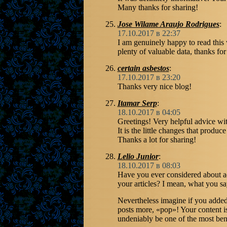
Many thanks for sharing!
Jose Wilame Araujo Rodrigues
:
17.10.2017 в 22:37
I am genuinely happy to read this 
plenty of valuable data, thanks for 
certain asbestos
:
17.10.2017 в 23:20
Thanks very nice blog!
Itamar Serp
:
18.10.2017 в 04:05
Greetings! Very helpful advice wit
It is the little changes that produc
Thanks a lot for sharing!
Lelio Junior
:
18.10.2017 в 08:03
Have you ever considered about add
your articles? I mean, what you sa
Nevertheless imagine if you added
posts more, «pop»! Your content is
undeniably be one of the most bene