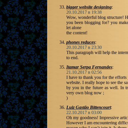
bigger website designing
:
20.10.2017 в 19:38
Wow, wonderful blog structure! 
you been blogging for? you make 
let alone
the content!
phones reduces
:
20.10.2017 в 23:30
This paragraph will help the inter
to end.
Itamar Serpa Fernandes
:
21.10.2017 в 02:56
I have to thank you for the efforts
website. I really hope to see the 
by you in the future as well. In t
very own blog now ;
)
Luiz Gastão Bittencourt
:
22.10.2017 в 03:00
Oh my goodness! Impressive arti
However I am encountering difficu
reason why I can’t join it. Is the