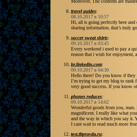
Moreover, The contents are masterp
travel guides
:
08.10.2017 в 10:57
Hi, all is going perfectly here and
sharing information, that’s truly g
soccer sweat shirts
:
09.10.2017 в 03:45
Every weekend i used to pay a quic
reason that i wish for enjoyment, a
br.linkedin.com
:
09.10.2017 в 04:30
Hello there! Do you know if they
I’m trying to get my blog to rank 
very good success. If you know of
phones reduces
:
09.10.2017 в 14:02
Wonderful goods from you, man. I’
magnificent. I really like what yo
and the way in which you say it. Yo
I cant wait to read much more from
test.tltpravda.ru
: