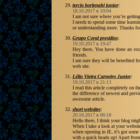
tercio borlenghi junior
:
18.10.2017 в 10:04
I am not sure where you’re getting
I needs to spend some time learni
or understanding more. Thanks for 
Grupo Coral presidios
:
19.10.2017 в 19:47
Hey there, You have done an excel
friends.
I am sure they will be benefited fr
web site.
Lélio Vieira Carneiro Junior
:
19.10.2017 в 21:13
I read this article completely on th
the difference of newest and previo
awesome article.
short websites
:
20.10.2017 в 06:18
Hello there, I think your blog mig
When I take a look at your website
when opening in IE, it’s got some
with a quick heads up! Apart from 