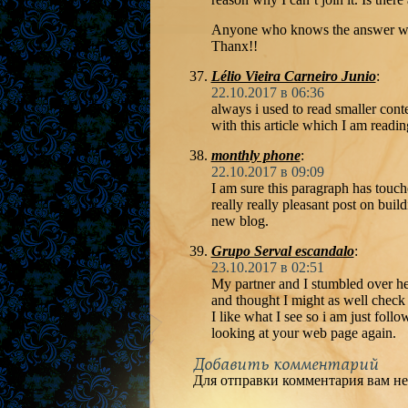
Anyone who knows the answer wil
Thanx!!
Lélio Vieira Carneiro Junio
:
22.10.2017 в 06:36
always i used to read smaller conte
with this article which I am reading
monthly phone
:
22.10.2017 в 09:09
I am sure this paragraph has touche
really really pleasant post on buil
new blog.
Grupo Serval escandalo
:
23.10.2017 в 02:51
My partner and I stumbled over he
and thought I might as well check 
I like what I see so i am just fol
looking at your web page again.
Добавить комментарий
Для отправки комментария вам н