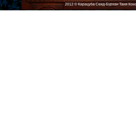
2012 © Карацуба Сеид-Бурхан Таня Кон