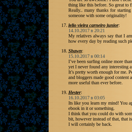
thing like this before. So great to
Really.. many thanks for starting
someone with some originality!
lelio vieira carneiro junior
:
14.10.2017 в 20:21
My relatives always say that I a
how every day by reading such plea
Shawn
:
15.10.2017 в 00:14
I’ve been surfing online more than
yet I never found any interesting ar
It’s pretty worth enough for me. Pe
and bloggers made good content as
more useful than ever before.
Hester
:
16.10.2017 в 03:05
Its like you learn my mind! You a
ebook in it or something.
I think that you could do with som
bit, however instead of that, that 
I will certainly be back.