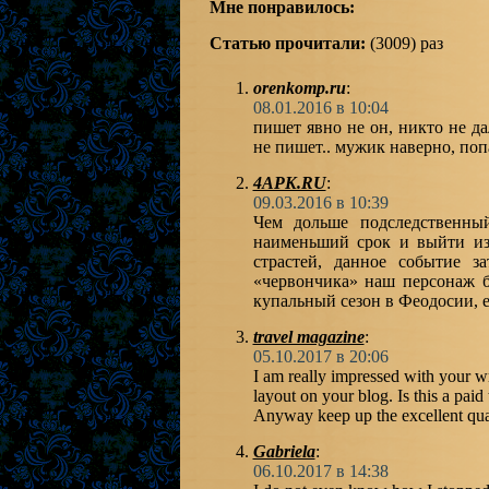
Мне понравилось:
Статью прочитали:
(3009) раз
orenkomp.ru
:
08.01.2016 в 10:04
пишет явно не он, никто не да
не пишет.. мужик наверно, попа
4APK.RU
:
09.03.2016 в 10:39
Чем дольше подследственны
наименьший срок и выйти из 
страстей, данное событие з
«червончика» наш персонаж б
купальный сезон в Феодосии, е
travel magazine
:
05.10.2017 в 20:06
I am really impressed with your wri
layout on your blog. Is this a paid
Anyway keep up the excellent qualit
Gabriela
:
06.10.2017 в 14:38