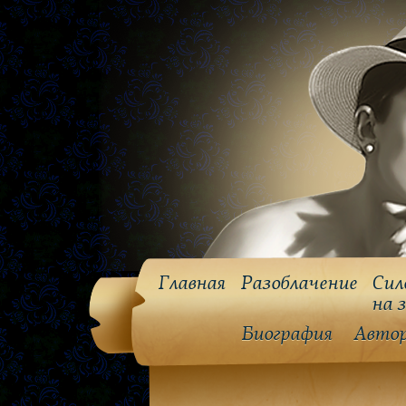
Главная
Разоблачение
Сил
на 
Биография
Авто