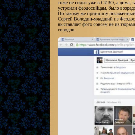
тоже не сидит уже в СИЗО, а дома, т
устроили феодосийцам, было возрад
По такому же принципу посаженный 
Сергей Володин-младший из Феодоси
выставляет фото совсем не из тюрьм
городов.