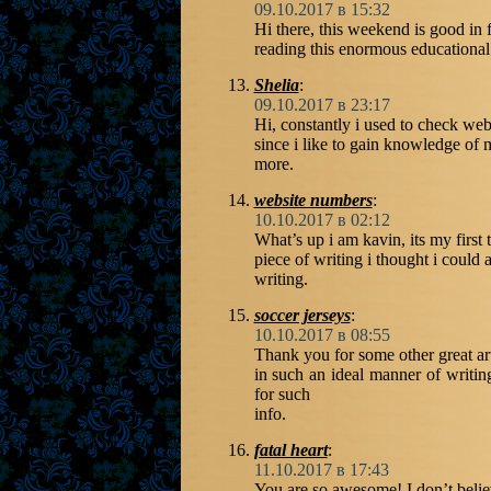
09.10.2017 в 15:32
Hi there, this weekend is good in f
reading this enormous educational
Shelia
:
09.10.2017 в 23:17
Hi, constantly i used to check webs
since i like to gain knowledge of
more.
website numbers
:
10.10.2017 в 02:12
What’s up i am kavin, its my first
piece of writing i thought i could 
writing.
soccer jerseys
:
10.10.2017 в 08:55
Thank you for some other great art
in such an ideal manner of writin
for such
info.
fatal heart
:
11.10.2017 в 17:43
You are so awesome! I don’t belie