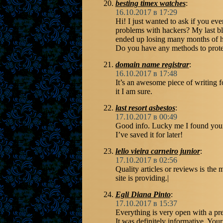
besting timex watches
:
16.10.2017 в 17:29
Hi! I just wanted to ask if you ev
problems with hackers? My last b
ended up losing many months of h
Do you have any methods to prote
domain name registrar
:
16.10.2017 в 17:48
It’s an awesome piece of writing fo
it I am sure.
last resort asbestos
:
17.10.2017 в 00:49
Good info. Lucky me I found your
I’ve saved it for later!
lelio vieira carneiro junior
:
17.10.2017 в 02:56
Quality articles or reviews is the m
site is providing.|
Egli Diana Pinto
:
17.10.2017 в 15:37
Everything is very open with a prec
It was definitely informative. Your