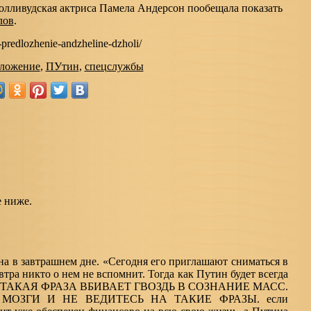
голливудская актриса Памела Андерсон пообещала показать
лов
.
l-predlozhenie-andzheline-dzholi/
ложение
,
ПУтин
,
спецслужбы
е ниже.
на в завтрашнем дне. «Сегодня его приглашают сниматься в
автра никто о нем не вспомнит. Тогда как Путин будет всегда
т.» — ТАКАЯ ФРАЗА ВБИВАЕТ ГВОЗДЬ В СОЗНАНИЕ МАСС.
ОЗГИ И НЕ ВЕДИТЕСЬ НА ТАКИЕ ФРАЗЫ. если