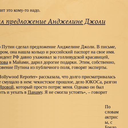
ит это кому-то надо.
ал предложение Анджелине Джоли
утин сделал предложение Анджелине Джоли. В письме,
ером, она нашла кольцо и российский паспорт на свое имя.
дент РФ давно ухаживал за голливудской красавицей,
лова
в Майами, дарил дорогие подарки. Этим, собственно,
овение Путина из публичного поля, говорят эксперты.
llywood Reporter» рассказала, что долго присматривалась
е смущало в нем: чекистское прошлое, дело ЮКОСа, разгон
Яровой
, который просто потряс меня. Однако он был
ить и уехать в
Панаму
. Я не смогла устоять», – говорит
По
словам
актрис
ы, с
Бредо