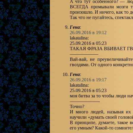
А что тут особенного? — лю
ВСЕГДА промывали мозги т
произошло. И ничего, как то 
Так что не пугайтесь, спектакл
Гена
:
26.09.2016 в 19:12
lakatalina:
25.09.2016 в 05:23
ТАКАЯ ФРАЗА ВБИВАЕТ ГВ
——————
Вай-вай, не преувеличивайт
гвоздями. От одного конкретног
Гена
:
26.09.2016 в 19:17
lakatalina:
25.09.2016 в 05:23
моя битва за то чтобы люди на
——————-
Точно?
И много людей, называя
научили «думать своей голово
В принципе, думаете, такое 
его умным? Какой-то сомнител