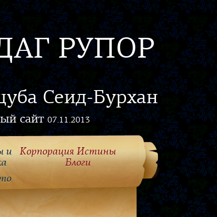
ДАГ РУПОР
цуба Сеид-Бурхан
ый сайт
07.11.2013
ы и
Корпорация Истины
ка
Блоги
то