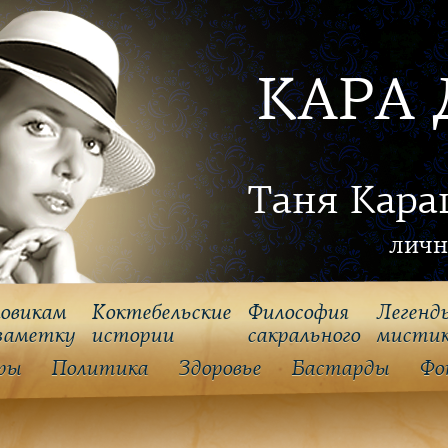
КАРА 
Таня Кара
личн
овикам
Коктебельские
Философия
Легенд
заметку
истории
cакрального
мисти
ры
Политика
Здоровье
Бастарды
Фо