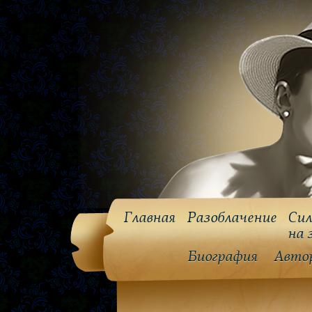
Главная
Разоблачение
Сил
на 
Биография
Авто