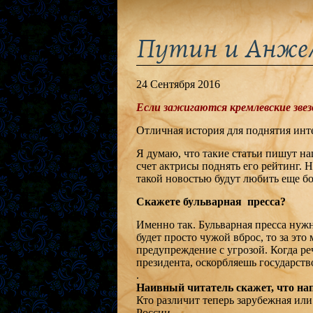
Путин и Анже
24 Сентября 2016
Если зажигаются кремлевские звез
Отличная история для поднятия инте
Я думаю, что такие статьи пишут н
счет актрисы поднять его рейтинг. 
такой новостью будут любить еще б
Скажете бульварная пресса?
Именно так. Бульварная пресса нуж
будет просто чужой вброс, то за это
предупреждение с угрозой. Когда реч
президента, оскорбляешь государств
.
Наивный читатель скажет, что нап
Кто различит теперь зарубежная или
России.