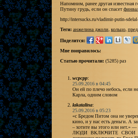
Напомним, ранее другая известная 
Путину грудь, если он спасет
финва
http://intersucks.ru/vladimir-putin-sdela
Теги:
анжелина джоли
,
кольцо
,
пред
Поделится:
Мне понравилось:
Статью прочитали:
(5285) раз
wcpcpp
:
25.09.2016 в 04:45
Он ей по плечо небось, если н
Карла, одним словом
lakatalina
:
25.09.2016 в 05:23
«с Бредом Питом она не увере
кино, и у нас есть деньги. А з
– хотите вы этого или не
ЛЮДИ ВКЛЮЧИТЕ СВОИ М