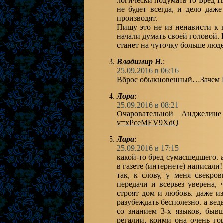
логически подумать то Бред 
не будет всегда, и дело даж
производят.
Пишу это не из ненависти к к
начали думать своей головой. 
станет на чуточку больше люд
Владимир Н.
:
25.09.2016 в 06:16
Вброс обыкновенный…Зачем ВВ
Лора
:
25.09.2016 в 08:21
Очаровательной Анджели
v=xPceMEV9XdQ
Лара
:
25.09.2016 в 17:15
какой-то бред сумасшедшего. а
в газете (интернете) написали!!
так, к слову, у меня свекро
передачи и всерьез уверена,
строят дом и любовь. даже из
разубеждать бесполезно. а ве
со знанием 3-х языков, бывш
регалии, коими она очень го