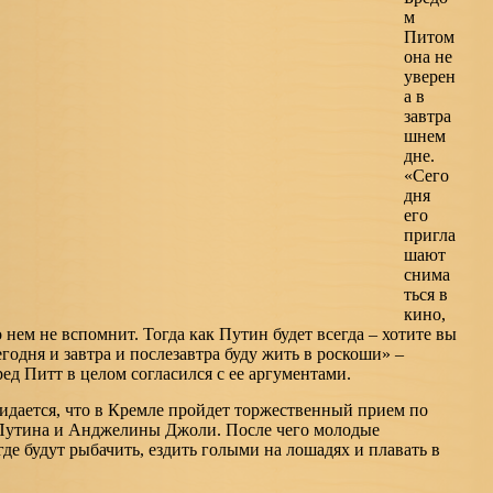
м
Питом
она не
уверен
а в
завтра
шнем
дне.
«Сего
дня
его
пригла
шают
снима
ться в
кино,
о нем не вспомнит. Тогда как Путин будет всегда – хотите вы
сегодня и завтра и послезавтра буду жить в роскоши» –
ед Питт в целом согласился с ее аргументами.
идается, что в Кремле пройдет торжественный прием по
Путина и Анджелины Джоли. После чего молодые
где будут рыбачить, ездить голыми на лошадях и плавать в