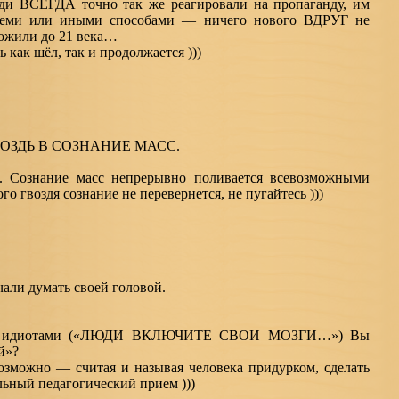
ди ВСЕГДА точно так же реагировали на пропаганду, им
еми или иными способами — ничего нового ВДРУГ не
дожили до 21 века…
ь как шёл, так и продолжается )))
ОЗДЬ В СОЗНАНИЕ МАСС.
е. Сознание масс непрерывно поливается всевозможными
о гвоздя сознание не перевернется, не пугайтесь )))
чали думать своей головой.
 их идиотами («ЛЮДИ ВКЛЮЧИТЕ СВОИ МОЗГИ…») Вы
й»?
возможно — считая и называя человека придурком, сделать
ьный педагогический прием )))