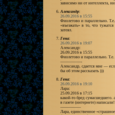
зависимо ни от интеллекта, ни 
Александр
:
26.09.2016 в 15:55
Фиолетово и параллельно. Т.е
«въезжать» в то, что тужатс
затеял.
Гена
:
26.09.2016 в 19:07
Александр:
26.09.2016 в 15:55
Фиолетово и параллельно. Т.е. 
—————-
Александр, сдается мне — есл
бы об этом рассказать )))
Гена
:
26.09.2016 в 19:10
Лара:
25.09.2016 в 17:15
какой-то бред сумасшедшего. а
в газете (интернете) написали!!
—————
Лара, единственное «страшное»