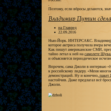
.
Поэтому, если вбросы делаются, знач
.
Владимир Путин сдел
на Главред
22.09.2016
Нью-Йорк. ИНТЕРСАКС. Владимир П
которое актриса получила вчера веч
Как пишут американские СМИ, прези
тайно летал к ней на
самолете Шува
и объясняется периодическое исчезн
Впрочем, сама Джоли в интервью «Ho
к российскому лидеру. «Меня много
демонстраций. Ну и конечно,
пакет 
настойчив. Даже предлагал всё брос
Джоли.