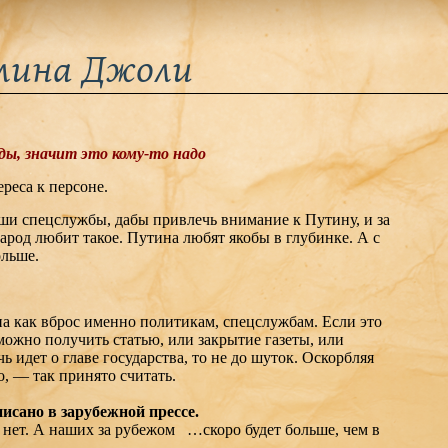
лина Джоли
ды, значит это кому-то надо
реса к персоне.
аши спецслужбы, дабы привлечь внимание к Путину, и за
Народ любит такое. Путина любят якобы в глубинке. А с
ольше.
на как вброс именно политикам, спецслужбам. Если это
 можно получить статью, или закрытие газеты, или
ь идет о главе государства, то не до шуток. Оскорбляя
о, — так принято считать.
исано в зарубежной прессе.
 нет. А наших за рубежом …скоро будет больше, чем в