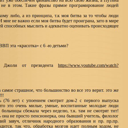
Пит уже обеспечен финансово на всю свою жизнь, а Путина
е не в этом. Такие фразы прямое програмирование людей
ому либо, а из принципа, т.к моя битва за то чтобы люди
И мне не важно если моя битва будет проиграна, зато в мире
ей способных мыслить и адекватно оценивать происходящее
П эта «красотка» с 6 -ю детьми?
не Джоли от президента
https://www.youtube.com/watch?
 самое страшное, что большинство во все это верит. это же
!!
вь (76 лет) с упоением смотрит дом-2 с первого выпуска
 что это очень милые, умные, воспитанные молодые люди
 больницы сбежала через неделю, т.к. там не смотрят тнт!
дь она не просто пенсионерка, она бывший учитель, филолог
ий завуч, отличник народного образования и пр. пр.пр.
рдится. так что, обработка мозгов идет полным ходом, не