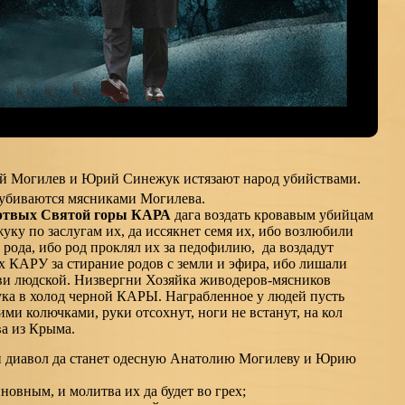
 Могилев и Юрий Синежук истязают народ убийствами.
убиваются мясниками Могилева.
ртвых Святой горы КАРА
дага воздать кровавым убийцам
 по заслугам их, да иссякнет семя их, ибо возлюбили
 рода, ибо род проклял их за педофилию, да воздадут
х КАРУ за стирание родов с земли и эфира, ибо лишали
ви людской. Низвергни Хозяйка живодеров-мясников
а в холод черной КАРЫ. Награбленное у людей пусть
ими колючками, руки отсохнут, ноги не встанут, на кол
ва из Крыма.
 и диавол да станет одесную Анатолию Могилеву и Юрию
иновным, и молитва их да будет во грех;