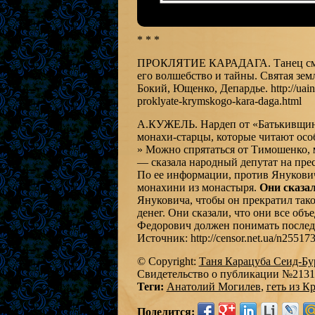
* * *
ПРОКЛЯТИЕ КАРАДАГА. Танец смерти
его волшебство и тайны. Святая зем
Бокий, Ющенко, Депардье. http://uainfo
proklyate-krymskogo-kara-daga.html
А.КУЖЕЛЬ. Нардеп от «Батькивщины
монахи-старцы, которые читают осо
» Можно спрятаться от Тимошенко,
— сказала народный депутат на пре
По ее информации, против Янукович
монахини из монастыря.
Они сказа
Януковича, чтобы он прекратил тако
денег. Они сказали, что они все об
Федорович должен понимать последс
Источник: http://censor.net.ua/n255173
© Copyright:
Таня Карацуба Сеид-Бу
Свидетельство о публикации №213
Теги:
Анатолий Могилев
,
геть из К
Поделится: