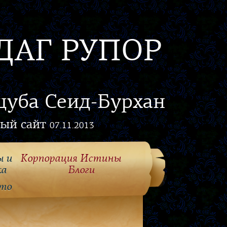
ДАГ РУПОР
цуба Сеид-Бурхан
ый сайт
07.11.2013
ы и
Корпорация Истины
ка
Блоги
то