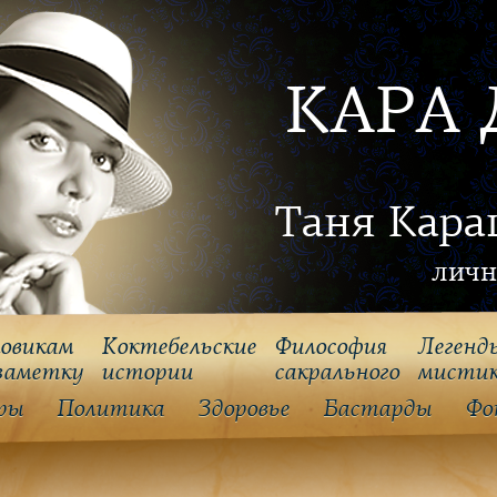
КАРА 
Таня Кара
личн
овикам
Коктебельские
Философия
Легенд
заметку
истории
cакрального
мисти
ры
Политика
Здоровье
Бастарды
Фо