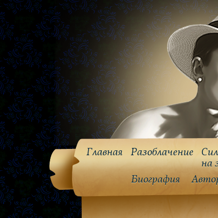
Главная
Разоблачение
Сил
на 
Биография
Авто