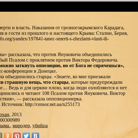
 и власть. Наказания от грозногокрымского Карадага,
ля и гости из прошлого и настоящего Крыма: Сталин, Берия,
.org/yandex/197841-tanec-smerti-s-zhezlami-vlasti-ili-
» рассказала, что против Януковича объединились
бый Псалом с проклятием против Виктора Федоровича.
можно заткнуть оппозицию, но от Бога не спрячешься»,
сс-конференции в Донецке.
а объединились старцы. «Знаете, ко мне приезжали
ли страшную вещь, что старцы
, которые предупреждали
е… Ведь и для церкви плохо, когда люди озлобляются и нет
ъединились и читают 108 Псалом против Януковича. Виктор
твия», — рассказала оппозиционерка.
 Источник: http://censor.net.ua/n255173
рхан
, 2013
100300989
рыма.
,
мародер
,
убийца