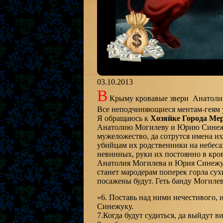
03.10.2013
В
Крыму кровавые звери Анатолий
Все неподчиняющиеся ментам-геям 
Я обращаюсь к
Хозяйке Города Ме
Анатолию Могилеву и Юрию Синежуку
мужеложество, да сотрутся имена их
убийцам их родственники на небеса
невинных, руки их постоянно в кро
Анатолия Могилева и Юрия Синежук
станет мародерам поперек горла сух
посажены будут. Геть банду Могиле
«6. Поставь над ними нечестивого,
Синежуку.
7.Когда будут судиться, да выйдут в