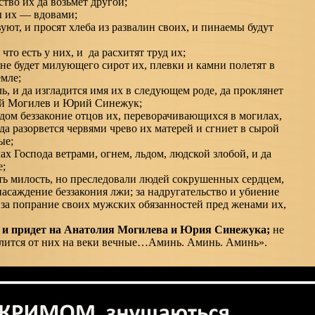
ство их да возьмет другой;
ны их — вдовами;
уют, и просят хлеба из развалин своих, и пинаемы будут
 что есть у них, и да расхитят труд их;
 не будет милующего сирот их, плевки и камни полетят в
емле;
ль, и да изгладится имя их в следующем роде, да проклянет
лий Могилев и Юрий Синежук;
одом беззаконие отцов их, переворачивающихся в могилах,
 да разорвется червями чрево их матерей и сгниет в сырой
ые;
чах Господа ветрами, огнем, льдом, людской злобой, и да
е;
вать милость, но преследовали людей сокрушенных сердцем,
насаждение беззакония лжи; за надругательство и убиение
за попрание своих мужских обязанностей пред женами их,
о и придет на Анатолия Могилева и Юрия Синежука;
не
далится от них на веки вечные…Аминь. Аминь. Аминь».