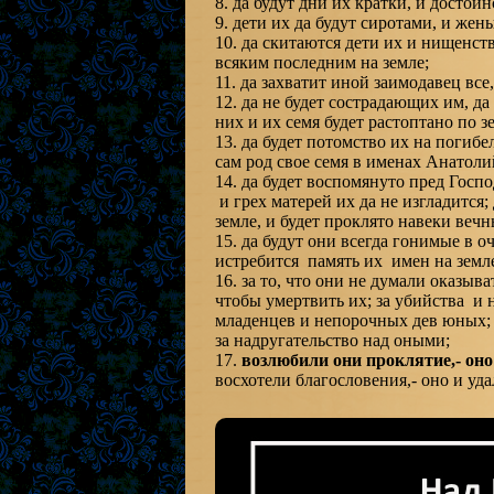
8. да будут дни их кратки, и достоин
9. дети их да будут сиротами, и же
10. да скитаются дети их и нищенств
всяким последним на земле;
11. да захватит иной заимодавец все,
12. да не будет сострадающих им, да
них и их семя будет растоптано по з
13. да будет потомство их на погибе
сам род свое семя в именах Анато
14. да будет воспомянуто пред Госп
и грех матерей их да не изгладится;
земле, и будет проклято навеки вечн
15. да будут они всегда гонимые в о
истребится память их имен на земл
16. за то, что они не думали оказы
чтобы умертвить их; за убийства и 
младенцев и непорочных дев юных; 
за надругательство над оными;
17.
возлюбили они проклятие,- он
восхотели благословения,- оно и у