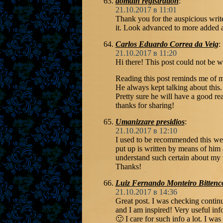
domain registration
:
21.10.2017 в 11:01
Thank you for the auspicious writ
it. Look advanced to more added
Carlos Eduardo Correa da Veig
:
21.10.2017 в 11:20
Hi there! This post could not be wr
Reading this post reminds me of 
He always kept talking about this. 
Pretty sure he will have a good r
thanks for sharing!
Umanizzare presidios
:
21.10.2017 в 12:10
I used to be recommended this web
put up is written by means of him 
understand such certain about my 
Thanks!
Luiz Fernando Monteiro Bittenc
21.10.2017 в 14:36
Great post. I was checking contin
and I am inspired! Very useful inf
🙂 I care for such info a lot. I was