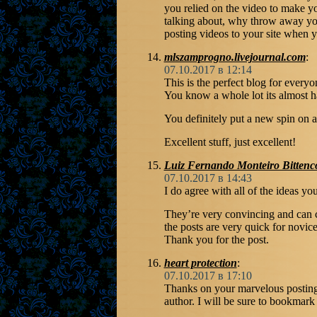
you relied on the video to make y
talking about, why throw away you
posting videos to your site when 
mlszamprogno.livejournal.com
:
07.10.2017 в 12:14
This is the perfect blog for everyo
You know a whole lot its almost h
You definitely put a new spin on 
Excellent stuff, just excellent!
Luiz Fernando Monteiro Bittenc
07.10.2017 в 14:43
I do agree with all of the ideas yo
They’re very convincing and can c
the posts are very quick for novic
Thank you for the post.
heart protection
:
07.10.2017 в 17:10
Thanks on your marvelous posting! 
author. I will be sure to bookma