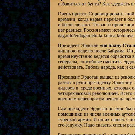
избавиться от бунта? Как удержать вл
Очень просто. Спровоцировать гнойн
времени, когда нарыв перейдет в бо
и было сделано. По части провокаци
нет равных. Россия имеет исторически
dag.info/erdogan-eto-ta-kurica-kotoraya-
Президент Эрдоган
«по плану Стал
лишнюю неделю после Байрама. Он да
время неустанно ведется обработка 
генералы, способные сместить Эрдог
действовать. Гибель народа, как и са
Президент Эрдоган вышел из револ
развязал руки президенту Эрдогану.
лидеров в среде военных, которых 
четырехчасовой революцией. Всего-т
военным переворотом решен на врем
Сам президент Эрдоган не смог бы 
помощники из числа военных аутсай
турецкой армии. И он их нашел. Сп
его задумку. Надо сказать, спецы ра
Руководить военными? а почему бы и