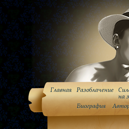
Главная
Разоблачение
Сил
на 
Биография
Авто