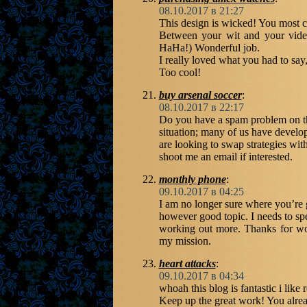
08.10.2017 в 21:27
This design is wicked! You most 
Between your wit and your vide
HaHa!) Wonderful job.
I really loved what you had to say
Too cool!
buy arsenal soccer
:
08.10.2017 в 22:17
Do you have a spam problem on thi
situation; many of us have devel
are looking to swap strategies with
shoot me an email if interested.
monthly phone
:
09.10.2017 в 04:25
I am no longer sure where you’re g
however good topic. I needs to s
working out more. Thanks for wond
my mission.
heart attacks
:
09.10.2017 в 04:34
whoah this blog is fantastic i like 
Keep up the great work! You alre