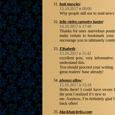
butt muscles
:
13.10.2017 в 08:00
Why people still use to read news 
lelio vieira carneiro junior
:
14.10.2017 в 17:48
Thanks for ones marvelous posting
make certain to bookmark your 
encourage you to ultimately conti
Elisabeth
:
15.10.2017 в 11:42
excellent post, very informative
understand this.
You should proceed your writing. 
great readers’ base already!
phones allow
:
15.10.2017 в 15:18
Hello there! I could have sworn I
the post I realized it’s new to
me. Anyhow, I’m definitely glad I
back often!
blackhatclerks.com
: