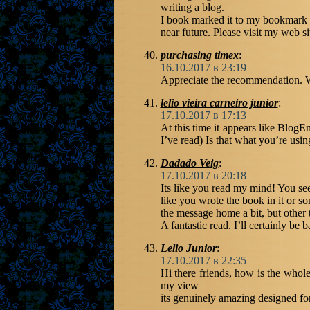
writing a blog.
I book marked it to my bookmark w
near future. Please visit my web s
purchasing timex
:
16.10.2017 в 23:19
Appreciate the recommendation. Wil
lelio vieira carneiro junior
:
17.10.2017 в 17:13
At this time it appears like BlogE
I’ve read) Is that what you’re usi
Dadado Veig
:
17.10.2017 в 20:18
Its like you read my mind! You se
like you wrote the book in it or s
the message home a bit, but other th
A fantastic read. I’ll certainly be b
Lelio Junior
:
17.10.2017 в 22:35
Hi there friends, how is the whole
my view
its genuinely amazing designed fo