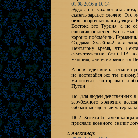
01.08.2016 в 10:14
Эрдоган намахался ятаганом,
сказать заранее сложно. Это 
безоговорочная капитуляция.
Востоке это Турция, а не её
союзник остается. Все самы
хорошо побомбили. Германия,
Саддама Хусейна-2 для запа
Пентагону время, что Пент
самостоятельно, без США во
машины, они все хранятся в Пе
А не выйдет война легко и пр
не доставайся же ты никому
мироточить восторгом и любо
Путин.
Пс. Для людей девственных в
зарубежного хранения всегд
собранные ядерные материалы
ПС2. Хотели бы американцы д
прислали военного, значит дог
Александр
: