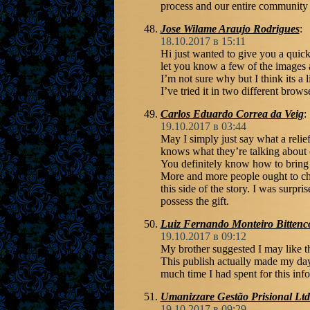
process and our entire community w
Jose Wilame Araujo Rodrigues
:
18.10.2017 в 15:11
Hi just wanted to give you a quic
let you know a few of the images a
I’m not sure why but I think its a l
I’ve tried it in two different bro
Carlos Eduardo Correa da Veig
:
19.10.2017 в 03:44
May I simply just say what a reli
knows what they’re talking about o
You definitely know how to bring 
More and more people ought to ch
this side of the story. I was surp
possess the gift.
Luiz Fernando Monteiro Bittenc
19.10.2017 в 09:12
My brother suggested I may like th
This publish actually made my da
much time I had spent for this inf
Umanizzare Gestão Prisional Lt
19.10.2017 в 09:29