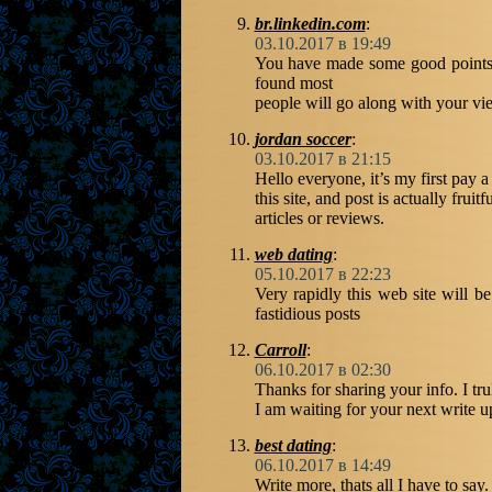
br.linkedin.com
:
03.10.2017 в 19:49
You have made some good points t
found most
people will go along with your vie
jordan soccer
:
03.10.2017 в 21:15
Hello everyone, it’s my first pay a 
this site, and post is actually frui
articles or reviews.
web dating
:
05.10.2017 в 22:23
Very rapidly this web site will b
fastidious posts
Carroll
:
06.10.2017 в 02:30
Thanks for sharing your info. I tru
I am waiting for your next write 
best dating
:
06.10.2017 в 14:49
Write more, thats all I have to say.