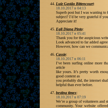
Luiz Gastão Bittencourt
:
18.10.2017 в 04:13
Superb post but I was wanting to k
subject? I’d be very grateful if you 
Appreciate it!
Egli Diana Pinto
:
18.10.2017 в 05:41
Thank you for the auspicious write
Look advanced to far added agree
However, how can we communica
Cassie
:
18.10.2017 в 06:11
I’ve been surfing online more th
article
like yours. It’s pretty worth eno
good content as
you probably did, the internet sh
helpful than ever before.
besting timex
:
18.10.2017 в 07:19
We’re a group of volunteers and s
community. Your website offered