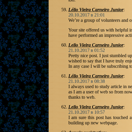
Lélio Vieira Carneiro Junior
:
20.10.2017 в 21:01
We’re a group of volunteers and 
Your site offered us with helpful 
have performed an impressive activ
Lelio Vieira Carneiro Junior
:
21.10.2017 в 01:52
Pretty nice post. I just stumbled
wished to say that I have truly en
In any case I will be subscribing 
Lélio Vieira Carneiro Junior
:
21.10.2017 в 08:38
I always used to study article in 
as I am a user of web so from now 
thanks to web.
Lelio Vieira Carneiro Junior
:
21.10.2017 в 10:57
I am sure this post has touched all
building up new webpage.