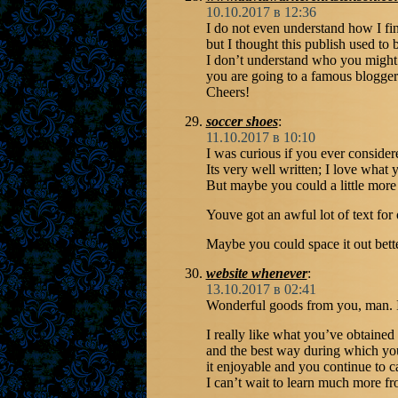
10.10.2017 в 12:36
I do not even understand how I fin
but I thought this publish used to 
I don’t understand who you might 
you are going to a famous blogger 
Cheers!
soccer shoes
:
11.10.2017 в 10:10
I was curious if you ever conside
Its very well written; I love what 
But maybe you could a little more 
Youve got an awful lot of text for
Maybe you could space it out bett
website whenever
:
13.10.2017 в 02:41
Wonderful goods from you, man. I’
I really like what you’ve obtained 
and the best way during which you
it enjoyable and you continue to ca
I can’t wait to learn much more fr