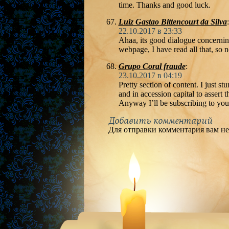
time. Thanks and good luck.
Luiz Gastao Bittencourt da Silva
:
22.10.2017 в 23:33
Ahaa, its good dialogue concerning 
webpage, I have read all that, so 
Grupo Coral fraude
:
23.10.2017 в 04:19
Pretty section of content. I just s
and in accession capital to assert 
Anyway I’ll be subscribing to you
Добавить комментарий
Для отправки комментария вам н