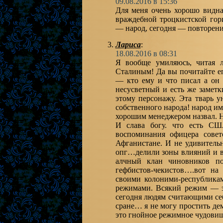
09.08.2016 в 15:36
Для меня очень хорошо видна
враждебной троцкистской гор
— народ, сегодня — повторени
Лариса
:
18.08.2016 в 08:31
Я вообще умиляюсь, читая л
Сталиным! Да вы почитайте ег
— кто ему и что писал а он
несусветный и есть же заметк
этому персонажу. Эта тварь 
собственного народа! народ и
хорошим менеджером назвал. Ну
И слава богу. что есть СШ
воспоминания офицера совет
Афганистане. И не удивитель
опг…делили зоны влияний и взр
алчный клан чиновников п
гефбистов-чекистов….вот на
своими колоними-республикам
режимами. Всякий режим — э
сегодня людям считающими се
сране… я не могу простить де
это гнойное режимное чудовище