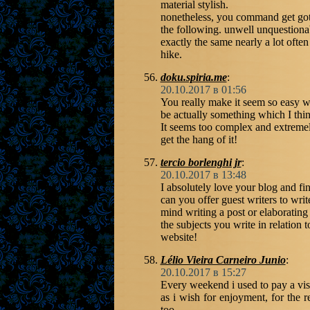
material stylish.
nonetheless, you command get got 
the following. unwell unquestion
exactly the same nearly a lot often
hike.
doku.spiria.me
:
20.10.2017 в 01:56
You really make it seem so easy wit
be actually something which I thi
It seems too complex and extremely
get the hang of it!
tercio borlenghi jr
:
20.10.2017 в 13:48
I absolutely love your blog and fin
can you offer guest writers to wri
mind writing a post or elaboratin
the subjects you write in relation
website!
Lélio Vieira Carneiro Junio
:
20.10.2017 в 15:27
Every weekend i used to pay a visi
as i wish for enjoyment, for the re
too.