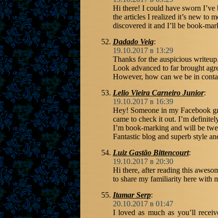
Hi there! I could have sworn I’ve b
the articles I realized it’s new to
discovered it and I’ll be book-mar
Dadado Veig
:
19.10.2017 в 13:29
Thanks for the auspicious writeup. I
Look advanced to far brought agr
However, how can we be in conta
Lelio Vieira Carneiro Junior
:
19.10.2017 в 16:39
Hey! Someone in my Facebook grou
came to check it out. I’m definitel
I’m book-marking and will be twee
Fantastic blog and superb style an
Luiz Gastão Bittencourt
:
19.10.2017 в 20:30
Hi there, after reading this awesom
to share my familiarity here with 
Itamar Serp
:
20.10.2017 в 01:47
I loved as much as you’ll receive