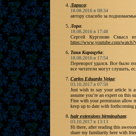
Лариса
:
18.08.2016 в 08:34
автору спасибо за поднимаемы
Лора
:
18.08.2016 в 17:48
Сергей Кургинян Смысл иг
https://www.youtube.com/watc
Таня Карацуба
:
18.08.2016 в 17:54
Переворот удался. Все было по
все читатели могут слушать, ес
Carlos Eduardo Veiga
:
03.10.2017 в 07:50
Just wish to say your article is 
assume you’re an expert on this su
Fine with your permission allow m
keep up to date with forthcoming 
hair extensions birmingham
:
03.10.2017 в 13:13
Hi there, after reading this aweso
share my familiarity here with frie