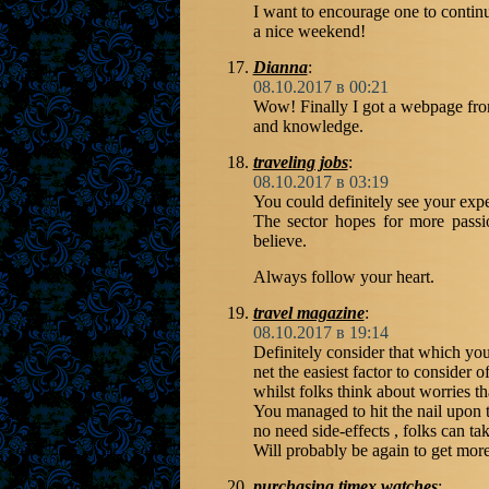
I want to encourage one to contin
a nice weekend!
Dianna
:
08.10.2017 в 00:21
Wow! Finally I got a webpage from
and knowledge.
traveling jobs
:
08.10.2017 в 03:19
You could definitely see your expe
The sector hopes for more passi
believe.
Always follow your heart.
travel magazine
:
08.10.2017 в 19:14
Definitely consider that which you
net the easiest factor to consider o
whilst folks think about worries t
You managed to hit the nail upon t
no need side-effects , folks can tak
Will probably be again to get mor
purchasing timex watches
: