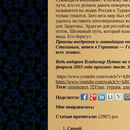
пути, кто-то должен давать неверну
называется на людях Россия и Турция
только тешатся. Зато весь мир был 
удалось заставить оппозиционных во
для Эрдогана. Эрдоган для российс
поток, Шелковый путь, который каза
яица. Его берегут.
Приемы внедрения и ликвидации оп
Сталиным, затем в Германии — Ги
всех живых.
Ведь недаром Владимир Путин на п
февраля 2003 года произнес тост: 
https://www.youtube.com/watch?v=
https://www.youtube.com/watch?v=k
Теги:
переворот
,
ПУтин
,
турция
,
эли
Поделится:
Мне понравилось:
Статью прочитали:
(2987) раз
Сергей
: