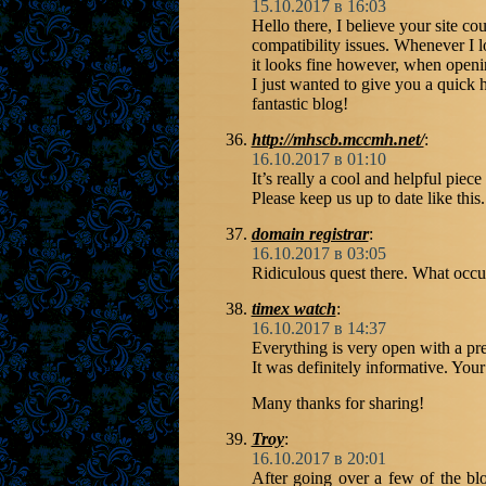
15.10.2017 в 16:03
Hello there, I believe your site co
compatibility issues. Whenever I l
it looks fine however, when openin
I just wanted to give you a quick 
fantastic blog!
http://mhscb.mccmh.net/
:
16.10.2017 в 01:10
It’s really a cool and helpful piece
Please keep us up to date like this
domain registrar
:
16.10.2017 в 03:05
Ridiculous quest there. What occu
timex watch
:
16.10.2017 в 14:37
Everything is very open with a pre
It was definitely informative. Your
Many thanks for sharing!
Troy
:
16.10.2017 в 20:01
After going over a few of the bl