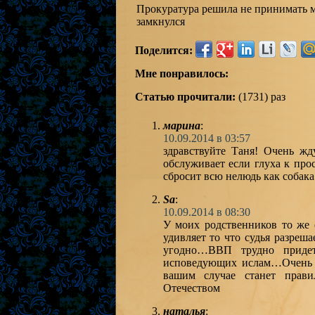
Прокуратура решила не принимать м
замкнулся
Поделится:
Мне понравилось:
Статью прочитали:
(1731) раз
марина
:
10.09.2014 в 03:57
здравствуйте Таня! Очень жд
обслуживает если глуха к про
сбросит всю нелюдь как собака
Sa
:
10.09.2014 в 08:30
У моих родственников то же 
удивляет то что судья разреша
угодно…ВВП трудно придет
исповедующих ислам…Очень н
вашим случае станет прави
Отечеством
наталья
: