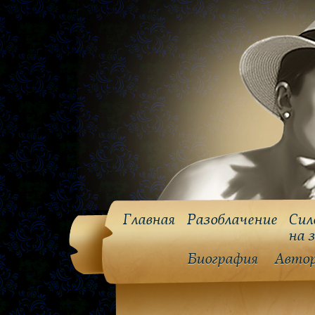
Главная
Разоблачение
Сил
на 
Биография
Авто