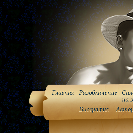
Главная
Разоблачение
Сил
на 
Биография
Авто