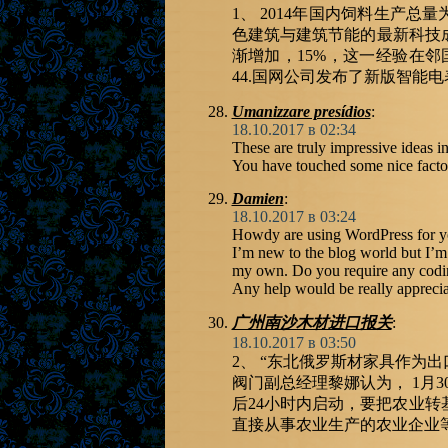
1、 2014年国内饲料生产总
色建筑与建筑节能的最新科技
渐增加，15%，这一经验在邻
44.国网公司发布了新版智能
Umanizzare presídios
:
18.10.2017 в 02:34
These are truly impressive ideas i
You have touched some nice facto
Damien
:
18.10.2017 в 03:24
Howdy are using WordPress for yo
I’m new to the blog world but I’m t
my own. Do you require any cod
Any help would be really apprecia
广州南沙木材进口报关
:
18.10.2017 в 03:50
2、 “东北俄罗斯材家具作为
阀门副总经理黎娜认为， 1月3
后24小时内启动，要把农业转
直接从事农业生产的农业企业