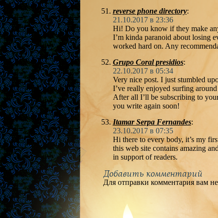
reverse phone directory
:
21.10.2017 в 23:36
Hi! Do you know if they make any 
I’m kinda paranoid about losing e
worked hard on. Any recommenda
Grupo Coral presidios
:
22.10.2017 в 05:34
Very nice post. I just stumbled up
I’ve really enjoyed surfing around
After all I’ll be subscribing to you
you write again soon!
Itamar Serpa Fernandes
:
23.10.2017 в 07:35
Hi there to every body, it’s my fir
this web site contains amazing and 
in support of readers.
Добавить комментарий
Для отправки комментария вам н