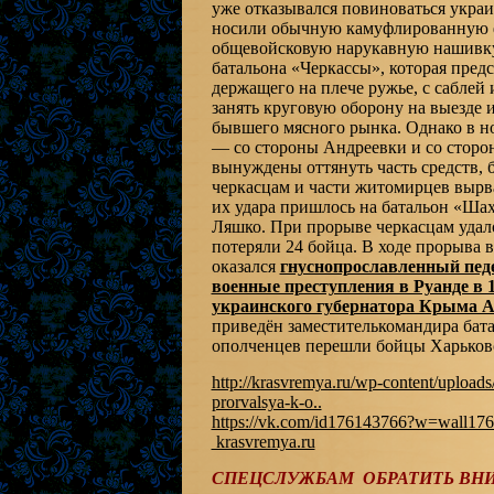
уже отказывался повиноваться укра
носили обычную камуфлированную ф
общевойсковую нарукавную нашивку
батальона «Черкассы», которая предс
держащего на плече ружье, с сабле
занять круговую оборону на выезде 
бывшего мясного рынка. Однако в но
— со стороны Андреевки и со сторо
вынуждены оттянуть часть средств,
черкасцам и части житомирцев вырва
их удара пришлось на батальон «Шах
Ляшко. При прорыве черкасцам удало
потеряли 24 бойца. В ходе прорыва 
оказался
гнуснопрославленный пед
военные преступления в Руанде в 1
украинского губернатора Крыма 
приведён заместителькомандира бат
ополченцев перешли бойцы Харьковск
http://krasvremya.ru/wp-content/uploads
prorvalsya-k-o..
https://vk.com/id176143766?w=wall17
krasvremya.ru
СПЕЦСЛУЖБАМ ОБРАТИТЬ ВН