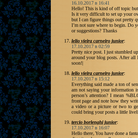
16.10.2017 в 16:41
Hello! This is kind of off topic b
Is it very difficult to set up your
but I can figure things out pretty
I’m not sure where to begin. Do y
or suggestions? Thanks
lelio vieira carneiro junior
:
17.10.2017 в 02:59
Pretty nice post. I just stumbled 
around your blog posts. After all 
soon!|
lelio vieira carneiro junior
:
17.10.2017 в 15:12
Everything said made a ton of sens
am not saying your information i
person’s attention? I mean %BLO
front page and note how they write
a video or a picture or two to ge
could bring your posts a little liveli
tercio borlenghi junior
:
17.10.2017 в 16:07
Hello there, You have done a fantas