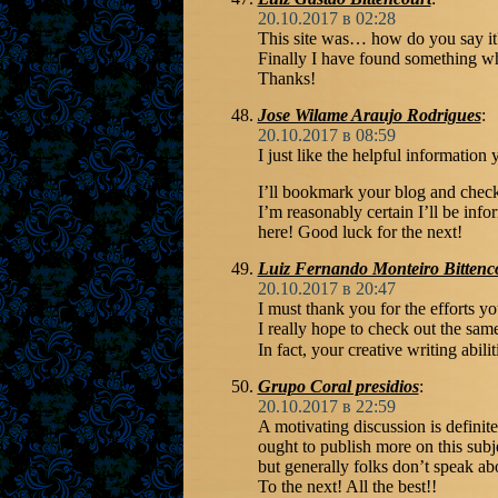
20.10.2017 в 02:28
This site was… how do you say it
Finally I have found something w
Thanks!
Jose Wilame Araujo Rodrigues
:
20.10.2017 в 08:59
I just like the helpful information 
I’ll bookmark your blog and check
I’m reasonably certain I’ll be info
here! Good luck for the next!
Luiz Fernando Monteiro Bittenc
20.10.2017 в 20:47
I must thank you for the efforts yo
I really hope to check out the sam
In fact, your creative writing abi
Grupo Coral presidios
:
20.10.2017 в 22:59
A motivating discussion is definit
ought to publish more on this subje
but generally folks don’t speak ab
To the next! All the best!!