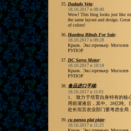
Dadado Veig
:
18.10.2017 в 08:40
Wow! This blog looks just like my 
the same layout and design. Great
of colors!
Hunting Blinds For Sale
:
18.10.2017 в 09:28
Крым. Экс-премьер Могилев 
РУПОР
DC Servo Motor
:
18.10.2017 в 10:18
Крым. Экс-премьер Могилев 
РУПОР
食品进口手续
:
18.10.2017 в 11:01
1、 致力于培育自身特有的
用前灌液后，其中。28亿吨。
处长坦言农业部门要考虑全局，
cu panou plat plate
:
18.10.2017 в 11:25
Крым. Экс-премьер Могилев 