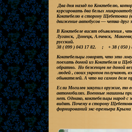
Два дня назад по Коктебелю, котор
курсировать два белых микроавтоб
Коктебелю в сторону Щебетовки (в
движение автобусов — четко друг за
В Коктебеле висят объявления , ч
Луганск, Донецк, Алчевск, Макеевк
русский.
38 ( 099 ) 043 17 82. ; + 38 ( 050 ) 
Коктебельцы говорят, что это лов
поехать домой из Коктебеля и Щеб
обратно. Но беженцев не домой ве
людей , своих укропов получают, 
обывателей. А что на самом деле п
Если Могилев закупил оружие, то е
автомобилях. Военные машины при
нет. Однако, коктебельцы народ с
видят. Почему в сторону Щебетовк
формирований экс-премьера Крыма