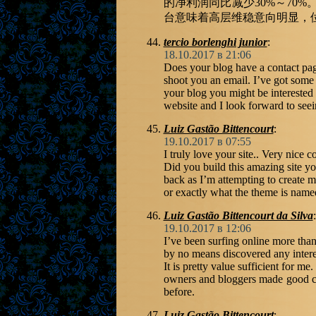
的净利润同比减少30%～70%
台意味着高层维稳意向明显，
tercio borlenghi junior
:
18.10.2017 в 21:06
Does your blog have a contact page
shoot you an email. I’ve got som
your blog you might be interested 
website and I look forward to seei
Luiz Gastão Bittencourt
:
19.10.2017 в 07:55
I truly love your site.. Very nice 
Did you build this amazing site yo
back as I’m attempting to create m
or exactly what the theme is nam
Luiz Gastão Bittencourt da Silva
:
19.10.2017 в 12:06
I’ve been surfing online more tha
by no means discovered any interes
It is pretty value sufficient for me
owners and bloggers made good con
before.
Luiz Gastão Bittencourt
: