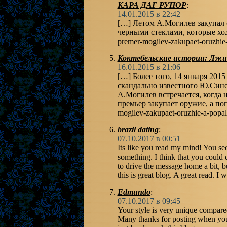
КАРА ДАГ РУПОР
:
14.01.2015 в 22:42
[…] Летом А.Могилев закупал 
черными стеклами, которые ход
premer-mogilev-zakupaet-oruzhie
Коктебельские истории: Лж
16.01.2015 в 21:06
[…] Более того, 14 января 20
скандально известного Ю.Сине
А.Могилев встречается, когда н
премьер закупает оружие, а попа
mogilev-zakupaet-oruzhie-a-popa
brazil dating
:
07.10.2017 в 00:51
Its like you read my mind! You see
something. I think that you could 
to drive the message home a bit, bu
this is great blog. A great read. I w
Edmundo
:
07.10.2017 в 09:45
Your style is very unique compared
Many thanks for posting when you 