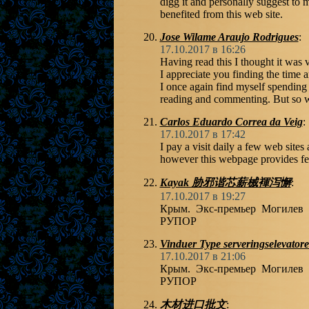
digg it and personally suggest to m
benefited from this web site.
Jose Wilame Araujo Rodrigues
:
17.10.2017 в 16:26
Having read this I thought it was 
I appreciate you finding the time a
I once again find myself spending 
reading and commenting. But so wh
Carlos Eduardo Correa da Veig
:
17.10.2017 в 17:42
I pay a visit daily a few web sites 
however this webpage provides fea
Kayak 胁邪谐芯薪械褌泻懈
:
17.10.2017 в 19:27
Крым. Экс-премьер Могилев 
РУПОР
Vinduer Type serveringselevator
17.10.2017 в 21:06
Крым. Экс-премьер Могилев 
РУПОР
木材进口批文
: