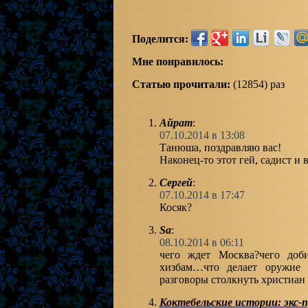
Поделится:
Мне понравилось:
Статью прочитали:
(12854) раз
Айрат
:
07.10.2014 в 13:08
Танюша, поздравляю вас!
Наконец-то этот гей, садист и 
Сергей
:
07.10.2014 в 17:47
Косяк?
Sa
:
08.10.2014 в 06:11
чего ждет Москва?чего доб
хизбам…что делает оружие
разговоры столкнуть христиан
Коктебельские истории: экс-п