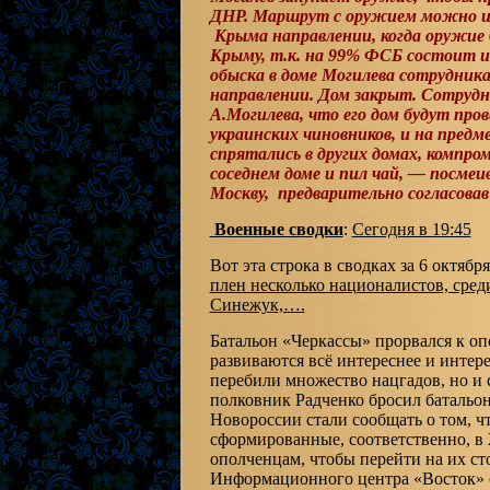
ДНР. Маршрут с оружием можно из
Крыма направлении, когда оружие 
Крыму, т.к. на 99% ФСБ состоит и
обыска в доме Могилева сотрудник
направлении. Дом закрыт. Сотрудн
А.Могилева, что его дом будут пр
украинских чиновников, и на предм
спрятались в других домах, компро
соседнем доме и пил чай, — посме
Москву, предварительно согласовав
Военные сводки
:
Сегодня в 19:45
Вот эта строка в сводках за 6 октя
плен несколько националистов, сре
Синежук,….
Батальон «Черкассы» прорвался к оп
развиваются всё интереснее и интер
перебили множество нацгадов, но и 
полковник Радченко бросил батальон
Новороссии стали сообщать о том, ч
сформированные, соответственно, в
ополченцам, чтобы перейти на их сто
Информационного центра «Восток» с