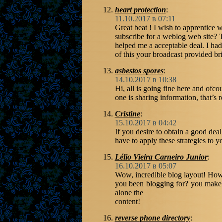
heart protection
:
11.10.2017 в 07:11
Great beat ! I wish to apprentice
subscribe for a weblog web site? 
helped me a acceptable deal. I had 
of this your broadcast provided br
asbestos spores
:
14.10.2017 в 10:38
Hi, all is going fine here and ofco
one is sharing information, that’s r
Cristine
:
15.10.2017 в 04:42
If you desire to obtain a good dea
have to apply these strategies to 
Lélio Vieira Carneiro Junior
:
16.10.2017 в 05:07
Wow, incredible blog layout! Ho
you been blogging for? you make bl
alone the
content!
reverse phone directory
: