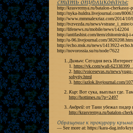
стать опубликованы:
http://krasvremya.ru/batalon-cherkassy-
http://nyka-huldra.livejournal.com/8006
http://www.mmmalexriaz.com/2014/10/b
http://tvzvezda.ru/news/vstrane_i_mir
http://lifenews.ru/mobile/news/142204
http://antifashist.com/item/zhitomirskij-
http://u-96.livejournal.com/3820208.htm
http://echo.msk.ru/news/1413922-echo.
http://novorossia.su/ru/node/7622
Димыч
: Сегодня весь Интернет
1.
https://vk.com/wall-62338399_
2.
http://voicesevas.ru/news/yug
sobytiy.html
3.
http://azlok.livejournal.com/10
Кир
: Вот сука, выплыл где. Та
http://hottimes.ru/?p=2497
Андрей
: от Тани убежал пидер
http://krasvremya.ru/batalon-cher
Обращение к прокурору крыма
— See more at: https://kara-dag.info/k