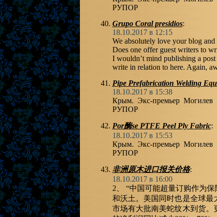
РУПОР
Grupo Coral presidios
:
18.10.2017 в 12:15
We absolutely love your blog and f
Does one offer guest writers to wri
I wouldn’t mind publishing a post 
write in relation to here. Again, 
Pipe Prefabrication Welding Eq
18.10.2017 в 15:38
Крым. Экс-премьер Могилев 
РУПОР
Por酶se PTFE Peel Ply Fabric
:
18.10.2017 в 15:53
Крым. Экс-премьер Могилев 
РУПОР
非洲原木进口报关价格
:
18.10.2017 в 16:00
2、 “中国可能超量订购作为
和沃土。美国同时也是全球最
市场有大批南美蛇纹木到货。更