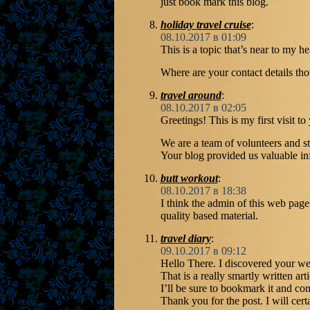
just book mark this blog.
holiday travel cruise
:
08.10.2017 в 01:09
This is a topic that’s near to my
Where are your contact details th
travel around
:
08.10.2017 в 02:05
Greetings! This is my first visit to
We are a team of volunteers and st
Your blog provided us valuable in
butt workout
:
08.10.2017 в 18:38
I think the admin of this web page 
quality based material.
travel diary
:
09.10.2017 в 09:12
Hello There. I discovered your w
That is a really smartly written arti
I’ll be sure to bookmark it and com
Thank you for the post. I will cer