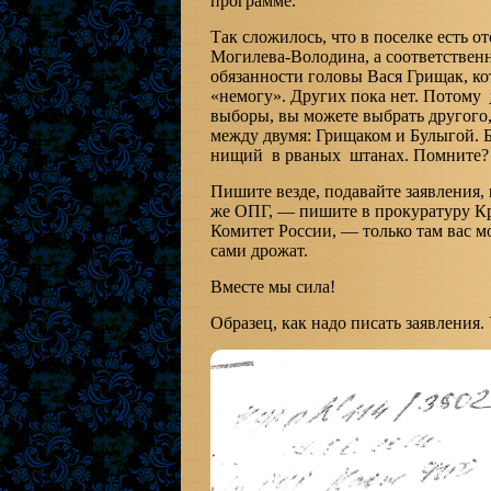
программе.
Так сложилось, что в поселке есть 
Могилева-Володина, а соответствен
обязанности головы Вася Грищак, ко
«немогу». Других пока нет. Потому
выборы, вы можете выбрать другого,
между двумя: Грищаком и Булыгой.
нищий в рваных штанах. Помните? С
Пишите везде, подавайте заявления,
же ОПГ, — пишите в прокуратуру К
Комитет России, — только там вас м
сами дрожат.
Вместе мы сила!
Образец, как надо писать заявления.