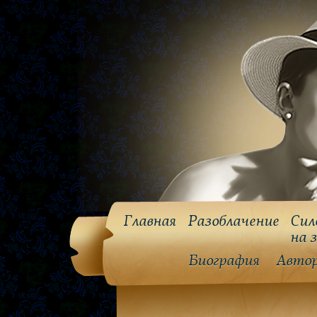
Главная
Разоблачение
Сил
на 
Биография
Авто