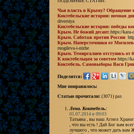
ПОДОБНЫЕ СТАТЬИ:
Чья власть в Крыму? Обращение к
Коктебельские истории: ночная д
diversiya
Коктебельские истории: победы ко
Крым. Не божий десант
.https://kara
Крым. Саботаж против России
http
Крым. Наперсточники от Могилев
mogileva-i-nizhe
Крым. Темиргалиев отступись от 
К коктебельцам за советом
https://k
Коктебель. Самовыборы Васи Гр
Поделится:
Мне понравилось:
Статью прочитали:
(3071) раз
Лена. Коктебель.
:
01.07.2014 в 09:03
Татьяна , вы наш Агнел Хранит
, что вы есть ! Дай Бог вам все
лучшего , что может дать вам Ж