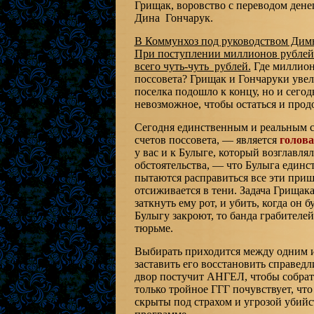
Грищак, воровство с переводом ден
Дина Гончарук.
В Коммунхоз под руководством Димы 
При поступлении миллионов рублей т
всего чуть-чуть рублей.
Где миллионы
поссовета? Грищак и Гончаруки увел
поселка подошло к концу, но и сего
невозможное, чтобы остаться и прод
Сегодня единственным и реальным с
счетов поссовета, — является
голова
у вас и к Булыге, который возглавля
обстоятельства, — что Булыга единс
пытаются расправиться все эти приш
отсиживается в тени. Задача Грищака
заткнуть ему рот, и убить, когда он 
Булыгу закроют, то банда грабителей
тюрьме.
Выбирать приходится между одним и
заставить его восстановить справедли
двор постучит АНГЕЛ, чтобы собрать 
только тройное ГГГ почувствует, что
скрыты под страхом и угрозой убийс