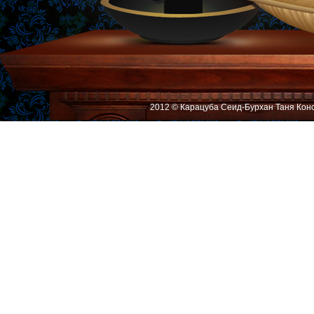
2012 © Карацуба Сеид-Бурхан Таня Кон