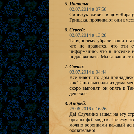
Наталья
:
02.07.2014 в 07:58
Синежук живет в домеКарацу
Грищака, проживают они вмес
Сергей
:
02.07.2014 в 13:28
Таня,почему убрали ваши ста
что не нравится, что эти 
информацию, что в поселке н
поддерживать. Мы за ваши ста
Света
:
03.07.2014 в 04:44
Все знают что дом принадлеж
как Таню выгнали из дома мен
скоро выгонят, он опять к Т
дешевое.
Андрей
:
25.06.2016 в 16:26
Да! Случайно зашел на эту ст
органы фсб мвд ск. Почему эт
можно воронками каждый день
обязательно!