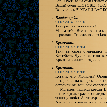
Бог ! Пусть ваша семья живет с
Вашей семье ЗДОРОВЬЯ ! ДО
Вас молюсь !!! ХРАНИ ВАС БО
Владимир С.
:
01.07.2014 в 09:10
Таня респект и уважуха!
Мы за тебя. Все знают что м
наркомана Синежопого из Кокт
Крымчанин
:
01.07.2014 в 19:04
Таня, вы снова отличились! 
Коктебеля. Думаю жители ва
Крыма и обалдел… здорово!
Крымчанин
:
01.07.2014 в 19:08
Кстати, что Могилев? Оцен
позарились на ваш дом, сильн
обходили бы ваш дом стороно
— Могилев лишился кресла, Во
вы их однако распластали)))
тишину любят. А эти дураки р
А что Синежопый? так и сидит 