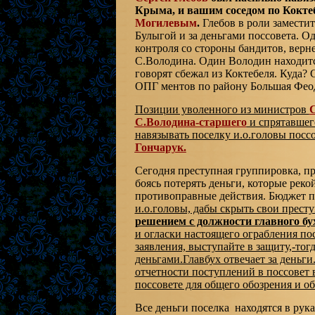
Крыма, и вашим соседом по Кокте
Могилевым
.
Глебов в роли заместит
Булыгой и за деньгами поссовета. О
контроля со стороны бандитов, верн
С.Володина. Один Володин находитс
говорят сбежал из Коктебеля. Куда? 
ОПГ ментов по району Большая Феод
Позиции уволенного из министров
С
С.Володина-старшего
и спрятавше
навязывать поселку и.о.головы посс
Гончарук.
Сегодня преступная группировка, при
боясь потерять деньги, которые рек
противоправные действия. Бюджет п
и.о.головы, дабы скрыть свои прест
решением с должности главного бу
и огласки настоящего ограбления пос
заявления, выступайте в защиту,-тог
деньгами.Главбух отвечает за деньги
отчетности поступлений в поссовет 
поссовете для общего обозрения и о
Все деньги поселка находятся в ру