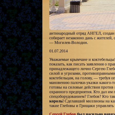
антинародный отряд АНГЕЛ, создан д
собирает незаконно дань с жителей,
— Могилев-Володин.
01.07.2014
Уважаемые крымчане и коктебельцы! 
показать, как писать заявления о п
принадлежащего лично Сергею Глебо
силой и угрозами, противоправными
коктебельцам, на голову, — требуя о
мановению палочки-указки какого-то
готовы на силовые действия против
охранного предприятия. Кто дал им п
спецоборудованием? Глебов? Кто так
король!
Сделавший миллионы на канал
такие Глебовы и Грищаки управлять
Сергей Глебов
был насильно навяз