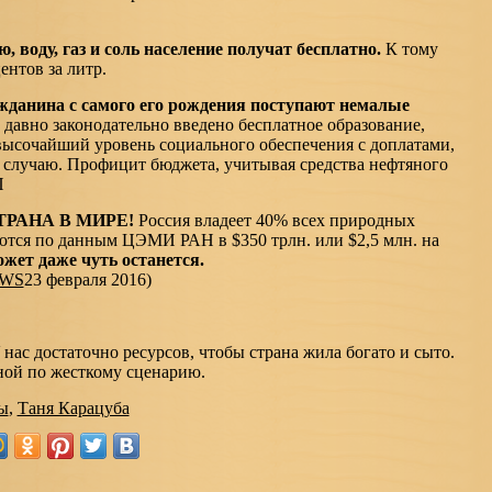
, воду, газ и соль население получат бесплатно.
К тому
нтов за литр.
ажданина с самого его рождения поступают немалые
 давно законодательно введено бесплатное образование,
высочайший уровень социального обеспечения с доплатами,
случаю. Профицит бюджета, учитывая средства нефтяного
П
ТРАНА В МИРЕ!
Россия владеет 40% всех природных
ются по данным ЦЭМИ РАН в $350 трлн. или $2,5 млн. на
жет даже чуть останется.
EWS
23 февраля 2016)
 нас достаточно ресурсов, чтобы страна жила богато и сыто.
ной по жесткому сценарию.
ы
,
Таня Карацуба