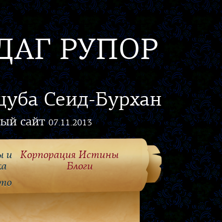
ДАГ РУПОР
цуба Сеид-Бурхан
ый сайт
07.11.2013
ы и
Корпорация Истины
ка
Блоги
то