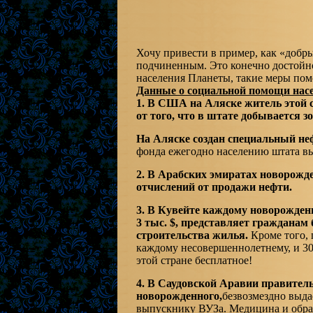
Хочу привести в пример, как «добр
подчиненным. Это конечно достойн
населения Планеты, такие меры по
Данные о социальной помощи нас
1. В США на Аляске житель этой с
от того, что в штате добывается з
На Аляске создан специальный неф
фонда ежегодно населению штата в
2. В Арабских эмиратах новорожде
отчислений от продажи нефти.
3. В Кувейте каждому новорожденн
3 тыс. $, представляет гражданам
строительства жилья.
Кроме того, 
каждому несовершеннолетнему, и 30
этой стране бесплатное!
4. В Саудовской Аравии правитель
новорожденного,
безвозмездно выдае
выпускнику ВУЗа. Медицина и образ