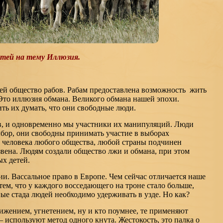
тей на тему Иллюзия.
ей общество рабов. Рабам предоставлена возможность жить
 Это иллюзия обмана. Великого обмана нашей эпохи.
ить их думать, что они свободные люди.
, и одновременно мы участники их манипуляций. Люди
ыбор, они свободны принимать участие в выборах
 человека любого общества, любой страны подчинен
ена. Людям создали общество лжи и обмана, при этом
ых детей.
и. Вассальное право в Европе. Чем сейчас отличается наше
тем, что у каждого восседающего на троне стало больше,
ые стада людей необходимо удерживать в узде. Но как?
ижением, угнетением, ну и кто поумнее, те применяют
— используют метод одного кнута. Жестокость, это палка о