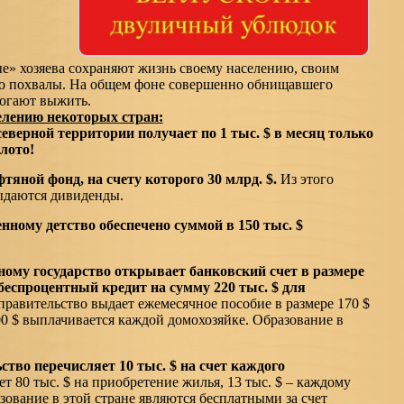
ые» хозяева сохраняют жизнь своему населению, своим
о похвалы. На общем фоне совершенно обнищавшего
могают выжить.
елению некоторых стран:
еверной территории получает по 1 тыс. $ в месяц только
олото!
тяной фонд, на счету которого 30 млрд. $.
Из этого
ыдаются дивиденды.
нному детство обеспечено суммой в 150 тыс. $
ому государство открывает банковский счет в размере
 беспроцентный кредит на сумму 220 тыс. $ для
правительство выдает ежемесячное пособие в размере 170 $
0 $ выплачивается каждой домохозяйке. Образование в
ство перечисляет 10 тыс. $ на счет каждого
т 80 тыс. $ на приобретение жилья, 13 тыс. $ – каждому
ование в этой стране являются бесплатными за счет