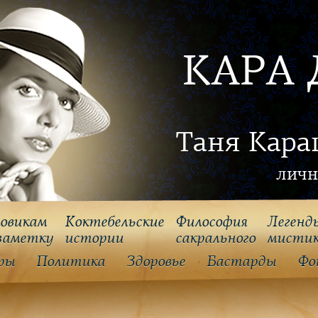
КАРА 
Таня Кара
личн
овикам
Коктебельские
Философия
Легенд
заметку
истории
cакрального
мисти
ры
Политика
Здоровье
Бастарды
Фо