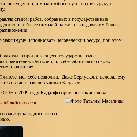
 живое существо, и может взбрыкнуть, поднять руку на
ну.
равляя стадом рабов, собранных в государственные
одчиненных более похожей на жизнь, создавая им более-
 размножения.
 максимуму использовать человеческий ресурс, при этом
.
 как глава процветающего государства, смог
х правителей. Он позволил себе заботиться о своих
угих правителях.
ланете, мог себе позволить. Даже Берлускони целовал ему
есте со стаей шакалов убивал Каддафи.
е ООН в 2009 году
Каддафи
произнес такие слова:
65 войн, и все в
 из международного союза
знью.