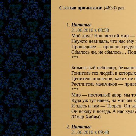
Статью прочитали:
(4633) раз
Наталья
:
21.06.2016 в 08:58
Мой друг! Наш ветхий мир — 
Неужто невидаль, что нас ему 
Прошедшее — прошло, грядущ
Сбылось ли, не сбылось… Под
***
Безмозглый небосвод, бездарн
Гонитель тех людей, в которых
Ценитель подлецов, каких не в
Растлитель мальчиков — приве
***
Мир — постоялый двор, мы тол
Куда уж тут навек, на миг бы х
И здесь и там — Творец, Он за
Он всюду и всегда. А нас куда?
(Омар Хайям)
Наталья
:
21.06.2016 в 09:48