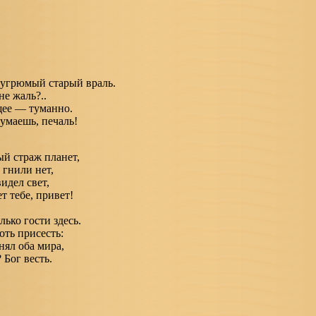
угрюмый старый враль.
не жаль?..
ее — туманно.
умаешь, печаль!
ый страж планет,
 гнили нет,
идел свет,
т тебе, привет!
ько гости здесь.
оть присесть:
нял оба мира,
 Бог весть.