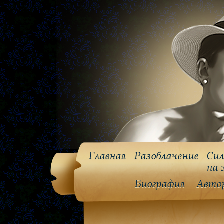
Главная
Разоблачение
Сил
на 
Биография
Авто