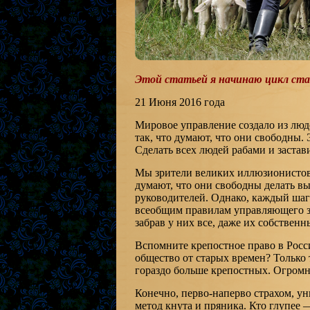
Этой статьей я начинаю цикл ста
21 Июня 2016 года
Мировое управление создало из люд
так, что думают, что они свободны.
Сделать всех людей рабами и застав
Мы зрители великих иллюзионистов
думают, что они свободны делать в
руководителей. Однако, каждый шаг
всеобщим правилам управляющего зв
забрав у них все, даже их собственн
Вспомните крепостное право в Росси
общество от старых времен? Только 
гораздо больше крепостных. Огромн
Конечно, перво-наперво страхом, ун
метод кнута и пряника. Кто глупее 