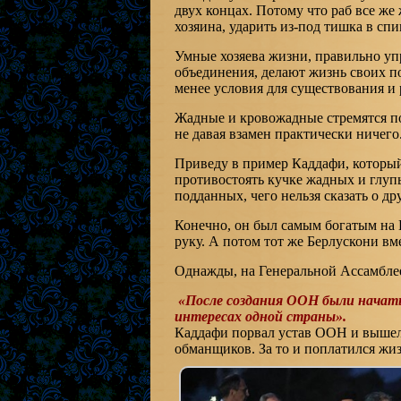
двух концах. Потому что раб все же
хозяина, ударить из-под тишка в спи
Умные хозяева жизни, правильно уп
объединения, делают жизнь своих п
менее условия для существования и
Жадные и кровожадные стремятся по
не давая взамен практически ничего
Приведу в пример Каддафи, который,
противостоять кучке жадных и глупы
подданных, чего нельзя сказать о др
Конечно, он был самым богатым на П
руку. А потом тот же Берлускони вм
Однажды, на Генеральной Ассамбле
«После создания ООН были начаты 
интересах одной страны».
Каддафи порвал устав ООН и вышел
обманщиков. За то и поплатился жи