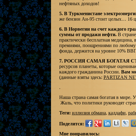
нефтяных доходов!
5. В Туркменистане электроэнергию
же бензин Аи-95 стоит целых… 16 це
6. В Норвегии на счет каждого гр
суммы от продажи нефти.
В стране
практически бесплатная медицина, 
премиями, поощрениями по любому 
фонда, держится на уровне 10% ВВ
7. РОССИЯ САМАЯ БОГАТАЯ С
ресурсов планеты, которые оценива
каждого гражданина России.
Вам мо
(данные взяты здесь:
PARTIZAN N
.
Наша страна самая богатая в мире. У
Жаль, что политики руководят стра
Теги:
иллюзия обмана
,
каддафи
,
раб
Поделится:
Мне понравилось: