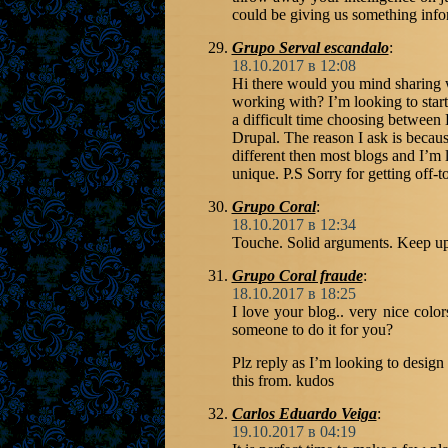
could be giving us something info
Grupo Serval escandalo
:
18.10.2017 в 12:08
Hi there would you mind sharing 
working with? I’m looking to star
a difficult time choosing betwee
Drupal. The reason I ask is becau
different then most blogs and I’m
unique. P.S Sorry for getting of
Grupo Coral
:
18.10.2017 в 12:34
Touche. Solid arguments. Keep up 
Grupo Coral fraude
:
18.10.2017 в 18:25
I love your blog.. very nice colo
someone to do it for you?
Plz reply as I’m looking to desig
this from. kudos
Carlos Eduardo Veiga
:
19.10.2017 в 04:19