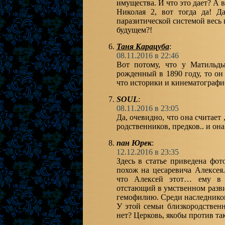
имущества. И что это дает? А 
Николая 2, вот тогда да! Д
паразитической системой вес
будущем?!
Таня Карацуба
:
08.11.2016 в 22:46
Вот потому, что у Матильд
рожденный в 1890 году, то он
что историки и кинематографи
SOUL
:
08.11.2016 в 23:05
Да, очевидно, что она считает 
пан Юрек
:
12.12.2016 в 23:35
Здесь в статье приведена фо
похож на цесаревича Алексея
что Алексей этот… ему в н
отстающий в умственном разви
гемофилию. Среди наследников
У этой семьи близкородстве
нет? Церковь, якобы против та