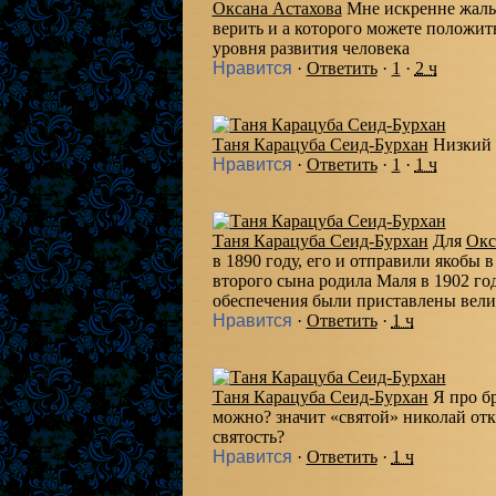
Оксана Астахова
Мне искренне жаль
верить и а которого можете положить
уровня развития человека
Нравится
·
Ответить
·
1
·
2 ч
Таня Карацуба Сеид-Бурхан
Низкий 
Нравится
·
Ответить
·
1
·
1 ч
Таня Карацуба Сеид-Бурхан
Для
Окс
в 1890 году, его и отправили якобы 
второго сына родила Маля в 1902 год
обеспечения были приставлены вели
Нравится
·
Ответить
·
1 ч
Таня Карацуба Сеид-Бурхан
Я про б
можно? значит «святой» николай отк
святость?
Нравится
·
Ответить
·
1 ч