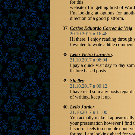
for this
website? I’m getting tired of Wor
I’m looking at options for anoth
direction of a good platform.
Carlos Eduardo Correa da Veig
:
20.10.2017 в 16:46
Hi there, I enjoy reading through y
I wanted to write a little comment
Lelio Vieira Carneiro
:
21.10.2017 в 06:04
I pay a quick visit day-to-day som
feature based posts.
Shelley
:
21.10.2017 в 09:12
I have read so many posts regarding 
of writing, keep it up.
Lelio Junior
:
21.10.2017 в 11:00
You actually make it appear really
your presentation however I find th
It sort of feels too complex and v
for me. I am looking ahead for your