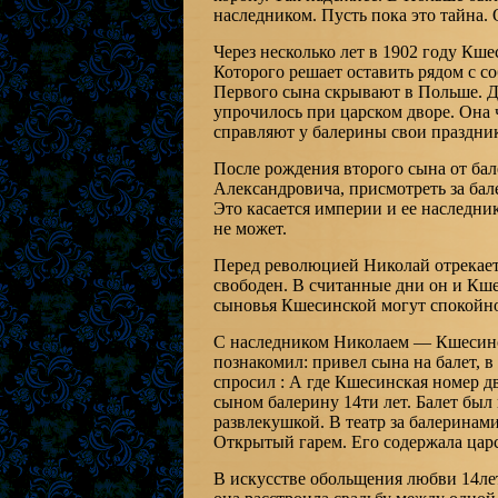
наследником. Пусть пока это тайна. 
Через несколько лет в 1902 году Кш
Которого решает оставить рядом с со
Первого сына скрывают в Польше. 
упрочилось при царском дворе. Она 
справляют у балерины свои праздник
После рождения второго сына от ба
Александровича, присмотреть за бал
Это касается империи и ее наследни
не может.
Перед революцией Николай отрекаетс
свободен. В считанные дни он и Кше
сыновья Кшесинской могут спокойно
С наследником Николаем — Кшесинск
познакомил: привел сына на балет, в
спросил : А где Кшесинская номер д
сыном балерину 14ти лет. Балет был
развлекушкой. В театр за балеринам
Открытый гарем. Его содержала царск
В искусстве обольщения любви 14лет