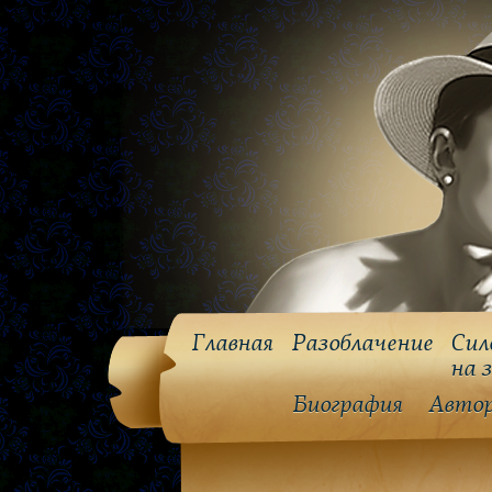
Главная
Разоблачение
Сил
на 
Биография
Авто