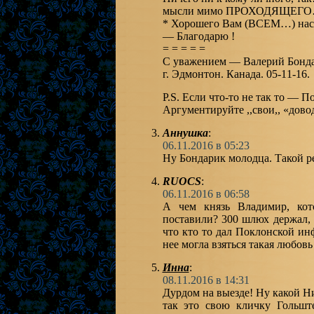
мысли мимо ПРОХОДЯЩЕ
* Хорошего Вам (ВСЕМ…) 
— Благодарю !
= = = = =
С уважением — Вал
г. Эдмонтон. Канада. 05-11-16.
P.S. Если что-то
Аргументируйте ,,
Аннушка
:
06.11.2016 в 05:23
Ну Бондарик молодца. Такой ре
RUOCS
:
06.11.2016 в 06:58
А чем князь Владимир, которому памятник, якобы
поставили? 300 шлюх держал, и финансистов за госсчет в своем дворце в Белгороде. То,
что кто то дал Поклонской инф
Инна
:
08.11.2016 в 14:31
Дурдом на выезде! Ну какой Н
так это свою кличку Гольште