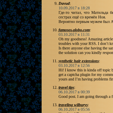
Davud
:
10.09.2017 в 18:28
Где-то читал, что Матильда 
сестрах ещё со времён Ноя.
Вероятно первым мужем был Ал
famosos.globo.com
:
03.10.2017 в 11:31
Oh my goodness! Amazing article
troubles with your RSS. I don’t kn
Is there anyone else having the 
the solution can you kindly respo
synthetic hair extensions
:
03.10.2017 в 12:56
Hi! I know this is kinda off topi
get a captcha plugin for my comme
yours and I’m having problems fin
travel tips
:
06.10.2017 в 00:39
Good post. I am going through a fe
traveling wilburys
:
06.10.2017 в 05:56