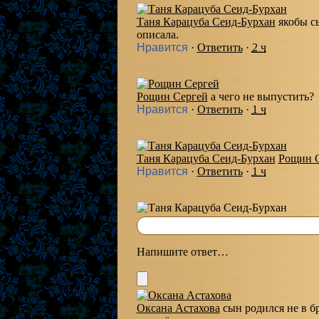
Таня Карацуба Сеид-Бурхан
якобы с
описала.
Нравится
·
Ответить
·
2 ч
Рощин Сергей
а чего не выпустить?
Нравится
·
Ответить
·
1 ч
Таня Карацуба Сеид-Бурхан
Рощин 
Нравится
·
Ответить
·
1 ч
Напишите ответ…
Оксана Астахова
сын родился не в б