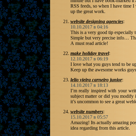
minute but I have book-marked it 
RSS feeds, so when I have time I 
up the great work.
website designing agencies
:
10.10.2017 в 04:16
This is a very good tip especially 
Simple but very precise info… Tha
A must read article!
make holiday travel
:
12.10.2017 в 06:19
I love what you guys tend to be u
Keep up the awesome works guys 
lelio vieira carneiro junior
:
14.10.2017 в 18:13
I’m really inspired with your writ
subject matter or did you modify i
it’s uncommon to see a great weblo
website numbers
:
15.10.2017 в 05:57
Amazing! Its actually amazing pos
idea regarding from this article.