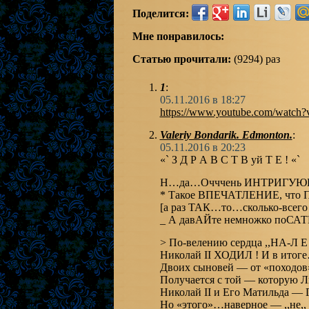
Поделится:
Мне понравилось:
Статью прочитали:
(9294) раз
1
:
05.11.2016 в 18:27
https://www.youtube.com/watch
Valeriy Bondarik. Edmonton.
:
05.11.2016 в 20:23
«` З Д Р А В С Т В уй Т Е ! «`
Н…да…Очччень ИН
* Такое ВПЕЧАТЛЕНИЕ, что
[а раз ТАК…то…сколько-все
_ А давАЙте немножко п
> По-велению сердца ,,НА-Л 
Николай II ХОДИЛ ! И в
Двоих сыновей — от 
Получается с той — которую
Николай II и Его Мати