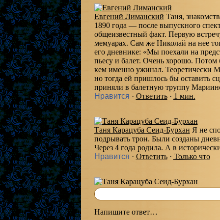
Евгений Лиманский
Таня, знакомст
1890 года — после выпускного спек
общеизвестный факт. Первую встреч
мемуарах. Сам же Николай на нее тог
его дневнике: «Мы поехали на пред
пьесу и балет. Очень хорошо. Потом 
кем именно ужинал. Теоретически Ма
но тогда ей пришлось бы оставить сц
приняли в балетную труппу Мариинск
Нравится
·
Ответить
·
1 мин.
Таня Карацуба Сеид-Бурхан
Я не сп
подрывать трон. Были созданы дневн
Через 4 года родила. А в историчес
Нравится
·
Ответить
·
Только что
Напишите ответ…