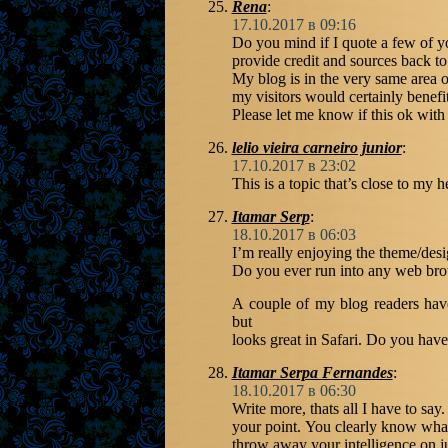
Rena
:
17.10.2017 в 09:16
Do you mind if I quote a few of yo
provide credit and sources back t
My blog is in the very same area o
my visitors would certainly benefi
Please let me know if this ok wit
lelio vieira carneiro junior
:
17.10.2017 в 23:02
This is a topic that’s close to my
Itamar Serp
:
18.10.2017 в 06:03
I’m really enjoying the theme/desi
Do you ever run into any web bro
A couple of my blog readers have
but
looks great in Safari. Do you have
Itamar Serpa Fernandes
:
18.10.2017 в 06:30
Write more, thats all I have to say
your point. You clearly know wha
throw away your intelligence on j