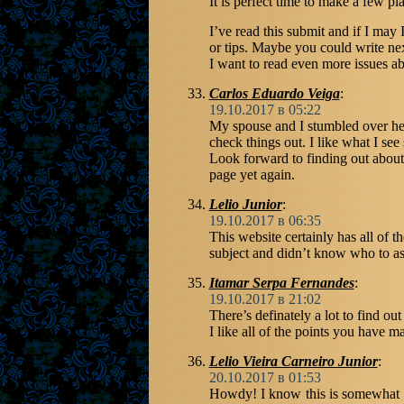
It is perfect time to make a few pla
I’ve read this submit and if I ma
or tips. Maybe you could write next 
I want to read even more issues ab
Carlos Eduardo Veiga
:
19.10.2017 в 05:22
check things out. I like what I se
Look forward to finding out abou
page yet again.
Lelio Junior
:
19.10.2017 в 06:35
This website certainly has all of t
subject and didn’t know who to as
Itamar Serpa Fernandes
:
19.10.2017 в 21:02
There’s definately a lot to find out
I like all of the points you have m
Lelio Vieira Carneiro Junior
:
20.10.2017 в 01:53
Howdy! I know this is somewhat o