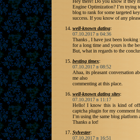
Hey there! Do you know if they m
Engine Optimization? I’m trying t
blog to rank for some targeted ke
success. If you know of any pleas
well-known dating
:
07.10.2017 в 04:36
Thanks , I have just been looking 
for a long time and yours is the be
But, what in regards to the concl
besting timex
:
07.10.2017 в 08:52
Ahaa, its pleasant conversation abo
me also
commenting at this place.
well-known dating sites
:
07.10.2017 в 11:17
Hello! I know this is kind of o
captcha plugin for my comment f
I’m using the same blog platform 
Thanks a lot!
Sylvester
:
07.10.2017 в 16:51