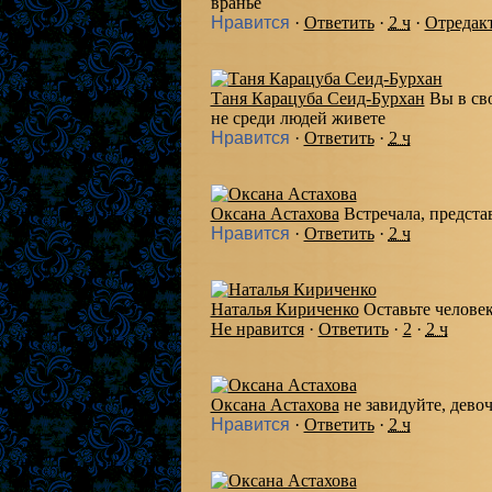
враньё
Нравится
·
Ответить
·
2 ч
·
Отредак
Таня Карацуба Сеид-Бурхан
Вы в св
не среди людей живете
Нравится
·
Ответить
·
2 ч
Оксана Астахова
Встречала, представ
Нравится
·
Ответить
·
2 ч
Наталья Кириченко
Оставьте человек
Не нравится
·
Ответить
·
2
·
2 ч
Оксана Астахова
не завидуйте, девоч
Нравится
·
Ответить
·
2 ч