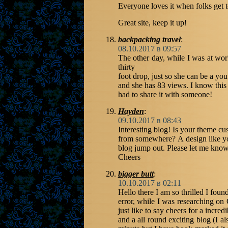
Everyone loves it when folks get t
Great site, keep it up!
backpacking travel
:
08.10.2017 в 09:57
The other day, while I was at work
thirty
foot drop, just so she can be a yo
and she has 83 views. I know this i
had to share it with someone!
Hayden
:
09.10.2017 в 08:43
Interesting blog! Is your theme c
from somewhere? A design like yo
blog jump out. Please let me kno
Cheers
bigger butt
:
10.10.2017 в 02:11
Hello there I am so thrilled I foun
error, while I was researching o
just like to say cheers for a incredi
and a all round exciting blog (I al