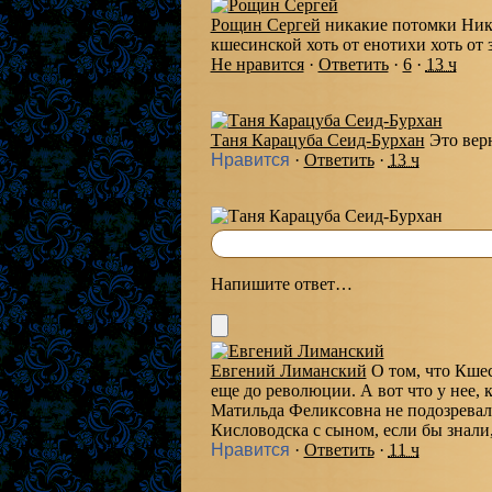
Рощин Сергей
никакие потомки Ник
кшесинской хоть от енотихи хоть от
Не нравится
·
Ответить
·
6
·
13 ч
Таня Карацуба Сеид-Бурхан
Это вер
Нравится
·
Ответить
·
13 ч
Напишите ответ…
Евгений Лиманский
О том, что Кше
еще до революции. А вот что у нее, 
Матильда Феликсовна не подозревал
Кисловодска с сыном, если бы знали
Нравится
·
Ответить
·
11 ч