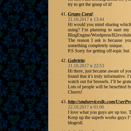
try to get the grasp of it!
Grupo Coral
:
21.10.2017 в 13:44
Hi would you mind sharing which 
using? I’m planning to start m
BlogEngine/Wordpress/B2evoluti
The reason I ask is because you
something completely unique.
P.S Sorry for getting off-topic but 
Gabriela
:
21.10.2017 в 22:53
Hi there, just became aware of yo
found that it’s truly informative. I
watch out for brussels. I’ll be grate
Lots of people will be benefited f
Cheers!
http://smdservicesllc.com/UserPr
22.10.2017 в 01:06
I love what you guys are up too. T
Keep up the superb works guys I’
blogroll.