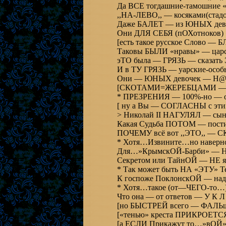
Да ВСЕ тогдашние-тамошние 
,,НА-ЛЕВО,, — косяками(ста
Даже БАЛЕТ — из ЮНЫХ де
Они ДЛЯ СЕБЯ (пОХотноков)
[есть такое русское Слово — 
Таковы БЫЛИ «нравы» — царс
И в ТУ ГРЯЗЬ — уарские-
Они — ЮНЫХ девочек — 
[СКОТАМИ=ЖЕРЕБЦАМИ — о
* ПРЕЗРЕНИЯ — 100%-но —
[ ну а В
> Николай II НАГУЛЯЛ
ПОЧЕМУ всё вот ,,
* Хотя…Извинит
Для…»КрымскОЙ-Барби» — Н
Сек
* Так м
К госпоже ПоклонскОЙ — надо
* Хотя…такое (от—ЧЕГО-т
Что она — от ответов 
[но БЫСТРЕЙ всего — ФАЛЬшi
[«тенью» креста ПРИКРОЕТСЯ 
[а ЕСЛИ Прикажут то…»вОЙ» 