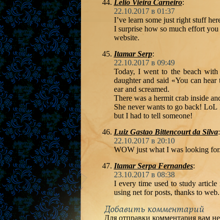
Lelio Vieira Carneiro
:
22.10.2017 в 01:37
I’ve learn some just right stuff he
I surprise how so much effort you
website.
Itamar Serp
:
22.10.2017 в 09:49
Today, I went to the beach with 
daughter and said «You can hear th
ear and screamed.
There was a hermit crab inside and
She never wants to go back! LoL I 
but I had to tell someone!
Luiz Gastao Bittencourt da Silva
:
22.10.2017 в 20:10
WOW just what I was looking for.
Itamar Serpa Fernandes
:
23.10.2017 в 08:38
I every time used to study articl
using net for posts, thanks to web.
Добавить комментарий
Для отправки комментария вам н