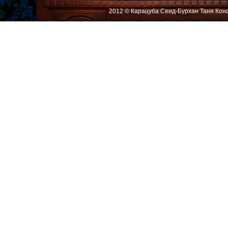
2012 © Карацуба Сеид-Бурхан Таня Кон