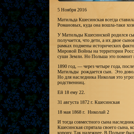
5 Ноября 2016
Матильда Кшесинская всегда ставила
Романовых, куда она вошла-таки хоз
У Матильды Кшесинской родился сын 
получается, что дети, а их двое сын
рамках подмены исторических факто
Мировой Войны на территории Росси
суши Земли. Но Польша это помнит и
1890 год, — через четыре года, посл
Матильды рождается сын. Это довол
Но для наследника Николая это угро
родственниц.
Ей 18 ему 22.
31 августа 1872 г. Кшесинская
18 мая 1868 г. Николай 2
И тогда совместного сына наследник
Кшесинская спрятала своего сына, 
корону. Так надежнее. В Польше был