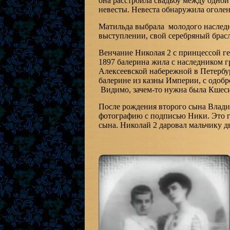
она расстроила свадьбу между одной
невесты. Невеста обнаружила оголе
Матильда выбрала молодого наследни
выступлении, свой серебряный брасл
Венчание Николая 2 с принцессой гес
1897 балерина жила с наследником г
Алексеевской набережной в Петербур
балерине из казны Империи, с одобр
Видимо, зачем-то нужна была Кшеси
После рождения второго сына Влад
фотографию с подписью Ники. Это г
сына. Николай 2 даровал мальчику д