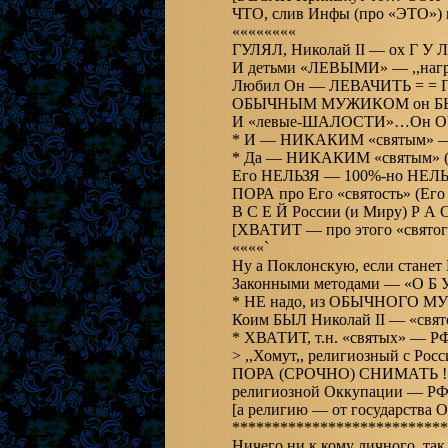
ЧТО, слив Инфы (про «ЭТО») 
««««««««
ГУЛЯЛ, Николай II
И детьми «ЛЕВЫМИ» — ,,н
Любил Он — ЛЕВАЧИТЬ = = Г
ОБЫЧНЫМ 
И «левые-ШАЛОСТИ»…Он О
* Да — НИКАКИМ «святым» (о
ПОРА про Его «святость» (Е
В С Е Й России (и М
««««`
Ну а Поклонскую, если стане
Законными методами — «О Б У
* НЕ надо
Коим БЫЛ Николай II — «свято
* ХВАТИТ, т.н. «святых» —
> ,,Хомут,,
религиозной Оккупации — РФ
[а ре
***************************
Ничего ни к кому личного, та