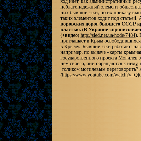
ход идет, как административный ресу
неблагонадежный элемент общества. 
них бывшие зэки, по их приказу выпо
таких элементов ходит под статьей.
воровских дорог бывшего СССР к
властью.
(
В Украине «прописывает
(+видео)
http://sled.net.ua/node/7484
).
приглашает в Крым освободившихся п
в Крыму. Бывшие зэки работают на 
например, по выдаче «карты крымчан
государственного проекта Могилев з
нем своего, они обращаются к нему, 
толиком могилевым переговорить? 
(
https://www.youtube.com/watch?v=Q