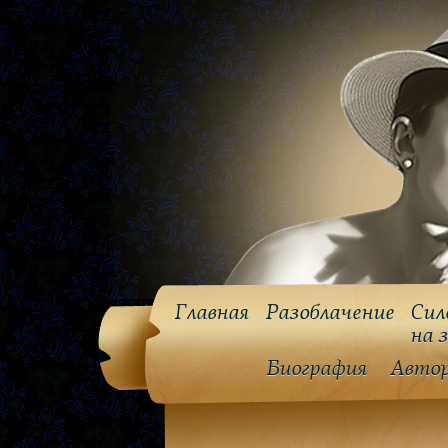
Главная
Разоблачение
Сил
на 
Биография
Авто