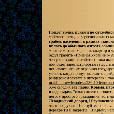
Пойдет волна,
цунами по служебной
собственность, — у региональных м
грабеж населения в рамках «закон
вплоть до обычного жителя обычн
многие жители хороших квартир и ч
будут грабить «Именем Украины!» А К
что у гражданина-собственника имее
дом будет зарегистрирован за други
понимают, что их ограбило государст
узнают, когда придут выселять с ре
рейдерском захвате в интересах на
maidan.org/why/odesa/28
6-10-letnemu-
Уже сегодня
все парки Крыма, пар
владельцам.
Только никто не знает 
него, у простого гражданина, есть н
Левадийский дворец, Юсуповский 
частных руках. Пользуйтесь пока… п
перекрыты и закрыты. В Крыму негде