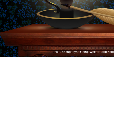
2012 © Карацуба Сеид-Бурхан Таня Кон