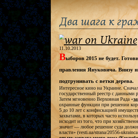
Два шага к гра
11.10.2013
В
ыборов 2015 не будет. Готов
правления Януковича. Внизу на
подтрунивать с ветки дерева.
Интересное кино на Украине. Снача
государственный реестр с данными р
Затем мгновенно Верховная Рада «
з
охранные функции при решении корп
5 до 10 лет с конфискацией имуществ
захватами, в которых часто исполь
исходит из того, что при хозяйствен
значит — любое решение суда должн
власти» (vesti.ua/strana/20556-ukrainca
опыту захвата моего дома (Коктеб