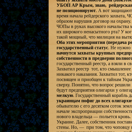
УБОП АР Крым, знаю, рейдерская
не позиционируют
. А вот защищают
время начала рейдерского захвата, 
образом нарушив договор на охрану
ЧОПы в руках высокого начальства м
их широкого ненасытного рта? У кого
такой мощный, что милиция на вытяж
Оба этих мероприятия (передача ре
государственный статус
. Не нужно
начнутся захваты крупных предпри
собственности в предверии полног
государственный реестр, а взяли в с
Захватил реестр тот, кто смышленее и
никакого наказания. Захватил тот, к
посвящен и приобщен к тайнам Укра
сверху. Понятно, что вопрос решили 
будут предприятия олигархи у олиг
мелкую
. Государственный корабль д
украинцам пофиг до всех олигархи
обывателю с его десятком соток земл
начале экспроприации собственност
нового владельца — польется кровь.
Украине. Далее, собственник постав
стены. Но, — при том, что чоповцу