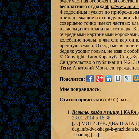
будет частная огороженная собствен
бесплатного отдыха
http://www.aif.u
Феодосийцы гуляют по прибрежным и
принадлежащие их городу парки. До
совершено точно имеют частных влад
владельца нет плана на этот парк. К
очередными картонными коробками,
колебание почвы, и жители картонны
бренную землю. Откуда мы вышли и к
бедняк уходит голым, не взяв с собо
© Copyright:
Таня Карацуба Сеид-Бу
Свидетельство о публикации №2131
Теги:
Анатолий Могилев
,
гражданск
Поделится:
Мне понравилось:
Статью прочитали:
(5055) раз
Верьте, когда я пишу. | КАР
23.01.2014 в 16:38
[…] МОГИЛЕВ. ДВА ШАГА
dag.info/dva-shaga-k-grazhdansko
Loading […]