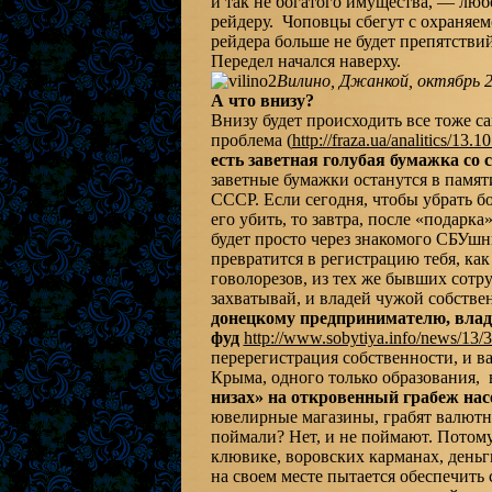
и так не богатого имущества, — люб
рейдеру. Чоповцы сбегут с охраняемо
рейдера больше не будет препятстви
Передел начался наверху.
Вилино, Джанкой, октябрь 2
А что внизу?
Внизу будет происходить все тоже са
проблема (
http://fraza.ua/analitics/13.
есть заветная голубая бумажка со
заветные бумажки останутся в памят
СССР. Если сегодня, чтобы убрать б
его убить, то завтра, после «подар
будет просто через знакомого СБУшн
превратится в регистрацию тебя, как
говолорезов, из тех же бывших сот
захватывай, и владей чужой собстве
донецкому предпринимателю, влад
фуд
http://www.sobytiya.info/news/13/
перерегистрация собственности, и 
Крыма, одного только образования, 
низах» на откровенный грабеж нас
ювелирные магазины, грабят валютн
поймали? Нет, и не поймают. Потом
клювике, воровских карманах, деньг
на своем месте пытается обеспечить