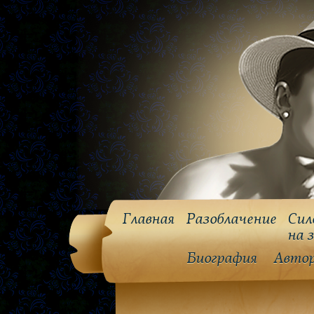
Главная
Разоблачение
Сил
на 
Биография
Авто