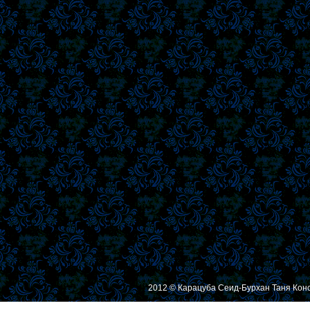
2012 © Карацуба Сеид-Бурхан Таня Кон