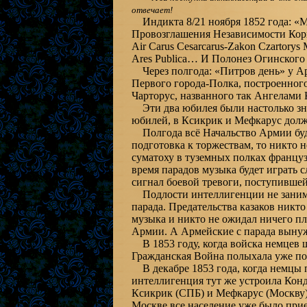
отвечает!
Индикта 8/21 ноября 1852 года: «М
Провозглашения Независимости Корп
Air Carus Cesarcarus-Zakon Czartorys
Ares Publica… И Полонез Огинского 
Через полгода: «Питров день» у Ар
Первого города-Полка, построенног
Чарторус, названного так Ангелами
Эти два юбилея были настолько знач
юбилей, в Ксикрик и Мефкарус долж
Полгода всё Начальство Армии буде
подготовка к торжествам, то никто 
суматоху в туземных полках француз
время парадов музыка будет играть 
сигнал боевой тревоги, поступившей
Подлости интеллигенции не занимат
парада. Предательства казаков никт
музыка и никто не ожидал ничего пл
Армии. А Армейские с парада вынуж
В 1853 году, когда войска немцев 
Гражданская Война полыхала уже по 
В декабре 1853 года, когда немцы 
интеллигенция тут же устроила Кон
Ксикрик (СПБ) и Мефкарус (Москву)
Москве все население уже было при