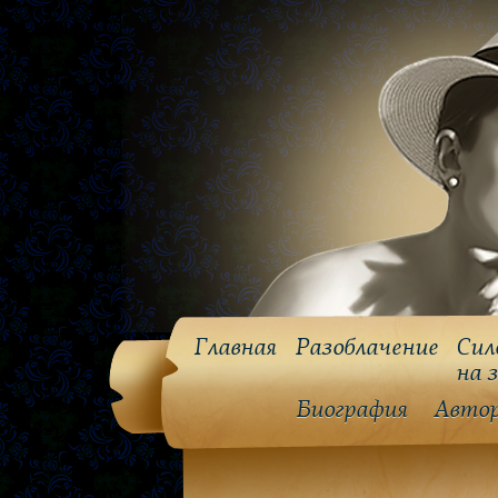
Главная
Разоблачение
Сил
на 
Биография
Авто