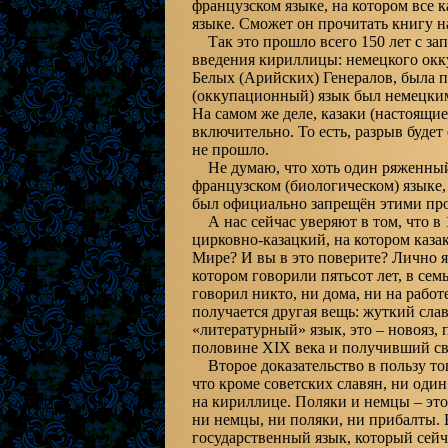
французском языке, на котором все к
языке. Сможет он прочитать книгу н
Так это прошло всего 150 лет с зап
введения кириллицы: немецкого окк
Белых (Арийских) Генералов, была 
(оккупационный) язык был немецким
На самом же деле, казаки (настоящие
включительно. То есть, разрыв будет е
не прошло.
Не думаю, что хоть один ряженный 
французском (биологическом) языке,
был официально запрещён этими пр
А нас сейчас уверяют в том, что в 
цирковно-казацкий, на котором казак
Мире? И вы в это поверите? Лично я,
котором говорили пятьсот лет, в семье
говорил никто, ни дома, ни на работ
получается другая вещь: жуткий сла
«литературный» язык, это – новояз
половине XIX века и получивший сво
Второе доказательство в пользу того
что кроме советских славян, ни один
на кириллице. Поляки и немцы – это
ни немцы, ни поляки, ни прибалты. 
государственный язык, который сейч