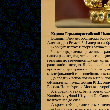
Корона Германороссийской Имп
Большая Германороссийская Корон
Александры Римской Империи на бр
В общих чертах История захваченно
Четко определены временные грани
нашей (последней) человеческой цив
границы по временной шкале, когда 
рано, либо – поздно. Либо – вообще
времени и пространстве. А значит, 
мистификацией и позднейшими вста
До средних веков погиб Мир и погиб
официальная точка зрения РПЦ, одн
России-Петербурга и Москвы второй
А в средних веках была только одна 
Kondrus Angelond Kingdom Du Carus S
волнует нас до слёз…
А кроме неё в средних веках ничег
— А за поступки интеллигенции и что они