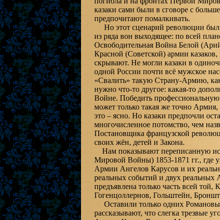
погибла и на фронтах Первой Мирово
казаки сами были в сговоре с больш
предпочитают помалкивать.
Но этот сценарий революции был пр
из ряда вон выходящее: по всей пла
Освободительная Война Белой (Арий
Красной (Советской) армии казаков,
скрывают. Не могли казаки в одиноч
одной России почти всё мужское на
«Свалить» такую Страну-Армию, како
нужно что-то другое: какая-то дополн
Войне. Победить профессиональную
может только такая же точно Армия, 
это – ясно. Но казаки предпочли ост
многочисленное потомство, чем назв
Постановщика французской революции
своих жён, детей и Закона.
Нам показывают переписанную ист
Мировой Войны) 1853-1871 гг., где 
Армии Ангелов Карусов и их реальн
реальных событий и двух реальных А
предъявлена только часть всей той,
Гогенцоллернов, Гольштейн, Бронште
Оставили только одних Романовых 
рассказывают, что слегка трезвые 