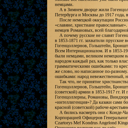
немцами.
А в Зимнем дворце жили Гогенцолле
Петербурга и Москвы до 1917 года, 
После немецкой оккупации России 18
«славяне, христиане православные».
немцев Романовых, всей благодарно
А почему русские не славят Гогенц
в 1853-1871 гг. захватили прусские 
Гогенцоллернов, Гольштейн, Бронште
Всем Интернационалом. И в 1853-191
были немцами, великим немецким на
народом каждый раз, как только влас
грамматическими ошибками: то кресть
же слово, но написанное по-разному
ошибками: народ невежественный, 
Так что, не принятие христианства 
Гогенцоллернов, Гольштейн, Бронште
(советской) армии в 1853-1917 гг. И
Гогенцоллерны, Романовы, Виндзоры,
«интеллигенция»? Да казаки сами б
красной (советской) рабоче-крестья
А бились насмерть они с Конде-Ча
Корпорацией Офицеров Генерального 
Czartorys Mef Kondrus Angelond King
Огинского волнует нас до слёз…