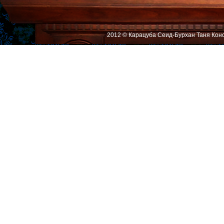
2012 © Карацуба Сеид-Бурхан Таня Кон