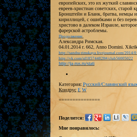
европейских, это их жуткий славянс
евреев-христиан советских, старой 
Бронштейн и Бланк, братва, немцы и
кириллицей, с ошибками и без перево
христово в далеком Израиле, которое
фарерской астроблемы.
Продолжение.
Александра Римская.
04.01.2014 г. 662, Anno Domini. Xikrik
http://sandra-rimskaya.livejournal.com/2014/0
http://vk.com/id185744828#/club56005022
http://ja-rus.ru/stati
Категория
:
Русский/Славянский язы
Кондрус
E
W
===============
Поделится:
Мне понравилось: