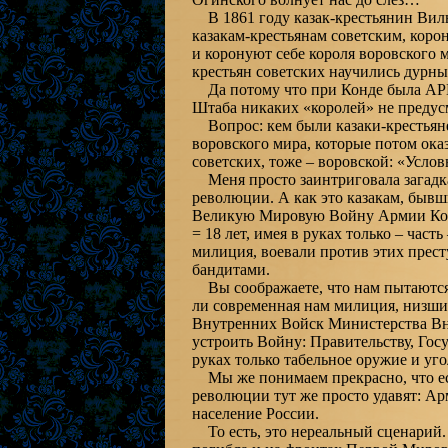
В 1861 году казак-крестьянин Виль
казакам-крестьянам советским, коро
и коронуют себе короля воровского м
крестьян советских научились дурны
Да потому что при Конде была АР
Штаба никаких «королей» не предус
Вопрос: кем были казаки-крестьяне с
воровского мира, которые потом оказ
советских, тоже – воровской: «Усло
Меня просто заинтриговала загадка 
революции. А как это казакам, быв
Великую Мировую Войну Армии Конде
= 18 лет, имея в руках только – час
милиция, воевали против этих прес
бандитами.
Вы соображаете, что нам пытаются
ли современная нам милиция, низши
Внутренних Войск Министерства Вн
устроить Войну: Правительству, Гос
руках только табельное оружие и уг
Мы же понимаем прекрасно, что если
революции тут же просто удавят: Ар
население России.
То есть, это нереальный сценарий. 