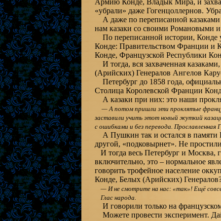
Армию Конде, Владык Мира, и захват
«убрали» даже Гогенцоллернов. Убра
А даже по переписанной казаками И
нам казаки со своими Романовыми и
По переписанной истории, Конде у 
Конде: Правительством Франции и 
Конде, Французской Республики Кон
И тогда, вся захваченная казаками,
(Арийских) Генералов Ангелов Кару
Петербург до 1858 года, официальн
Столица Королевской Франции Конде
А казаки при них: это наши прокл
— А потом пришли эти проклятые французы
заставили учить этот новый жуткий казацк
с ошибками и без перевода. Прославленная
А Пушкин так и остался в памяти Пе
другой, «подковырнет». Не простили
И тогда весь Петербург и Москва, г
включительно, это – нормальное явл
говорить трофейное население окк
Конде, Белых (Арийских) Генералов
— И не смотрите на нас: «так»! Ещё совс
Глас народа.
И говорили только на французском я
Можете провести эксперимент. Дай