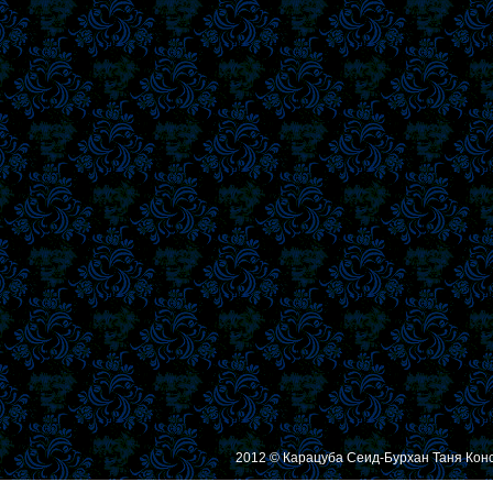
2012 © Карацуба Сеид-Бурхан Таня Кон