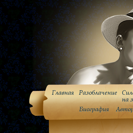
Главная
Разоблачение
Сил
на 
Биография
Авто