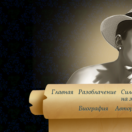
Главная
Разоблачение
Сил
на 
Биография
Авто