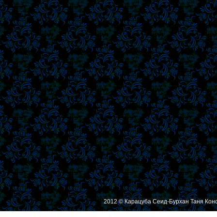
2012 © Карацуба Сеид-Бурхан Таня Кон