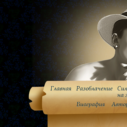
Главная
Разоблачение
Сил
на 
Биография
Авто