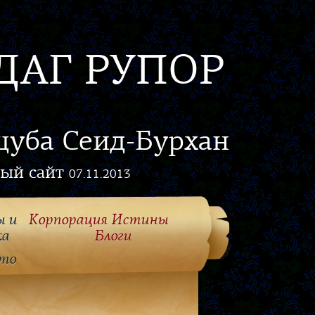
ДАГ РУПОР
цуба Сеид-Бурхан
ый сайт
07.11.2013
ы и
Корпорация Истины
ка
Блоги
то