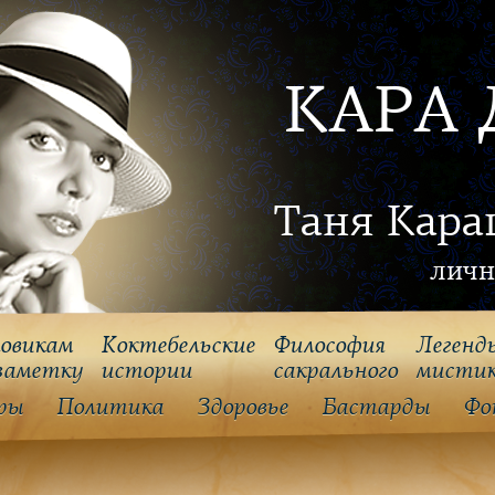
КАРА 
Таня Кара
личн
овикам
Коктебельские
Философия
Легенд
заметку
истории
cакрального
мисти
ры
Политика
Здоровье
Бастарды
Фо