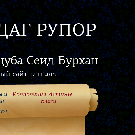
ДАГ РУПОР
цуба Сеид-Бурхан
ый сайт
07.11.2013
ы и
Корпорация Истины
ка
Блоги
то