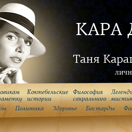
КАРА 
Таня Кара
личн
овикам
Коктебельские
Философия
Легенд
заметку
истории
cакрального
мисти
ры
Политика
Здоровье
Бастарды
Фо