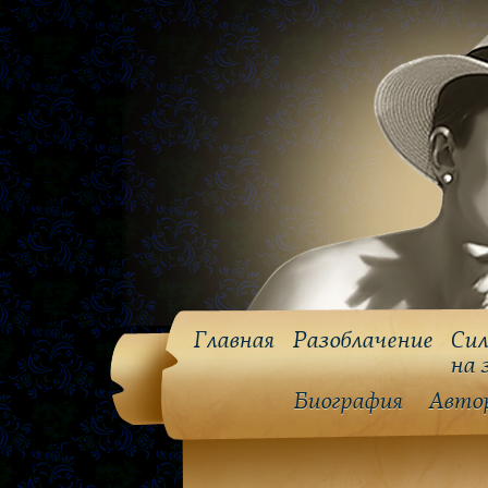
Главная
Разоблачение
Сил
на 
Биография
Авто