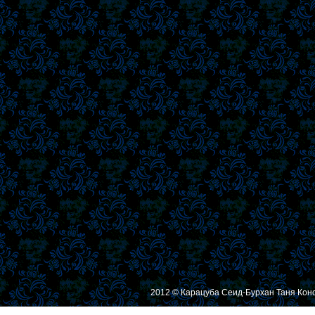
2012 © Карацуба Сеид-Бурхан Таня Кон