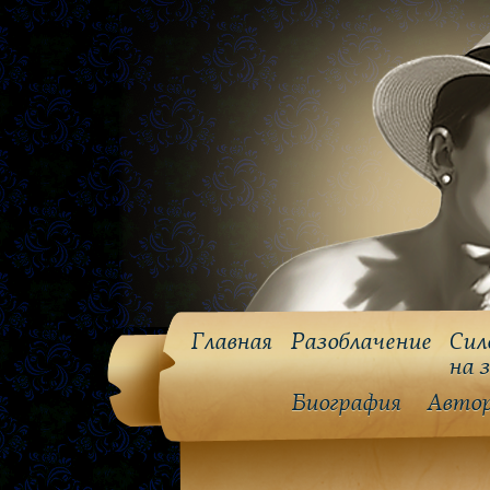
Главная
Разоблачение
Сил
на 
Биография
Авто