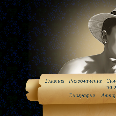
Главная
Разоблачение
Сил
на 
Биография
Авто