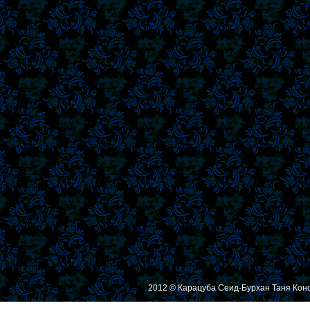
2012 © Карацуба Сеид-Бурхан Таня Кон