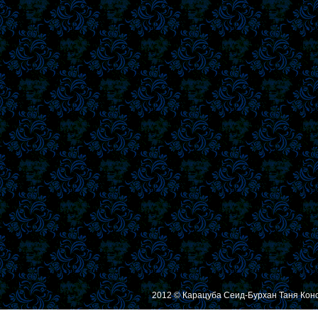
2012 © Карацуба Сеид-Бурхан Таня Кон