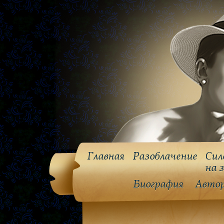
Главная
Разоблачение
Сил
на 
Биография
Авто