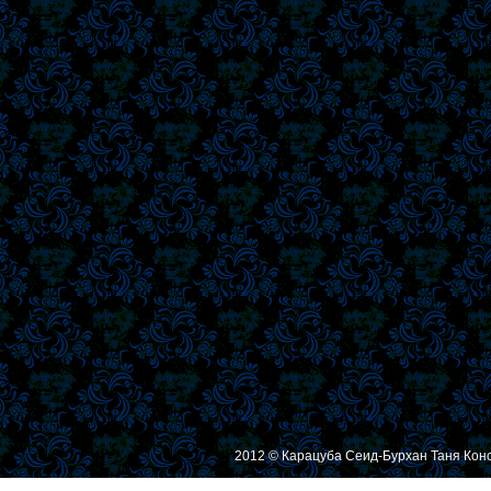
2012 © Карацуба Сеид-Бурхан Таня Кон