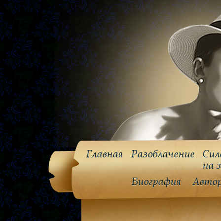
Главная
Разоблачение
Сил
на 
Биография
Авто