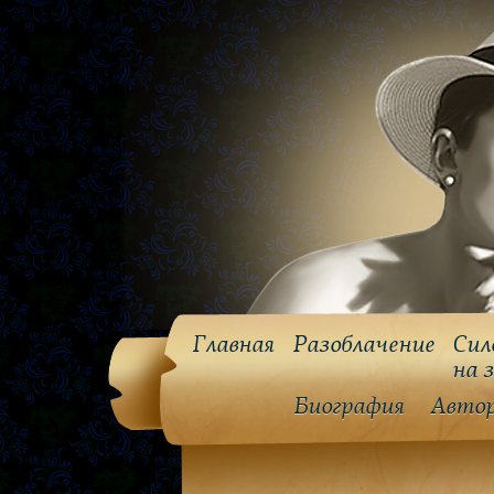
Главная
Разоблачение
Сил
на 
Биография
Авто