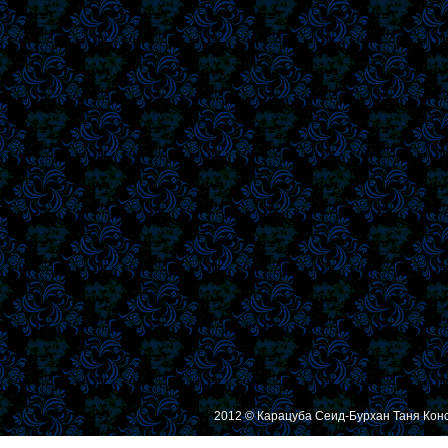
2012 © Карацуба Сеид-Бурхан Таня Кон