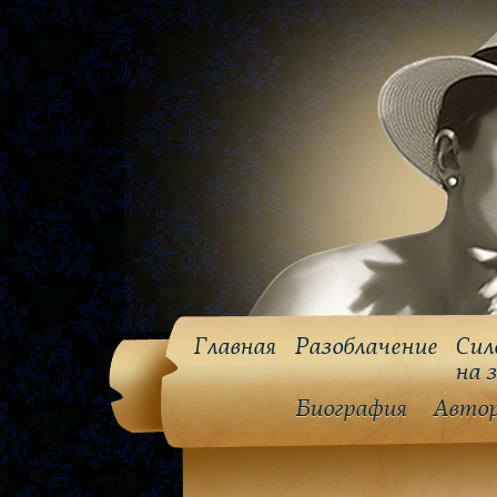
Главная
Разоблачение
Сил
на 
Биография
Авто