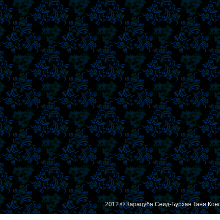
2012 © Карацуба Сеид-Бурхан Таня Кон