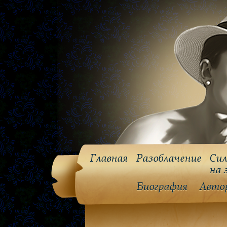
Главная
Разоблачение
Сил
на 
Биография
Авто