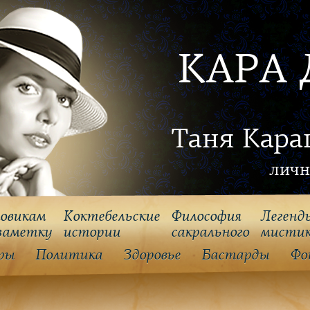
КАРА 
Таня Кара
личн
овикам
Коктебельские
Философия
Легенд
заметку
истории
cакрального
мисти
ры
Политика
Здоровье
Бастарды
Фо