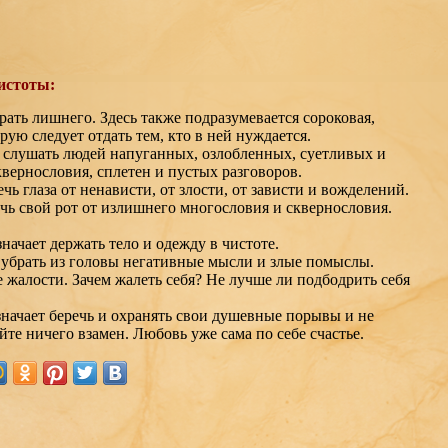
истоты:
брать лишнего. Здесь также подразумевается сороковая,
орую следует отдать тем, кто в ней нуждается.
не слушать людей напуганных, озлобленных, суетливых и
сквернословия, сплетен и пустых разговоров.
ечь глаза от ненависти, от злости, от зависти и вожделений.
чь свой рот от излишнего многословия и сквернословия.
значает держать тело и одежду в чистоте.
т убрать из головы негативные мысли и злые помыслы.
е жалости. Зачем жалеть себя? Не лучше ли подбодрить себя
значает беречь и охранять свои душевные порывы и не
йте ничего взамен. Любовь уже сама по себе счастье.