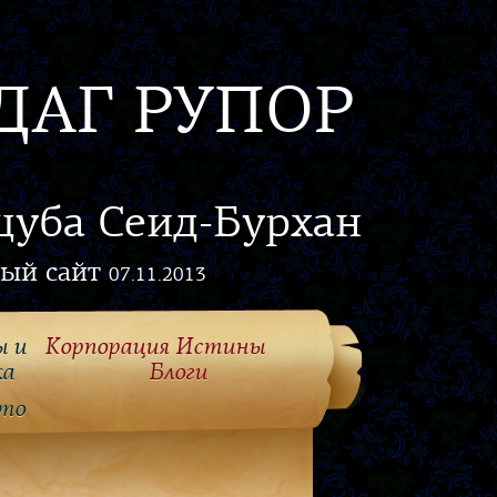
ДАГ РУПОР
цуба Сеид-Бурхан
ый сайт
07.11.2013
ы и
Корпорация Истины
ка
Блоги
то