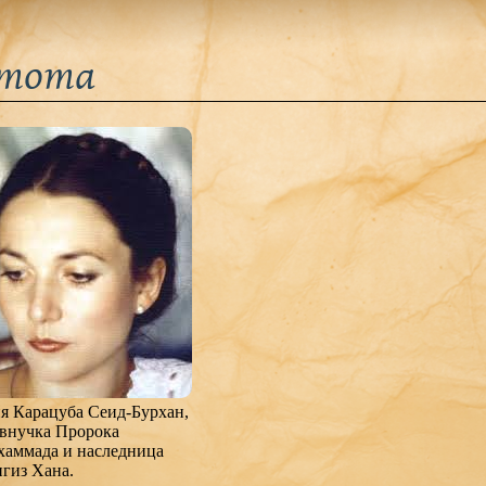
стота
я Карацуба Сеид-Бурхан,
внучка Пророка
аммада и наследница
гиз Хана.