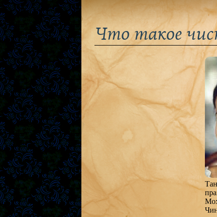
Что такое чи
Тан
пра
Мох
Чин