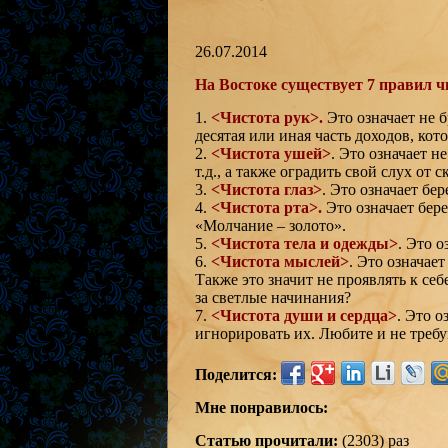
26.07.2014
На Востоке существует 7 правил ч
1.
<Чистота рук>.
Это означает не 
десятая или иная часть доходов, кот
2.
<Чистота ушей>
. Это означает 
т.д., а также оградить свой слух от 
3.
<Чистота глаз>
. Это означает бер
4.
<Чистота рта>.
Это означает бере
«Молчание – золото».
5.
<Чистота тела и одежды>
. Это о
6.
<Чистота мыслей>
. Это означае
Также это значит не проявлять к себ
за светлые начинания?
7.
<Чистота души и сердца>
. Это о
игнорировать их. Любите и не требу
Поделится:
Мне понравилось:
Статью прочитали:
(2303) раз