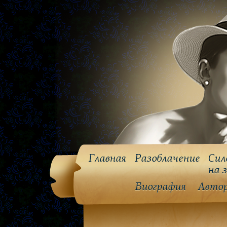
Главная
Разоблачение
Сил
на 
Биография
Авто