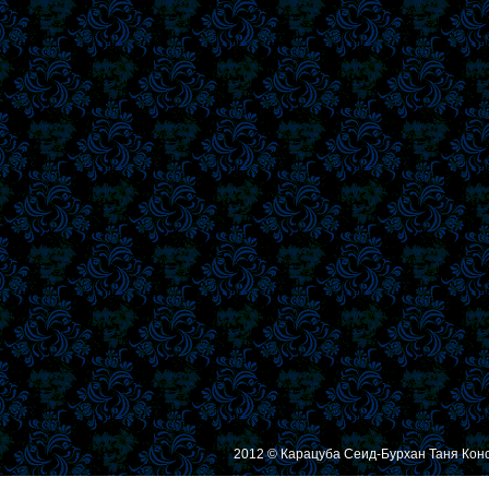
2012 © Карацуба Сеид-Бурхан Таня Кон